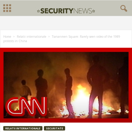
Home
Relatii internationale
Tiananmen Square: Rarely seen video of the 1989
protests in China
RELATII INTERNATIONALE
SECURITATE