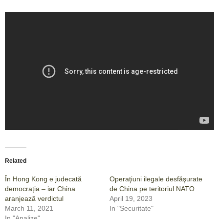
Related
În Hong Kong e judecată
Operaţiuni ilegale desfăşurate
democrația – iar China
de China pe teritoriul NATO
aranjează verdictul
April 19, 2023
March 11, 2021
In "Securitate"
In "Analize"