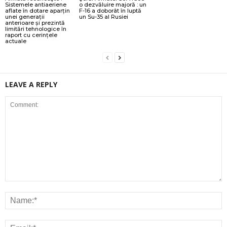
Sistemele antiaeriene
o dezvăluire majoră : un
aflate în dotare aparțin
F-16 a doborât în luptă
unei generații
un Su-35 al Rusiei
anterioare și prezintă
limitări tehnologice în
raport cu cerințele
actuale
LEAVE A REPLY