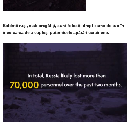
Soldații ruși, slab pregătiți, sunt folosiți drept carne de tun în
încercarea de a copleși puternicele apărări ucrainene.