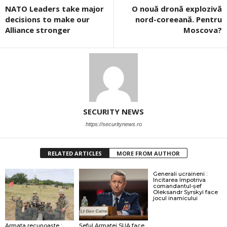
NATO Leaders take major
O nouă dronă explozivă
decisions to make our
nord-coreeană. Pentru
Alliance stronger
Moscova?
SECURITY NEWS
https://securitynews.ro
RELATED ARTICLES
MORE FROM AUTHOR
Generali ucraineni :
Incitarea împotriva
comandantul-șef
Oleksandr Syrskyi face
jocul inamicului
Armata recunoaşte :
Şeful Armatei SUA face