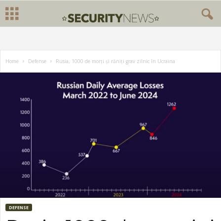
Home
Defense
Rusia, 1000 de morți și răniți grav zilnic în Ucraina
DEFENSE