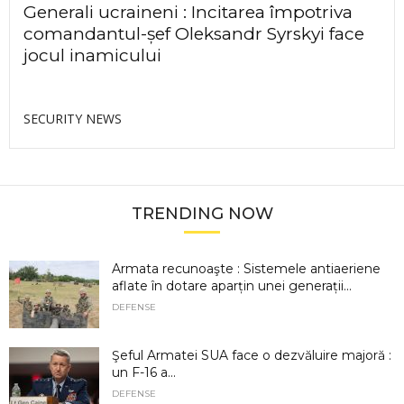
Generali ucraineni : Incitarea împotriva
comandantul-șef Oleksandr Syrskyi face
jocul inamicului
SECURITY NEWS
TRENDING NOW
Armata recunoaşte : Sistemele antiaeriene
aflate în dotare aparțin unei generații...
DEFENSE
Şeful Armatei SUA face o dezvăluire majoră :
un F-16 a...
DEFENSE