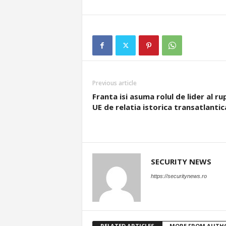
Previous article
Franta isi asuma rolul de lider al rup
UE de relatia istorica transatlantic
SECURITY NEWS
https://securitynews.ro
RELATED ARTICLES
MORE FROM AUTH