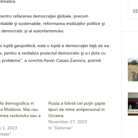
climatice.
SE
 pentru refacerea democraţiei globale, precum
abile şi sustenabile, reformarea instituţiilor politice şi
 democratic şi al autoritarismului.
o luptă geopolitică, este o luptă a democraţiei faţă de ea
, pentru a revitaliza proiectul democratic şi a-l dota cu
a probleme”, a conchis Kevin Casas-Zamora, potrivit
fa demografica in
Rusia a folosit cel puţin şapte
ca Moldova. Mai rau
tipuri de mine antipersonal in
emea razboiului sau a
Ucraina
i
November 17, 2022
y 1, 2023
In "Defense"
itate"