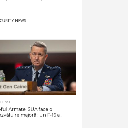
CURITY NEWS
FENSE
ful Armatei SUA face o
zvăluire majoră : un F-16 a...