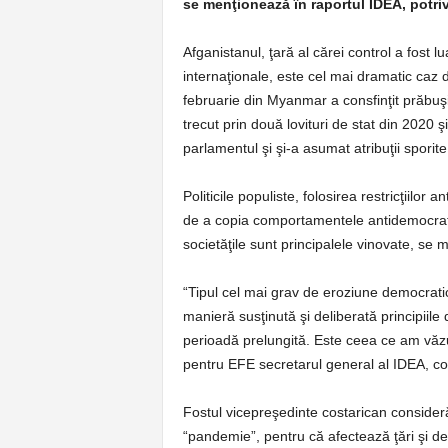
se menţionează în raportul IDEA, potriv
Afganistanul, ţară al cărei control a fost l
internaţionale, este cel mai dramatic caz di
februarie din Myanmar a consfinţit prăbuşi
trecut prin două lovituri de stat din 2020 
parlamentul şi şi-a asumat atribuţii sporite
Politicile populiste, folosirea restricţiilor 
de a copia comportamentele antidemocratice
societăţile sunt principalele vinovate, se
“Tipul cel mai grav de eroziune democrati
manieră susţinută şi deliberată principiile
perioadă prelungită. Este ceea ce am văzut
pentru EFE secretarul general al IDEA, c
Fostul vicepreşedinte costarican conside
“pandemie”, pentru că afectează ţări şi d