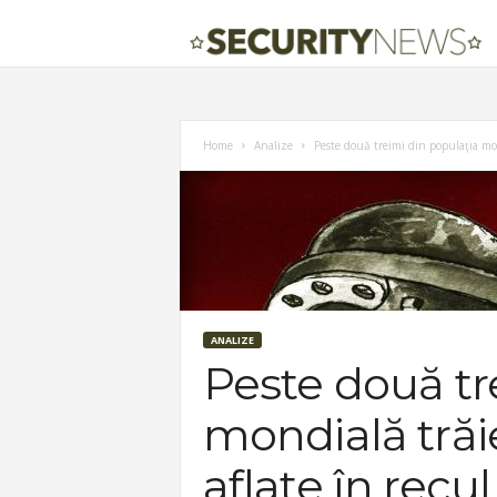
Home
Analize
Peste două treimi din populaţia mond
ANALIZE
Peste două tr
mondială trăi
aflate în recu