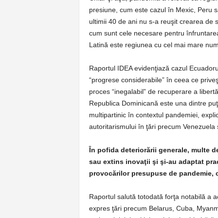
presiune, cum este cazul în Mexic, Peru 
ultimii 40 de ani nu s-a reuşit crearea de s
cum sunt cele necesare pentru înfruntarea
Latină este regiunea cu cel mai mare numă
Raportul IDEA evidenţiază cazul Ecuadorulu
“progrese considerabile” în ceea ce priveşt
proces “inegalabil” de recuperare a libertăţii
Republica Dominicană este una dintre puţi
multipartinic în contextul pandemiei, ex
autoritarismului în ţări precum Venezuela 
În pofida deteriorării generale, multe 
sau extins inovaţii şi şi-au adaptat pract
provocărilor presupuse de pandemie, o
Raportul salută totodată forţa notabilă a a
expres ţări precum Belarus, Cuba, Myanma