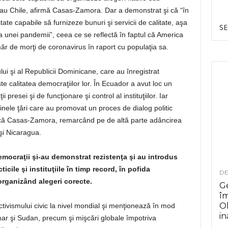
sau Chile, afirmă Casas-Zamora. Dar a demonstrat şi că “în
tate capabile să furnizeze bunuri şi servicii de calitate, aşa
SE
 unei pandemii”, ceea ce se reflectă în faptul că America
r de morţi de coronavirus în raport cu populaţia sa.
i şi al Republicii Dominicane, care au înregistrat
e calitatea democraţiilor lor. În Ecuador a avut loc un
 presei şi de funcţionare şi control al instituţiilor. Iar
nele ţări care au promovat un proces de dialog politic
plică Casas-Zamora, remarcând pe de altă parte adâncirea
şi Nicaragua.
democraţii şi-au demonstrat rezistenţa şi au introdus
icile şi instituţiile în timp record, în pofida
DE
rganizând alegeri corecte.
Ge
î
Ol
ctivismului civic la nivel mondial şi menţionează în mod
in
r şi Sudan, precum şi mişcări globale împotriva