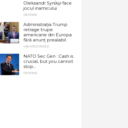
Oleksandr Syrskyi face
jocul inamicului
DEFENSE
Administrația Trump
retrage trupe
americane din Europa
fără anunț prealabil
UNCATEGORIZED
NATO Sec Gen : Cash is
crucial, but you cannot
stop...
DEFENSE