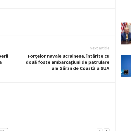
Next article
erii
Forţelor navale ucrainene, întărite cu
a
două foste ambarcaţiuni de patrulare
ale Gărzii de Coastă a SUA
OR