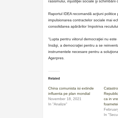
rasismului, injustiţiei sociale şi schimbării 
Raportul IDEA recomandă acţiuni politice
impulsionarea contractelor sociale mai echit
consolidarea apărărilor împotriva reculului
“Lupta pentru viitorul democraţiei nu este 
însăşi, a democraţiei pentru a se reinventa
instrumentele necesare pentru a soluţion
Agerpres.
Related
China comunista isi extinde
Catastro
influenta pe plan mondial
Republi
November 18, 2021
ca in vr
In "Analize"
foamete
Februar
In "Secur