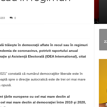
e
1203
0
w
s
2
ă trăieşte în democraţii aflate în recul sau în regimuri
ndemia de coronavirus, potrivit raportului anual
aţie şi Asistenţă Electorală (IDEA International), citat
021” constată că numărul democraţiilor liberale este în
aptă spre o direcţie autocratică este de trei ori mai mare
a opusă.
nt ţările europene cu cel mai mare declin al
t cel mai mare declin al democraţiei între 2010 şi 2020,