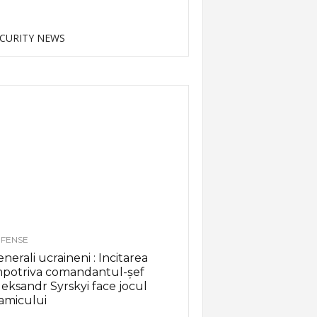
CURITY NEWS
FENSE
nerali ucraineni : Incitarea
mpotriva comandantul-șef
eksandr Syrskyi face jocul
amicului