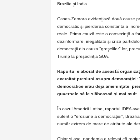
Brazilia şi India.
Casas-Zamora evidenţiază două cauze princ
democratic şi pierderea constantă a încre
reale. Prima cauză este o consecinţă a for
dezinformare, inegalitate şi criza partidelo
democraţii din cauza “greşelilor” lor, prec
Trump la preşedinţia SUA.
Raportul elaborat de această organizaţ
exercitat presiuni asupra democraţiei: î
democratice erau deja ameninţate, prec
guvernele să le slăbească şi mai mult.
În cazul Americii Latine, raportul IDEA av
suferit o “eroziune a democraţiei”, Brazilia
număr extrem de mare de atribute ale demo
Chiar şi aşa, pandemia a relevat că regiun