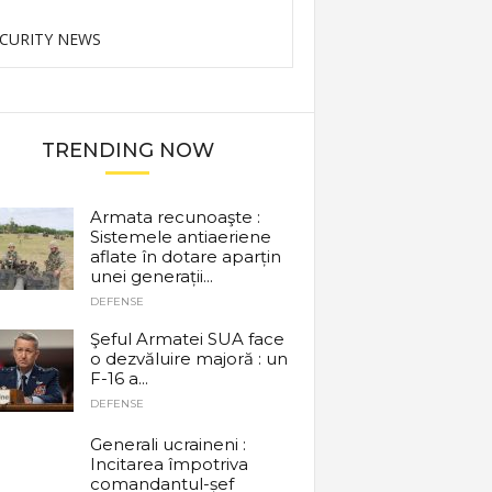
CURITY NEWS
TRENDING NOW
Armata recunoaşte :
Sistemele antiaeriene
aflate în dotare aparțin
unei generații...
DEFENSE
Şeful Armatei SUA face
o dezvăluire majoră : un
F-16 a...
DEFENSE
Generali ucraineni :
Incitarea împotriva
comandantul-șef