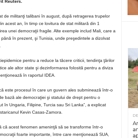
it Reuters.
uat de militanţi talibani în august, după retragerea trupelor
n acest an, în timp ce lovitura de stat militară din 1
rea unei democraţii fragile. Alte exemple includ Mali, care a
şi până în prezent, şi Tunisia, unde preşedintele a dizolvat
.
antiepidemice pentru a reduce la tăcere criticii, tendinţa ţărilor
 ale altor state şi dezinformarea folosită pentru a diviza
 menţionează în raportul IDEA.
că este procesul în care un guvern ales subminează într-o
 de bază ale democraţiei şi statului de drept pentru o
 în Ungaria, Filipine, Turcia sau Sri Lanka”, a explicat
ostaricanul Kevin Casas-Zamora.
DE
Ar
ră că acest fenomen ameninţă să se transforme într-o
an
emocraţii foarte importante, între care menţionează SUA,
ap