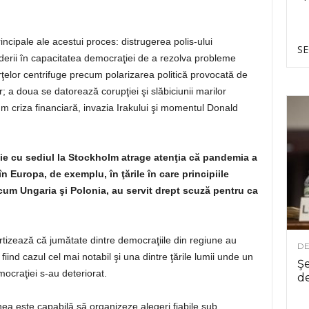
ipale ale acestui proces: distrugerea polis-ului
SE
derii în capacitatea democraţiei de a rezolva probleme
ţelor centrifuge precum polarizarea politică provocată de
r; a doua se datorează corupţiei şi slăbiciunii marilor
um criza financiară, invazia Irakului şi momentul Donald
ie cu sediul la Stockholm atrage atenţia că pandemia a
n Europa, de exemplu, în ţările în care principiile
um Ungaria şi Polonia, au servit drept scuză pentru ca
ertizează că jumătate dintre democraţiile din regiune au
DE
 fiind cazul cel mai notabil şi una dintre ţările lumii unde un
Şe
craţiei s-au deteriorat.
de
ea este capabilă să organizeze alegeri fiabile sub