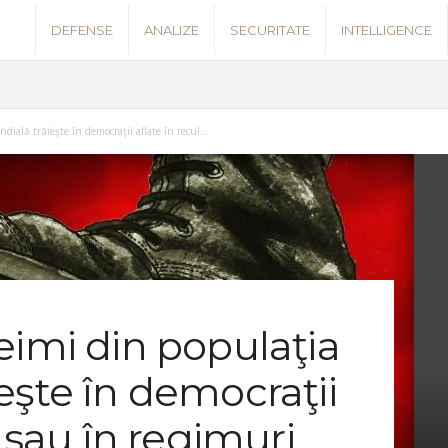
S
DEFENSE
ANALIZE
SECURITATE
INTELLIGENCE
e
c
ială trăieşte în democraţii aflate în recul...
u
r
i
t
eimi din populaţia
y
eşte în democraţii
l sau în regimuri
N