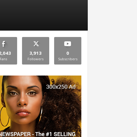
2,043
3,913
0
Fans
Followers
Subscribers