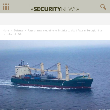
Home
Defense
Forţelor navale ucrainene, întărite cu două foste ambarcaţiuni de
patrulare ale Gărzii...