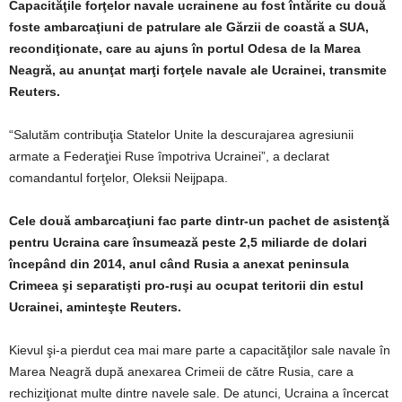
Capacităţile forţelor navale ucrainene au fost întărite cu două
foste ambarcaţiuni de patrulare ale Gărzii de coastă a SUA,
recondiţionate, care au ajuns în portul Odesa de la Marea
Neagră, au anunţat marţi forţele navale ale Ucrainei, transmite
Reuters.
“Salutăm contribuţia Statelor Unite la descurajarea agresiunii
armate a Federaţiei Ruse împotriva Ucrainei”, a declarat
comandantul forţelor, Oleksii Neijpapa.
Cele două ambarcaţiuni fac parte dintr-un pachet de asistenţă
pentru Ucraina care însumează peste 2,5 miliarde de dolari
începând din 2014, anul când Rusia a anexat peninsula
Crimeea şi separatişti pro-ruşi au ocupat teritorii din estul
Ucrainei, aminteşte Reuters.
Kievul şi-a pierdut cea mai mare parte a capacităţilor sale navale în
Marea Neagră după anexarea Crimeii de către Rusia, care a
rechiziţionat multe dintre navele sale. De atunci, Ucraina a încercat