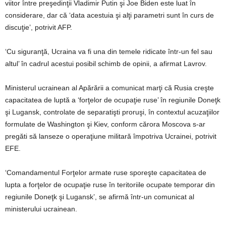
viitor între preşedinţii Vladimir Putin şi Joe Biden este luat în
considerare, dar că ‘data acestuia şi alţi parametri sunt în curs de
discuţie’, potrivit AFP.
‘Cu siguranţă, Ucraina va fi una din temele ridicate într-un fel sau
altul’ în cadrul acestui posibil schimb de opinii, a afirmat Lavrov.
Ministerul ucrainean al Apărării a comunicat marţi că Rusia creşte
capacitatea de luptă a ‘forţelor de ocupaţie ruse’ în regiunile Doneţk
şi Lugansk, controlate de separatişti proruşi, în contextul acuzaţiilor
formulate de Washington şi Kiev, conform cărora Moscova s-ar
pregăti să lanseze o operaţiune militară împotriva Ucrainei, potrivit
EFE.
‘Comandamentul Forţelor armate ruse sporeşte capacitatea de
lupta a forţelor de ocupaţie ruse în teritoriile ocupate temporar din
regiunile Doneţk şi Lugansk’, se afirmă într-un comunicat al
ministerului ucrainean.