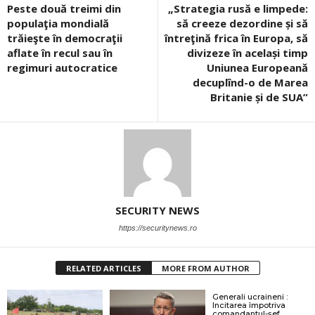
Peste două treimi din
„Strategia rusă e limpede:
populaţia mondială
să creeze dezordine și să
trăieşte în democraţii
întreţină frica în Europa, să
aflate în recul sau în
divizeze în același timp
regimuri autocratice
Uniunea Europeană
decuplînd-o de Marea
Britanie și de SUA”
SECURITY NEWS
https://securitynews.ro
RELATED ARTICLES
MORE FROM AUTHOR
Generali ucraineni :
Incitarea împotriva
comandantul-șef