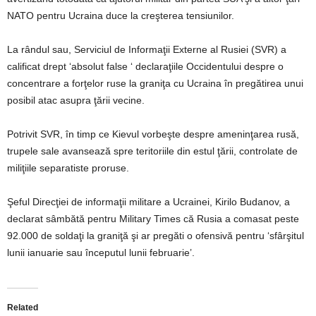
NATO pentru Ucraina duce la creşterea tensiunilor.
La rândul sau, Serviciul de Informaţii Externe al Rusiei (SVR) a
calificat drept ‘absolut false ‘ declaraţiile Occidentului despre o
concentrare a forţelor ruse la graniţa cu Ucraina în pregătirea unui
posibil atac asupra ţării vecine.
Potrivit SVR, în timp ce Kievul vorbeşte despre ameninţarea rusă,
trupele sale avansează spre teritoriile din estul ţării, controlate de
miliţiile separatiste proruse.
Şeful Direcţiei de informaţii militare a Ucrainei, Kirilo Budanov, a
declarat sâmbătă pentru Military Times că Rusia a comasat peste
92.000 de soldaţi la graniţă şi ar pregăti o ofensivă pentru ‘sfârşitul
lunii ianuarie sau începutul lunii februarie’.
Related