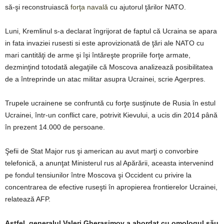
să-şi reconstruiască
forţa navală
cu ajutorul ţărilor NATO.
Luni, Kremlinul s-a declarat îngrijorat de faptul că Ucraina se apara
in fata invaziei rusesti si este aprovizionată de ţări ale NATO cu
mari cantităţi de arme şi îşi întăreşte propriile forţe armate,
dezminţind totodată alegaţiile că Moscova analizează posibilitatea
de a întreprinde un atac militar asupra Ucrainei, scrie Agerpres.
Trupele ucrainene se confruntă cu forţe susţinute de Rusia în estul
Ucrainei, într-un conflict care, potrivit Kievului, a ucis din 2014 până
în prezent 14.000 de persoane.
Şefii de Stat Major rus şi american au avut marţi o convorbire
telefonică, a anunţat Ministerul rus al Apărării, aceasta intervenind
pe fondul tensiunilor între Moscova şi Occident cu privire la
concentrarea de efective ruseşti în apropierea frontierelor Ucrainei,
relatează AFP.
Astfel, generalul Valeri Gherasimov a abordat cu omologul său