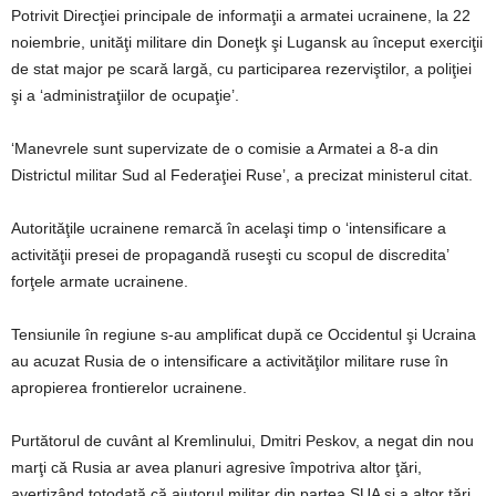
Potrivit Direcţiei principale de informaţii a armatei ucrainene, la 22
noiembrie, unităţi militare din Doneţk şi Lugansk au început exerciţii
de stat major pe scară largă, cu participarea rezerviştilor, a poliţiei
şi a ‘administraţiilor de ocupaţie’.
‘Manevrele sunt supervizate de o comisie a Armatei a 8-a din
Districtul militar Sud al Federaţiei Ruse’, a precizat ministerul citat.
Autorităţile ucrainene remarcă în acelaşi timp o ‘intensificare a
activităţii presei de propagandă ruseşti cu scopul de discredita’
forţele armate ucrainene.
Tensiunile în regiune s-au amplificat după ce Occidentul şi Ucraina
au acuzat Rusia de o intensificare a activităţilor militare ruse în
apropierea frontierelor ucrainene.
Purtătorul de cuvânt al Kremlinului, Dmitri Peskov, a negat din nou
marţi că Rusia ar avea planuri agresive împotriva altor ţări,
avertizând totodată că ajutorul militar din partea SUA şi a altor ţări