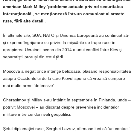
american Mark Milley ‘probleme actuale privind securitatea
internaţională’, se menţionează într-un comunicat al armatei
ruse, fără alte detalii.
În ultimele zile, SUA, NATO şi Uniunea Europeană au continuat să-
şi exprime îngrijorare cu privire la mişcările de trupe ruse în
apropierea Ucrainei, scena din 2014 a unui conflict între Kiev şi
separatiştii proruşi din estul ţării.
Moscova a negat orice intenţie belicoasă, plasând responsabilitatea
asupra Occidentului de la care Kievul spune că vrea să cumpere
mai multe arme ‘defensive’.
Gherasimov şi Milley s-au întâlnit în septembrie în Finlanda, unde –
potrivit Moscovei – au discutat despre prevenirea incidentelor
militare între cei doi rivali geopolitici.
Şeful diplomaţiei ruse, Serghei Lavrov, afirmase luni că ‘un contact’