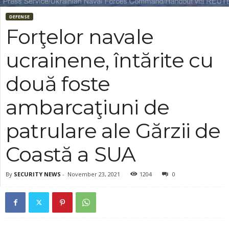
DEFENSE
Forţelor navale
ucrainene, întărite cu
două foste
ambarcaţiuni de
patrulare ale Gărzii de
Coastă a SUA
By
SECURITY NEWS
-
November 23, 2021
1204
0