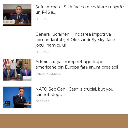
Şeful Armatei SUA face o dezvăluire majoră :
un F-16 a...
DEFENSE
Generali ucraineni : Incitarea împotriva
comandantul-șef Oleksandr Syrskyi face
jocul inamicului
DEFENSE
Administrația Trump retrage trupe
americane din Europa fără anunț prealabil
UNCATEGORIZED
NATO Sec Gen : Cash is crucial, but you
cannot stop...
DEFENSE