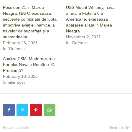
Poseidon 21 in Marea
USS Mount Whitney, nava
Neagra. NATO exerseaza
amiral a Flotei a 6 a
secvenţe combinate de luptă
Americane, exerseaza
împotriva aviaţiei inamice, a
apararea aliata in Marea
navelor de suprafaţă şi a
Neagra
submarinelor
November 2, 2021
February 23, 2021
In "Defense"
In "Defense"
Analiza FSM. Modernizarea
Forțelor Navale Române: O
Problemă?
February 10, 2025
Similar post
Previous article
Next article