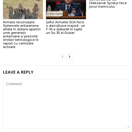
Oleksandr Syrskyi face
jocul inamicului
Armata recunoaşte :
Şeful Armatei SUA face
Sistemele antiaeriene
o dezvăluire majoră : un
aflate în dotare aparțin
F-16 a doborât în luptă
unei generații
un Su-35 al Rusiei
anterioare și prezintă
limitări tehnologice în
raport cu cerințele
actuale
LEAVE A REPLY