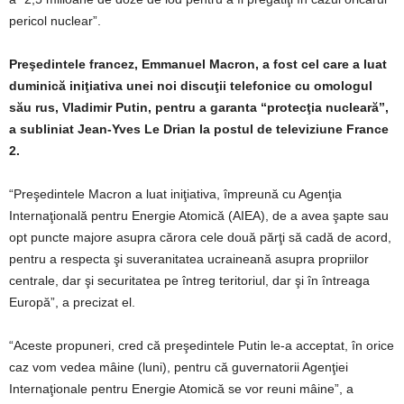
pericol nuclear”.
Preşedintele francez, Emmanuel Macron, a fost cel care a luat
duminică iniţiativa unei noi discuţii telefonice cu omologul
său rus, Vladimir Putin, pentru a garanta “protecţia nucleară”,
a subliniat Jean-Yves Le Drian la postul de televiziune France
2.
“Preşedintele Macron a luat iniţiativa, împreună cu Agenţia
Internaţională pentru Energie Atomică (AIEA), de a avea şapte sau
opt puncte majore asupra cărora cele două părţi să cadă de acord,
pentru a respecta şi suveranitatea ucraineană asupra propriilor
centrale, dar şi securitatea pe întreg teritoriul, dar şi în întreaga
Europă”, a precizat el.
“Aceste propuneri, cred că preşedintele Putin le-a acceptat, în orice
caz vom vedea mâine (luni), pentru că guvernatorii Agenţiei
Internaţionale pentru Energie Atomică se vor reuni mâine”, a