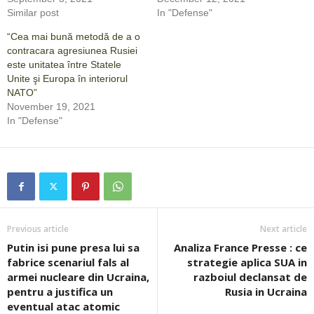
Similar post
In "Defense"
“Cea mai bună metodă de a o
contracara agresiunea Rusiei
este unitatea între Statele
Unite şi Europa în interiorul
NATO”
November 19, 2021
In "Defense"
Previous article
Next article
Putin isi pune presa lui sa
Analiza France Presse : ce
fabrice scenariul fals al
strategie aplica SUA in
armei nucleare din Ucraina,
razboiul declansat de
pentru a justifica un
Rusia in Ucraina
eventual atac atomic