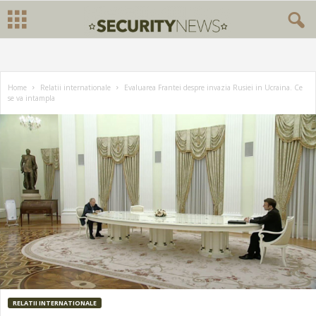
Home
Relatii internationale
Evaluarea Frantei despre invazia Rusiei in Ucraina. Ce
se va intampla
RELATII INTERNATIONALE