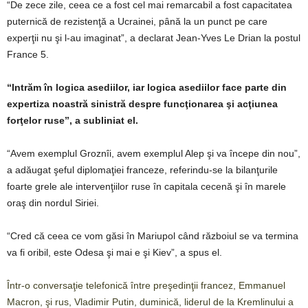
“De zece zile, ceea ce a fost cel mai remarcabil a fost capacitatea
puternică de rezistenţă a Ucrainei, până la un punct pe care
experţii nu şi l-au imaginat”, a declarat Jean-Yves Le Drian la postul
France 5.
“Intrăm în logica asediilor, iar logica asediilor face parte din
expertiza noastră sinistră despre funcţionarea şi acţiunea
forţelor ruse”, a subliniat el.
“Avem exemplul Groznîi, avem exemplul Alep şi va începe din nou”,
a adăugat şeful diplomaţiei franceze, referindu-se la bilanţurile
foarte grele ale intervenţiilor ruse în capitala cecenă şi în marele
oraş din nordul Siriei.
“Cred că ceea ce vom găsi în Mariupol când războiul se va termina
va fi oribil, este Odesa şi mai e şi Kiev”, a spus el.
Într-o conversaţie telefonică între preşedinţii francez, Emmanuel
Macron, şi rus, Vladimir Putin, duminică, liderul de la Kremlinului a