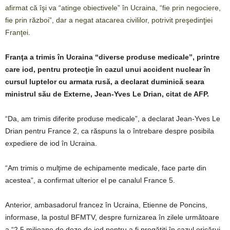
afirmat că îşi va “atinge obiectivele” în Ucraina, “fie prin negociere,
fie prin război”, dar a negat atacarea civililor, potrivit preşedinţiei
Franţei
.
Franţa a trimis în Ucraina “diverse produse medicale”, printre
care iod, pentru protecţie în cazul unui accident nuclear în
cursul luptelor cu armata rusă, a declarat duminică seara
ministrul său de Externe, Jean-Yves Le Drian, citat de AFP.
“Da, am trimis diferite produse medicale”, a declarat Jean-Yves Le
Drian pentru France 2, ca răspuns la o întrebare despre posibila
expediere de iod în Ucraina.
“Am trimis o mulţime de echipamente medicale, face parte din
acestea”, a confirmat ulterior el pe canalul France 5.
Anterior, ambasadorul francez în Ucraina, Etienne de Poncins,
informase, la postul BFMTV, despre furnizarea în zilele următoare
a “2,5 milioane de doze de iod pentru a fi pregătiţi în cazul oricărui