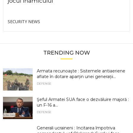
jocul inamicului
SECURITY NEWS
TRENDING NOW
Armata recunoaşte : Sistemele antiaeriene
aflate în dotare aparțin unei generații...
DEFENSE
Şeful Armatei SUA face o dezvăluire majoră :
un F-16 a...
DEFENSE
Generali ucraineni : Incitarea împotriva