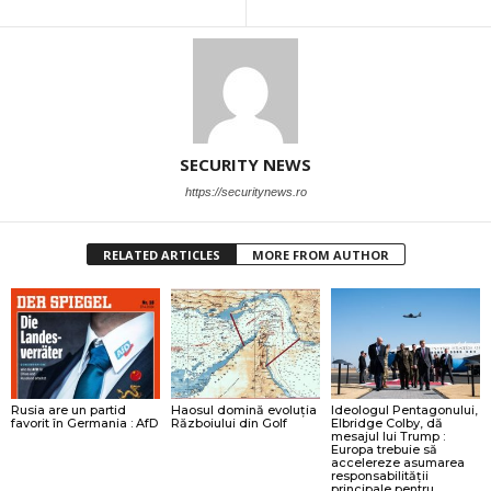
SECURITY NEWS
https://securitynews.ro
RELATED ARTICLES
MORE FROM AUTHOR
Rusia are un partid
Haosul domină evoluția
Ideologul Pentagonului,
favorit în Germania : AfD
Războiului din Golf
Elbridge Colby, dă
mesajul lui Trump :
Europa trebuie să
accelereze asumarea
responsabilității
principale pentru