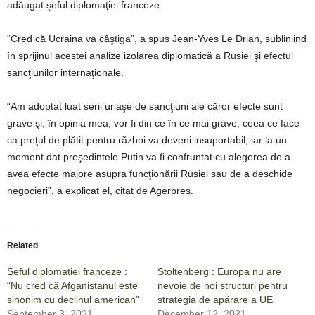
adăugat şeful diplomaţiei franceze.
“Cred că Ucraina va câştiga”, a spus Jean-Yves Le Drian, subliniind
în sprijinul acestei analize izolarea diplomatică a Rusiei şi efectul
sancţiunilor internaţionale.
“Am adoptat luat serii uriaşe de sancţiuni ale căror efecte sunt
grave şi, în opinia mea, vor fi din ce în ce mai grave, ceea ce face
ca preţul de plătit pentru război va deveni insuportabil, iar la un
moment dat preşedintele Putin va fi confruntat cu alegerea de a
avea efecte majore asupra funcţionării Rusiei sau de a deschide
negocieri”, a explicat el, citat de Agerpres.
Related
Seful diplomatiei franceze :
Stoltenberg : Europa nu are
“Nu cred că Afganistanul este
nevoie de noi structuri pentru
sinonim cu declinul american”
strategia de apărare a UE
September 3, 2021
December 12, 2021