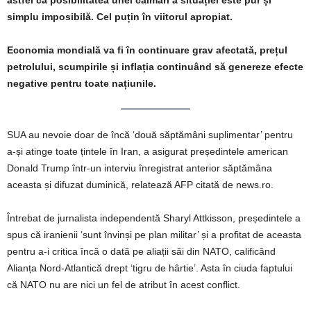
astfel că posibilitatea unei calmări a situației este pur și
simplu imposibilă.
Cel puțin în viitorul apropiat.
Economia mondială va fi în continuare grav afectată, prețul
petrolului, scumpirile și inflația continuând să genereze efecte
negative pentru toate națiunile.
SUA au nevoie doar de încă ‘două săptămâni suplimentar’ pentru
a-și atinge toate țintele în Iran, a asigurat președintele american
Donald Trump într-un interviu înregistrat anterior săptămâna
aceasta și difuzat duminică, relatează AFP citată de news.ro.
Întrebat de jurnalista independentă Sharyl Attkisson, președintele a
spus că iranienii ‘sunt învinși pe plan militar’ și a profitat de aceasta
pentru a-i critica încă o dată pe aliații săi din NATO, calificând
Alianța Nord-Atlantică drept ‘tigru de hârtie’. Asta în ciuda faptului
că NATO nu are nici un fel de atribut în acest conflict.