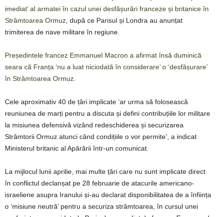
imediat’ al armatei în cazul unei desfășurări franceze și britanice în
Strâmtoarea Ormuz
, după ce Parisul și Londra au anunțat
trimiterea de nave militare în regiune.
Președintele francez Emmanuel Macron a afirmat însă duminică
seara că Franța ‘nu a luat niciodată în considerare’ o ‘desfășurare’
în Strâmtoarea Ormuz
.
Cele aproximativ 40 de țări implicate ‘ar urma să folosească
reuniunea de marți pentru a discuta și defini contribuțiile lor militare
la misiunea defensivă vizând redeschiderea și securizarea
Strâmtorii Ormuz atunci când condițiile o vor permite’, a indicat
Ministerul britanic al Apărării într-un comunicat.
La mijlocul lunii aprilie, mai multe țări care nu sunt implicate direct
în conflictul declanșat pe 28 februarie de atacurile americano-
israeliene asupra Iranului și-au declarat disponibilitatea de a înființa
o ‘misiune neutră’ pentru a securiza strâmtoarea, în cursul unei