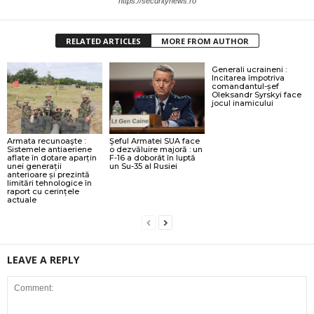
https://securitynews.ro
RELATED ARTICLES
MORE FROM AUTHOR
Generali ucraineni :
Incitarea împotriva
comandantul-șef
Oleksandr Syrskyi face
jocul inamicului
Armata recunoaşte :
Şeful Armatei SUA face
Sistemele antiaeriene
o dezvăluire majoră : un
aflate în dotare aparțin
F-16 a doborât în luptă
unei generații
un Su-35 al Rusiei
anterioare și prezintă
limitări tehnologice în
raport cu cerințele
actuale
LEAVE A REPLY