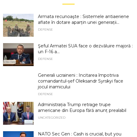
Armata recunoaşte : Sistemele antiaeriene
aflate în dotare aparțin unei generații...
DEFENSE
Şeful Armatei SUA face o dezvăluire majoră :
un F-16 a...
DEFENSE
Generali ucraineni : Incitarea împotriva
comandantul-șef Oleksandr Syrskyi face
jocul inamicului
DEFENSE
Administrația Trump retrage trupe
americane din Europa fără anunț prealabil
UNCATEGORIZED
NATO Sec Gen : Cash is crucial, but you