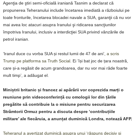
Agenţia de ştiri semi-oficială iraniană Tasnim a declarat că
propunerea Teheranului include încetarea imediată a războiului pe
toate fronturile, încetarea blocadei navale a SUA, garanţii că nu vor
mai avea loc atacuri asupra Iranului şi ridicarea sancţiunilor
împotriva Iranului, inclusiv a interdicţiei SUA privind vânzările de
petrol iranian.
‘Iranul duce cu vorba SUA și restul lumii de 47 de ani’,
a scris
Trump pe platforma sa Truth Social
. Ei ‘își bat joc de țara noastră,
care și-a regăsit de acum grandoarea, dar nu vor mai râde foarte
mult timp’, a adăugat el.
Miniștrii britanic și francez ai apărării vor coprezida marți o
reuniune prin videoconferință cu omologii lor din țările
pregătite să contribuie la o misiune pentru securizarea
Strâmtorii Ormuz pentru a discuta despre ‘contribuțiile
militare’ ale fiecăruia, a anunțat duminică Londra, notează AFP.
Teheranul a avertizat duminică asupra unui ‘răspuns decisiv și