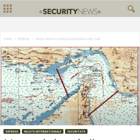
Home
Defense
Haosul domină evoluția Războiului din Golf
DEFENSE
RELATII INTERNATIONALE
SECURITATE