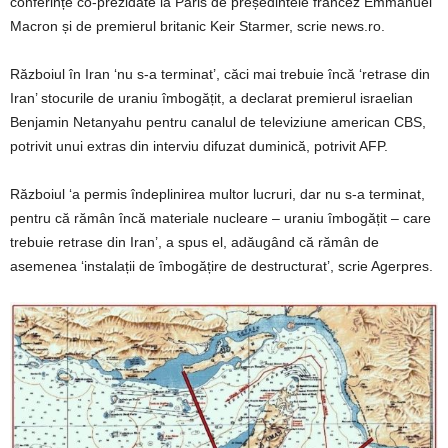
conferințe co-prezidate la Paris de președintele francez Emmanuel
Macron și de premierul britanic Keir Starmer, scrie news.ro.
Războiul în Iran ‘nu s-a terminat’, căci mai trebuie încă ‘retrase din
Iran’ stocurile de uraniu îmbogățit, a declarat premierul israelian
Benjamin Netanyahu pentru canalul de televiziune american CBS,
potrivit unui extras din interviu difuzat duminică, potrivit AFP.
Războiul ‘a permis îndeplinirea multor lucruri, dar nu s-a terminat,
pentru că rămân încă materiale nucleare – uraniu îmbogățit – care
trebuie retrase din Iran’, a spus el, adăugând că rămân de
asemenea ‘instalații de îmbogățire de destructurat’, scrie Agerpres.