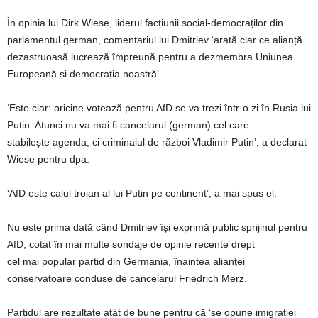
În opinia lui Dirk Wiese, liderul facțiunii social-democraților din
parlamentul german, comentariul lui Dmitriev ‘arată clar ce alianță
dezastruoasă lucrează împreună pentru a dezmembra Uniunea
Europeană și democrația noastră’.
‘Este clar: oricine votează pentru AfD se va trezi într-o zi în Rusia lui
Putin. Atunci nu va mai fi cancelarul (german) cel care
stabilește agenda, ci criminalul de război Vladimir Putin’, a declarat
Wiese pentru dpa.
‘AfD este calul troian al lui Putin pe continent’, a mai spus el.
Nu este prima dată când Dmitriev își exprimă public sprijinul pentru
AfD, cotat în mai multe sondaje de opinie recente drept
cel mai popular partid din Germania, înaintea alianței
conservatoare conduse de cancelarul Friedrich Merz.
Partidul are rezultate atât de bune pentru că ‘se opune imigrației