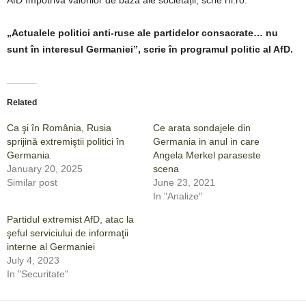
AfD împotriva valorilor de bază ale societății, scrie rfi.ro.
„Actualele politici anti-ruse ale partidelor consacrate… nu
sunt în interesul Germaniei”, scrie în programul politic al AfD.
Related
Ca şi în România, Rusia
Ce arata sondajele din
sprijină extremiştii politici în
Germania in anul in care
Germania
Angela Merkel paraseste
January 20, 2025
scena
Similar post
June 23, 2021
In "Analize"
Partidul extremist AfD, atac la
şeful serviciului de informaţii
interne al Germaniei
July 4, 2023
In "Securitate"