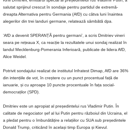
Kirill Dmitriev, emisarul special al președintelui rus Vladimir Putin, a
salutat sprijinul crescut în sondaje pentru partidul de extremă-
dreapta Alternativa pentru Germania (AfD) cu câtva luni înaintea
alegerilor din trei landuri germane, relatează sâmbătă dpa.
‘AfD a devenit SPERANȚÃ pentru germani’, a scris Dmitriev vineri
seara pe rețeaua X, ca reacție la rezultatele unui sondaj realizat în
landul Mecklenburg-Pomerania Inferioară, publicate de lidera AfD,
Alice Weidel.
Potrivit sondajului realizat de institutul Infratest Dimap, AfD are 36%
din intențiile de vot, în creștere cu un punct procentual față de
ianuarie, și cu aproape 10 puncte procentuale în fața social-
democraților (SPD).
Dmitriev este un apropiat al președintelui rus Vladimir Putin. În
calitate de negociator șef al lui Putin pentru războiul din Ucraina, el
a pledat pentru o îmbunătățire a relațiilor cu SUA sub președintele
Donald Trump, criticând în același timp Europa și Kievul.