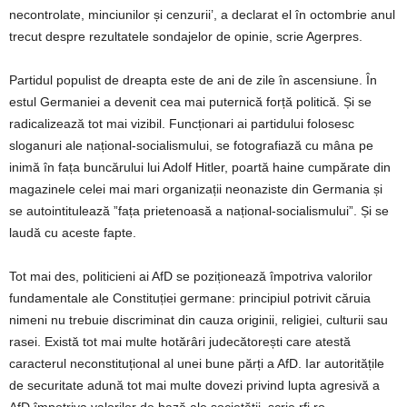
necontrolate, minciunilor și cenzurii’, a declarat el în octombrie anul
trecut despre rezultatele sondajelor de opinie, scrie Agerpres.
Partidul populist de dreapta este de ani de zile în ascensiune. În
estul Germaniei a devenit cea mai puternică forță politică. Și se
radicalizează tot mai vizibil. Funcționari ai partidului folosesc
sloganuri ale național-socialismului, se fotografiază cu mâna pe
inimă în fața buncărului lui Adolf Hitler, poartă haine cumpărate din
magazinele celei mai mari organizații neonaziste din Germania și
se autointitulează ”fața prietenoasă a național-socialismului”. Și se
laudă cu aceste fapte.
Tot mai des, politicieni ai AfD se poziționează împotriva valorilor
fundamentale ale Constituției germane: principiul potrivit căruia
nimeni nu trebuie discriminat din cauza originii, religiei, culturii sau
rasei. Există tot mai multe hotărâri judecătorești care atestă
caracterul neconstituțional al unei bune părți a AfD. Iar autoritățile
de securitate adună tot mai multe dovezi privind lupta agresivă a