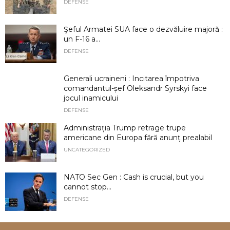
DEFENSE
Şeful Armatei SUA face o dezvăluire majoră :
un F-16 a...
DEFENSE
Generali ucraineni : Incitarea împotriva
comandantul-șef Oleksandr Syrskyi face
jocul inamicului
DEFENSE
Administrația Trump retrage trupe
americane din Europa fără anunț prealabil
UNCATEGORIZED
NATO Sec Gen : Cash is crucial, but you
cannot stop...
DEFENSE