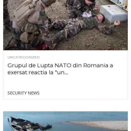
UNCATEGORIZED
Grupul de Lupta NATO din Romania a
exersat reactia la “un...
SECURITY NEWS