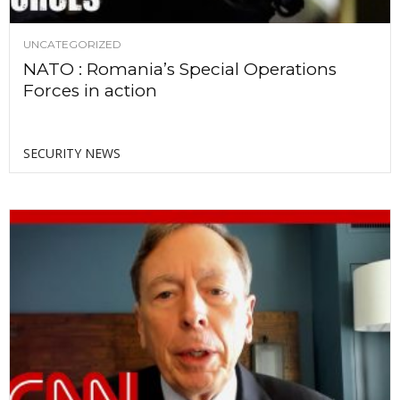
UNCATEGORIZED
NATO : Romania’s Special Operations
Forces in action
SECURITY NEWS