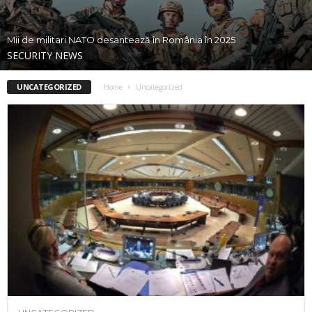
Mii de militari NATO desantează în România în 2025
SECURITY NEWS
UNCATEGORIZED
Home
Uncategorized