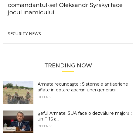
comandantul-șef Oleksandr Syrskyi face
jocul inamicului
SECURITY NEWS
TRENDING NOW
Armata recunoaşte : Sistemele antiaeriene
aflate în dotare aparțin unei generații...
DEFENSE
Şeful Armatei SUA face o dezvăluire majoră :
un F-16 a...
DEFENSE