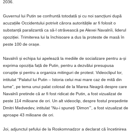
2036.
Guvernul lui Putin se confruntă totodată și cu noi sancțiuni după
acuzațiile Occidentului potrivit cărora autoritățile ar fi folosit o
substanță paralizantă ca să-l otrăvească pe Alexei Navalnîi, liderul
opoziției. Trimiterea lui la închisoare a dus la proteste de masă în
peste 100 de orașe.
Navalnîi și echipa lui apelează la mediile de socializare pentru a-și
exprima opoziția față de Putin, pentru a dezvălui presupusa
corupție și pentru a organiza mitinguri de protest. Videoclipul lor,
intitulat “Palatul lui Putin – Istoria celui mai mare caz de mită din
lume”, pe tema unui palat colosal de la Marea Neagră despre care
Navalnîi pretinde că ar fi fost ridicat de Putin, a fost vizualizat de
peste 114 milioane de ori. Un alt videoclip, despre fostul președinte
Dmitri Medvedev, intitulat “Nu-i spuneți ‘Dimon’”, a fost vizualizat de
aproape 43 milioane de ori.
Joi, adjunctul șefului de la Roskomnadzor a declarat că încetinirea