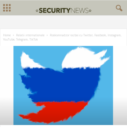
Home
Relatii internationale
Roskomnadzor razboi cu Twitter, Facebook, Instagram,
YouTube, Telegram, TikTok