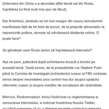
(Internetul din China s-a dezvoltat altfel decât cel din Rusia,
îngrădirea lui fiind mult mai ușor de făcut).
Dar Kremlinul, simțindu-se tot mai nesigur din cauza nemulțumirii
manifestate față de tot felul de lucruri, de la prețurile alimentelor la
represiunile politice, dorește să zdrobească disidența online. O
poate face?
Se gândește oare Rusia serios să îngrădească internetul?
Așa se pare, judecând după schimbarea bruscă a tonului pe
această temă. Toată lumea, de la președintele rus Vladimir Putin
până la Comisia de Investigații (echivalentul rusesc al FBI) vorbește
serios despre necesitatea unui control mai dur asupra spațiului
cibernetic rusesc și asupra mediilor de socializare din străinătate.
Miercuri, Roskomnadzor, biroul însărcinat cu reglementarea și
cenzurarea internetului, a ordonat încetinirea fluxului Twitter,
acuzând compania că nu a eliminat anumite conținuturi interzise.