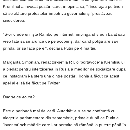
Kremlinul a invocat postări care, în opinia sa, îi încurajau pe tineri
să se alăture protestelor împotriva guvernului și ‘proslăveau’
sinuciderea.
“S-or crede ei niște Rambo pe internet, împingând vreun băiat sau
vreo fată să se arunce de pe acoperiș, dar când poliția are să-i
prindă, or să facă pe ei“, declara Putin pe 4 martie.
Margarita Simonian, redactor-șef la RT, o ‘portavoce’ a Kremlinului,
a pledat pentru interzicerea în Rusia a mediilor de socializare după
ce Instagram i-a șters una dintre postări. Ironia a făcut ca acest
apel al ei să fie făcut pe Twitter.
Dar de ce acum?
Este o perioadă mai delicată. Autoritățile ruse se confruntă cu
alegerile parlamentare din septembrie, primele după ce Putin a
‘inventat’ schimbările care i-ar permite să rămână la putere până în