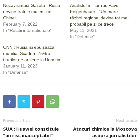
Nezavisimaia Gazeta : Rusia
Analistul militar rus Pavel
devine fratele mai mic al
Felgenhauer : “Un mare
Chinei
război regional devine tot mai
February 7, 2022
probabil pe zi ce trece”
In "Relatii internationale"
May 11, 2021
In "Defense"
CNN : Rusia isi epuizeaza
munitia. Scadere 75% a
tirurilor de artilerie in Ucraina
January 11, 2023
In "Defense"
Previous article
Next article
SUA : Huawei constituie
Atacuri chimice la Moscova
“un risc inacceptabil”
asupra jurnalistilor