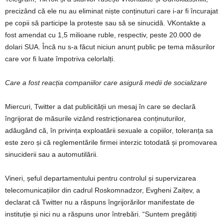
precizând că ele nu au eliminat niște conținuturi care i-ar fi încurajat
pe copii să participe la proteste sau să se sinucidă. VKontakte a
fost amendat cu 1,5 milioane ruble, respectiv, peste 20.000 de
dolari SUA. Încă nu s-a făcut niciun anunț public pe tema măsurilor
care vor fi luate împotriva celorlalți.
Care a fost reacția companiilor care asigură medii de socializare
Miercuri, Twitter a dat publicității un mesaj în care se declară
îngrijorat de măsurile vizând restricționarea conținuturilor,
adăugând că, în privința exploatării sexuale a copiilor, toleranța sa
este zero și că reglementările firmei interzic totodată și promovarea
sinuciderii sau a automutilării.
Vineri, șeful departamentului pentru controlul și supervizarea
telecomunicațiilor din cadrul Roskomnadzor, Evgheni Zaițev, a
declarat că Twitter nu a răspuns îngrijorărilor manifestate de
instituție și nici nu a răspuns unor întrebări. “Suntem pregătiți