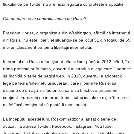
fluxului de pe Twitter nu are nicio legătură cu protestele opoziției.
Cât de mare este controlul
impus de Rusia?
Freedom House, o organizație din Washington, afirmă că internetul
din Rusia “nu este liber”, el situându-se pe locul 51 din totalul de 65
într-un clasament pe tema libertății internetului.
Internetul din Rusia a funcționat relativ liber până în 2012, când, în
urma protestelor în masă, guvernul a introdus o lege care îi permite
să închidă o serie de pagini web. În 2019, guvernul a adoptat o
lege pe tema ‘internetului suveran’, care îi permite Rusiei să
dispună de un așa-zis ‘buton’ cu care să blocheze un anume
conținut. Furnizorii de internet trebuit să-și instaleze niște ‘ferestre’,
astfel încât conținutul să poată fi monitorizat.
La începutul acestei luni, Roskomnadzor a lansat o serie de
acuzații la adresa Twitter, Facebook, Instagram, YouTube,
Telegram, TikTok și a siturilor rusești VKontakte și Odnoklassniki,