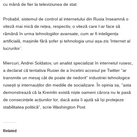
cu mână de fier la televiziunea de stat.
Probabil, sistemul de control al internetului din Rusia înseamnă o
viteză mai mică de rețea, respectiv, o viteză care l-ar face să
rămână în urma tehnologiilor avansate, cum ar fi inteligența
artificială, mașinile fără șofer și tehnologia unui așa-zis ‘Internet al
lucrurilor’.
Miercuri, Andrei Soldatov, un analist specializat în internetul rusesc,
a declarat că tentativa Rusiei de a încetini accesul pe Twitter “ar
transmite un mesaj cât de poate de nedorit“ industriei tehnologice
rusești și internauților din mediile de socializare. În opinia sa, “asta
demonstrează că la Kremlin există niște oameni cărora nu le pasă
de consecințele acțiunilor lor, dacă asta îi ajută să își protejeze
stabilitatea politică“, scrie Washington Post
Related