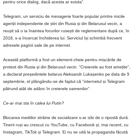
pentru orice dialog, dacă acesta ar exista”.
Telegram, un serviciu de mesagerie foarte popular printre micile
agenții independente de știri din Rusia și din Belarusul vecin, a
reușit să o ia înaintea forurilor rusești de reglementare după ce, în
2018, s-a încercat închiderea lui. Serviciul își schimbă frecvent
adresele paginii sale de pe internet.
Această platformă a fost un element-cheie pentru mișcările de
protest din Rusia și din Belarusul vecin. “Creierele au fost amețite”,
a declarat președintele belarus Aleksandr Lukașenko pe data de 9
septembrie, el plângându-se de faptul că “internetul și Telegram
pătrund atât de adânc în creierele oamenilor“.
Ce-ar mai sta în calea lui Putin?
Blocarea mediilor străine de socializare s-ar izbi de o ripostă dură.
Tinerii ruși au crescut cu YouTube, cu Facebook și, mai recent, cu
Instagram, TikTok și Telegram. Ei nu se uită la propaganda făcută