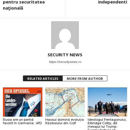
pentru securitatea
independenti
naţională
SECURITY NEWS
https://securitynews.ro
RELATED ARTICLES
MORE FROM AUTHOR
Rusia are un partid
Haosul domină evoluția
Ideologul Pentagonului,
favorit în Germania : AfD
Războiului din Golf
Elbridge Colby, dă
mesajul lui Trump :