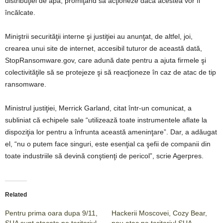
distribuţiei de apă, promiţând să acţioneze dacă acestea vor fi
încălcate.
Miniştrii securităţii interne şi justiţiei au anunţat, de altfel, joi,
crearea unui site de internet, accesibil tuturor de această dată,
StopRansomware.gov, care adună date pentru a ajuta firmele şi
colectivităţile să se protejeze şi să reacţioneze în caz de atac de tip
ransomware.
Ministrul justiţiei, Merrick Garland, citat într-un comunicat, a
subliniat că echipele sale “utilizează toate instrumentele aflate la
dispoziţia lor pentru a înfrunta această ameninţare”. Dar, a adăugat
el, “nu o putem face singuri, este esenţial ca şefii de companii din
toate industriile să devină conştienţi de pericol”, scrie Agerpres.
Related
Pentru prima oara dupa 9/11,
Hackerii Moscovei, Cozy Bear,
SUA sunt atacate pe teritoriul
nou atac pe teritoriul SUA