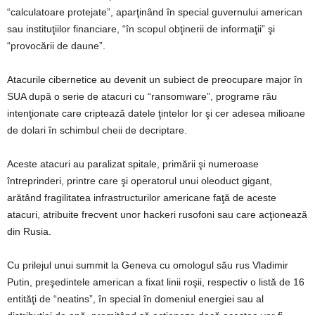
“calculatoare protejate”, aparţinând în special guvernului american
sau instituţiilor financiare, “în scopul obţinerii de informaţii” şi
“provocării de daune”.
Atacurile cibernetice au devenit un subiect de preocupare major în
SUA după o serie de atacuri cu “ransomware”, programe rău
intenţionate care criptează datele ţintelor lor şi cer adesea milioane
de dolari în schimbul cheii de decriptare.
Aceste atacuri au paralizat spitale, primării şi numeroase
întreprinderi, printre care şi operatorul unui oleoduct gigant,
arătând fragilitatea infrastructurilor americane faţă de aceste
atacuri, atribuite frecvent unor hackeri rusofoni sau care acţionează
din Rusia.
Cu prilejul unui summit la Geneva cu omologul său rus Vladimir
Putin, preşedintele american a fixat linii roşii, respectiv o listă de 16
entităţi de “neatins”, în special în domeniul energiei sau al