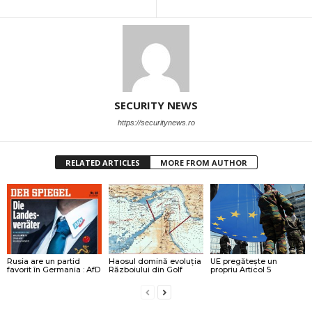
SECURITY NEWS
https://securitynews.ro
RELATED ARTICLES
MORE FROM AUTHOR
Rusia are un partid
Haosul domină evoluția
UE pregătește un
favorit în Germania : AfD
Războiului din Golf
propriu Articol 5