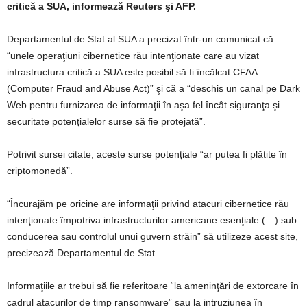
critică a SUA, informează Reuters şi AFP.
Departamentul de Stat al SUA a precizat într-un comunicat că
“unele operaţiuni cibernetice rău intenţionate care au vizat
infrastructura critică a SUA este posibil să fi încălcat CFAA
(Computer Fraud and Abuse Act)” şi că a “deschis un canal pe Dark
Web pentru furnizarea de informaţii în aşa fel încât siguranţa şi
securitate potenţialelor surse să fie protejată”.
Potrivit sursei citate, aceste surse potenţiale “ar putea fi plătite în
criptomonedă”.
“Încurajăm pe oricine are informaţii privind atacuri cibernetice rău
intenţionate împotriva infrastructurilor americane esenţiale (…) sub
conducerea sau controlul unui guvern străin” să utilizeze acest site,
precizează Departamentul de Stat.
Informaţiile ar trebui să fie referitoare “la ameninţări de extorcare în
cadrul atacurilor de timp ransomware” sau la intruziunea în