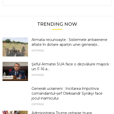
TRENDING NOW
Armata recunoaşte : Sistemele antiaeriene
aflate în dotare aparțin unei generații...
DEFENSE
Şeful Armatei SUA face o dezvăluire majoră :
un F-16 a...
DEFENSE
Generali ucraineni : Incitarea împotriva
comandantul-șef Oleksandr Syrskyi face
jocul inamicului
DEFENSE
Administrația Trump retrage trupe