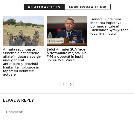
RELATED ARTICLES
MORE FROM AUTHOR
Generali ucraineni :
Incitarea împotriva
comandantul-șef
Oleksandr Syrskyi face
jocul inamicului
Armata recunoaşte :
Şeful Armatei SUA face
Sistemele antiaeriene
o dezvăluire majoră : un
aflate în dotare aparțin
F-16 a doborât în luptă
unei generații
un Su-35 al Rusiei
anterioare și prezintă
limitări tehnologice în
raport cu cerințele
actuale
LEAVE A REPLY