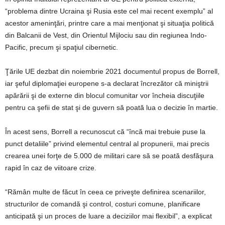
“problema dintre Ucraina şi Rusia este cel mai recent exemplu” al
acestor ameninţări, printre care a mai menţionat şi situaţia politică
din Balcanii de Vest, din Orientul Mijlociu sau din regiunea Indo-
Pacific, precum şi spaţiul cibernetic.
Ţările UE dezbat din noiembrie 2021 documentul propus de Borrell,
iar şeful diplomaţiei europene s-a declarat încrezător că miniştrii
apărării şi de externe din blocul comunitar vor încheia discuţiile
pentru ca şefii de stat şi de guvern să poată lua o decizie în martie.
În acest sens, Borrell a recunoscut că “încă mai trebuie puse la
punct detaliile” privind elementul central al propunerii, mai precis
crearea unei forţe de 5.000 de militari care să se poată desfăşura
rapid în caz de viitoare crize.
“Rămân multe de făcut în ceea ce priveşte definirea scenariilor,
structurilor de comandă şi control, costuri comune, planificare
anticipată şi un proces de luare a deciziilor mai flexibil”, a explicat