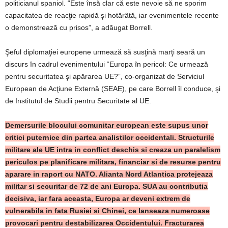
politicianul spaniol. “Este însă clar că este nevoie să ne sporim
capacitatea de reacţie rapidă şi hotărâtă, iar evenimentele recente
o demonstrează cu prisos”, a adăugat Borrell.
Şeful diplomaţiei europene urmează să susţină marţi seară un
discurs în cadrul evenimentului “Europa în pericol: Ce urmează
pentru securitatea şi apărarea UE?”, co-organizat de Serviciul
European de Acţiune Externă (SEAE), pe care Borrell îl conduce, şi
de Institutul de Studii pentru Securitate al UE.
Demersurile blocului comunitar european este supus unor
critici puternice din partea analistilor occidentali. Structurile
militare ale UE intra in conflict deschis si creaza un paralelism
periculos pe planificare militara, financiar si de resurse pentru
aparare in raport cu NATO. Alianta Nord Atlantica protejeaza
militar si securitar de 72 de ani Europa. SUA au contributia
decisiva, iar fara aceasta, Europa ar deveni extrem de
vulnerabila in fata Rusiei si Chinei, ce lanseaza numeroase
provocari pentru destabilizarea Occidentului. Fracturarea