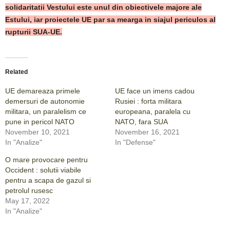
solidaritatii Vestului este unul din obiectivele majore ale
Estului, iar proiectele UE par sa mearga in siajul periculos al
rupturii SUA-UE.
Related
UE demareaza primele
UE face un imens cadou
demersuri de autonomie
Rusiei : forta militara
militara, un paralelism ce
europeana, paralela cu
pune in pericol NATO
NATO, fara SUA
November 10, 2021
November 16, 2021
In "Analize"
In "Defense"
O mare provocare pentru
Occident : solutii viabile
pentru a scapa de gazul si
petrolul rusesc
May 17, 2022
In "Analize"