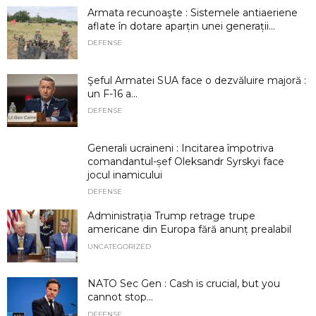
Armata recunoaşte : Sistemele antiaeriene
aflate în dotare aparțin unei generații...
DEFENSE
Şeful Armatei SUA face o dezvăluire majoră :
un F-16 a...
DEFENSE
Generali ucraineni : Incitarea împotriva
comandantul-șef Oleksandr Syrskyi face
jocul inamicului
DEFENSE
Administrația Trump retrage trupe
americane din Europa fără anunț prealabil
UNCATEGORIZED
NATO Sec Gen : Cash is crucial, but you
cannot stop...
DEFENSE