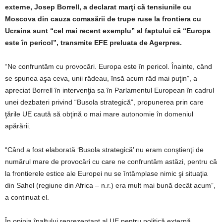
externe, Josep Borrell, a declarat marţi că tensiunile cu
Moscova din cauza comasării de trupe ruse la frontiera cu
Ucraina sunt “cel mai recent exemplu” al faptului că “Europa
este în pericol”, transmite EFE preluata de Agerpres.
“Ne confruntăm cu provocări. Europa este în pericol. Înainte, când
se spunea aşa ceva, unii râdeau, însă acum râd mai puţin”, a
apreciat Borrell în intervenţia sa în Parlamentul European în cadrul
unei dezbateri privind “Busola strategică”, propunerea prin care
ţările UE caută să obţină o mai mare autonomie în domeniul
apărării.
“Când a fost elaborată ‘Busola strategică’ nu eram conştienţi de
numărul mare de provocări cu care ne confruntăm astăzi, pentru că
la frontierele estice ale Europei nu se întâmplase nimic şi situaţia
din Sahel (regiune din Africa – n.r.) era mult mai bună decât acum”,
a continuat el.
În opinia înaltului reprezentant al UE pentru politică externă,