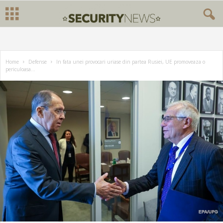
Home
Defense
In fata unei provocari uriase din partea Rusiei, UE promoveaza o
periculoasa...