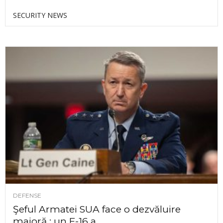
SECURITY NEWS
DEFENSE
Şeful Armatei SUA face o dezvăluire
majoră : un F-16 a...