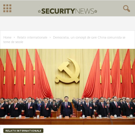
Home
Relatii internationale
Democratia, un concept de care China comunista se
teme de secole
RELATII INTERNATIONALE