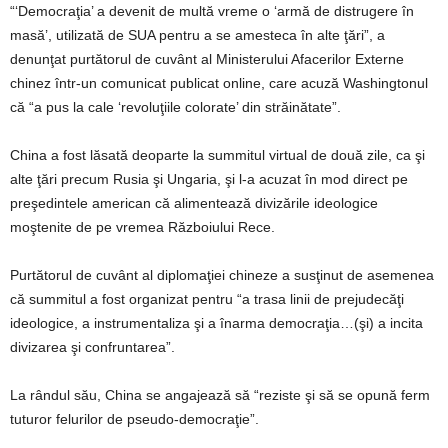
“‘Democraţia’ a devenit de multă vreme o ‘armă de distrugere în
masă’, utilizată de SUA pentru a se amesteca în alte ţări”, a
denunţat purtătorul de cuvânt al Ministerului Afacerilor Externe
chinez într-un comunicat publicat online, care acuză Washingtonul
că “a pus la cale ‘revoluţiile colorate’ din străinătate”.
China a fost lăsată deoparte la summitul virtual de două zile, ca şi
alte ţări precum Rusia şi Ungaria, şi l-a acuzat în mod direct pe
preşedintele american că alimentează divizările ideologice
moştenite de pe vremea Războiului Rece.
Purtătorul de cuvânt al diplomaţiei chineze a susţinut de asemenea
că summitul a fost organizat pentru “a trasa linii de prejudecăţi
ideologice, a instrumentaliza şi a înarma democraţia…(şi) a incita
divizarea şi confruntarea”.
La rândul său, China se angajează să “reziste şi să se opună ferm
tuturor felurilor de pseudo-democraţie”.