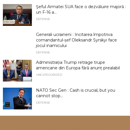
Şeful Armatei SUA face o dezvăluire majoră :
un F-16 a...
DEFENSE
Generali ucraineni : Incitarea împotriva
comandantul-șef Oleksandr Syrskyi face
jocul inamicului
DEFENSE
Administrația Trump retrage trupe
americane din Europa fără anunț prealabil
UNCATEGORIZED
NATO Sec Gen : Cash is crucial, but you
cannot stop...
DEFENSE