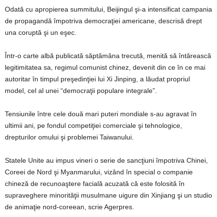
Odată cu apropierea summitului, Beijingul şi-a intensificat campania
de propagandă împotriva democraţiei americane, descrisă drept
una coruptă şi un eşec.
Într-o carte albă publicată săptămâna trecută, menită să întărească
legitimitatea sa, regimul comunist chinez, devenit din ce în ce mai
autoritar în timpul preşedinţiei lui Xi Jinping, a lăudat propriul
model, cel al unei “democraţii populare integrale”.
Tensiunile între cele două mari puteri mondiale s-au agravat în
ultimii ani, pe fondul competiţiei comerciale şi tehnologice,
drepturilor omului şi problemei Taiwanului.
Statele Unite au impus vineri o serie de sancţiuni împotriva Chinei,
Coreei de Nord şi Myanmarului, vizând în special o companie
chineză de recunoaştere facială acuzată că este folosită în
supraveghere minorităţii musulmane uigure din Xinjiang şi un studio
de animaţie nord-coreean, scrie Agerpres.