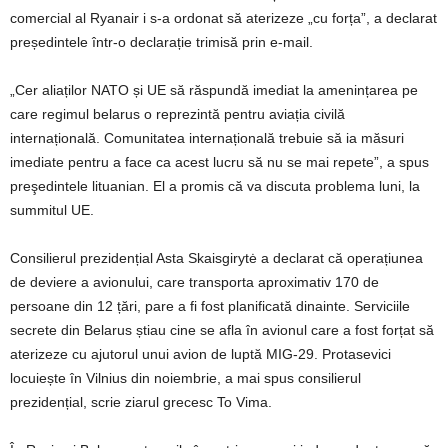
comercial al Ryanair i s-a ordonat să aterizeze „cu forța”, a declarat
președintele într-o declarație trimisă prin e-mail.
„Cer aliaților NATO și UE să răspundă imediat la amenințarea pe
care regimul belarus o reprezintă pentru aviația civilă
internațională. Comunitatea internațională trebuie să ia măsuri
imediate pentru a face ca acest lucru să nu se mai repete”, a spus
preşedintele lituanian. El a promis că va discuta problema luni, la
summitul UE.
Consilierul prezidențial Asta Skaisgirytė a declarat că operațiunea
de deviere a avionului, care transporta aproximativ 170 de
persoane din 12 țări, pare a fi fost planificată dinainte. Serviciile
secrete din Belarus știau cine se afla în avionul care a fost forțat să
aterizeze cu ajutorul unui avion de luptă MIG-29. Protasevici
locuiește în Vilnius din noiembrie, a mai spus consilierul
prezidențial, scrie ziarul grecesc To Vima.