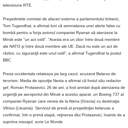
televiziune RTE.
Preşedintele comisiei de afaceri externe a parlamentului britanic,
Tom Tugendhat, a afirmat luni că semnalarea unei alerte false cu
bombă pentru a forţa avionul companiei Ryanair să aterizeze la
Minsk este ”un act ostil”. ”Acesta era un zbor între două membre
ale NATO şi între două membre ale UE. Dacă nu este un act de
război, cu siguranţă este unul ostil”, a afirmat Tugendhat la postul
BBC.
Presa occidentala relateaza pe larg cazul, acuzand Belarus de
terorism. Media de opoziţie Nexta a afirmat că fostul său redactor
şef, Roman Protasevici, 26 de ani, a fost arestat după aterizarea de
urgenţă pe aeroportul din Minsk a acestui aparat, un Boeing 737 al
companiei Ryanair care venea de la Atena (Grecia) cu destinaţia
Vilnius (Lituania). Serviciul de presă al preşedinţiei belaruse a
confirmat, într-o primă etapă, reţinerea dlui Protasevici, înainte de a
suprima mesajul, scrie Le Monde