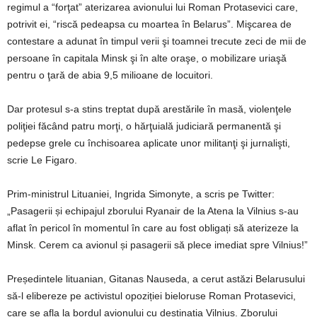
regimul a “forţat” aterizarea avionului lui Roman Protasevici care,
potrivit ei, “riscă pedeapsa cu moartea în Belarus”. Mişcarea de
contestare a adunat în timpul verii şi toamnei trecute zeci de mii de
persoane în capitala Minsk şi în alte oraşe, o mobilizare uriaşă
pentru o ţară de abia 9,5 milioane de locuitori.
Dar protesul s-a stins treptat după arestările în masă, violenţele
poliţiei făcând patru morţi, o hărţuială judiciară permanentă şi
pedepse grele cu închisoarea aplicate unor militanţi şi jurnalişti,
scrie Le Figaro.
Prim-ministrul Lituaniei, Ingrida Simonyte, a scris pe Twitter:
„Pasagerii și echipajul zborului Ryanair de la Atena la Vilnius s-au
aflat în pericol în momentul în care au fost obligați să aterizeze la
Minsk. Cerem ca avionul și pasagerii să plece imediat spre Vilnius!”
Președintele lituanian, Gitanas Nauseda, a cerut astăzi Belarusului
să-l elibereze pe activistul opoziției bieloruse Roman Protasevici,
care se afla la bordul avionului cu destinația Vilnius. Zborului