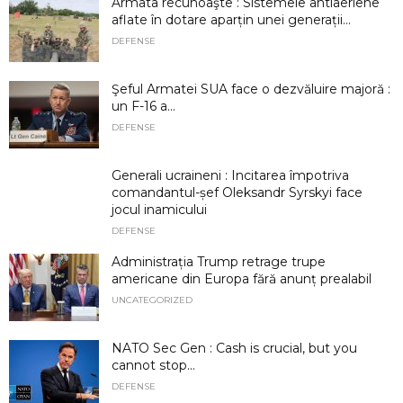
Armata recunoaşte : Sistemele antiaeriene
aflate în dotare aparțin unei generații...
DEFENSE
Şeful Armatei SUA face o dezvăluire majoră :
un F-16 a...
DEFENSE
Generali ucraineni : Incitarea împotriva
comandantul-șef Oleksandr Syrskyi face
jocul inamicului
DEFENSE
Administrația Trump retrage trupe
americane din Europa fără anunț prealabil
UNCATEGORIZED
NATO Sec Gen : Cash is crucial, but you
cannot stop...
DEFENSE