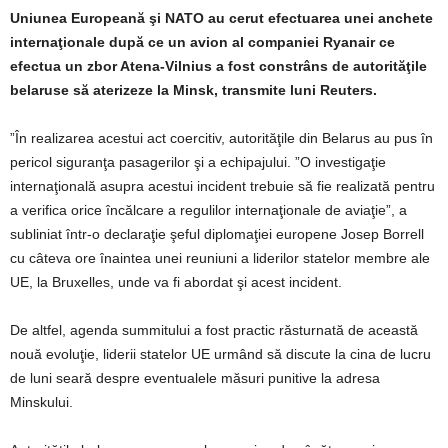
Uniunea Europeană şi NATO au cerut efectuarea unei anchete
internaţionale după ce un avion al companiei Ryanair ce
efectua un zbor Atena-Vilnius a fost constrâns de autorităţile
belaruse să aterizeze la Minsk, transmite luni Reuters.
”În realizarea acestui act coercitiv, autorităţile din Belarus au pus în
pericol siguranţa pasagerilor şi a echipajului. ”O investigaţie
internaţională asupra acestui incident trebuie să fie realizată pentru
a verifica orice încălcare a regulilor internaţionale de aviaţie”, a
subliniat într-o declaraţie şeful diplomaţiei europene Josep Borrell
cu câteva ore înaintea unei reuniuni a liderilor statelor membre ale
UE, la Bruxelles, unde va fi abordat şi acest incident.
De altfel, agenda summitului a fost practic răsturnată de această
nouă evoluţie, liderii statelor UE urmând să discute la cina de lucru
de luni seară despre eventualele măsuri punitive la adresa
Minskului.