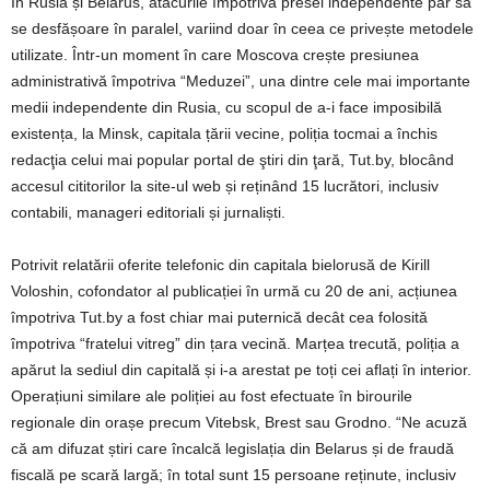
În Rusia și Belarus, atacurile împotriva presei independente par să
se desfășoare în paralel, variind doar în ceea ce privește metodele
utilizate. Într-un moment în care Moscova crește presiunea
administrativă împotriva “Meduzei”, una dintre cele mai importante
medii independente din Rusia, cu scopul de a-i face imposibilă
existența, la Minsk, capitala țării vecine, poliția tocmai a închis
redacţia celui mai popular portal de ştiri din ţară, Tut.by, blocând
accesul cititorilor la site-ul web și reținând 15 lucrători, inclusiv
contabili, manageri editoriali și jurnaliști.
Potrivit relatării oferite telefonic din capitala bielorusă de Kirill
Voloshin, cofondator al publicației în urmă cu 20 de ani, acțiunea
împotriva Tut.by a fost chiar mai puternică decât cea folosită
împotriva “fratelui vitreg” din țara vecină. Marțea trecută, poliția a
apărut la sediul din capitală și i-a arestat pe toți cei aflați în interior.
Operațiuni similare ale poliției au fost efectuate în birourile
regionale din orașe precum Vitebsk, Brest sau Grodno. “Ne acuză
că am difuzat știri care încalcă legislația din Belarus și de fraudă
fiscală pe scară largă; în total sunt 15 persoane reținute, inclusiv