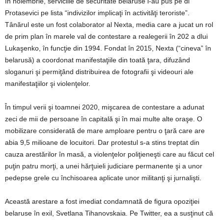
În noiembrie, serviciile de securitate belaruse l-au pus pe dl
Protasevici pe lista “indivizilor implicaţi în activităţi teroriste”.
Tânărul este un fost colaborator al Nexta, media care a jucat un rol
de prim plan în marele val de contestare a realegerii în 202 a dlui
Lukaşenko, în funcţie din 1994. Fondat în 2015, Nexta (“cineva” în
belarusă) a coordonat manifestaţiile din toată ţara, difuzând
sloganuri şi permiţând distribuirea de fotografii şi videouri ale
manifestaţiilor şi violenţelor.
În timpul verii şi toamnei 2020, mişcarea de contestare a adunat
zeci de mii de persoane în capitală şi în mai multe alte oraşe. O
mobilizare considerată de mare amploare pentru o ţară care are
abia 9,5 milioane de locuitori. Dar protestul s-a stins treptat din
cauza arestărilor în masă, a violenţelor poliţieneşti care au făcut cel
puţin patru morţi, a unei hărţuieli judiciare permanente şi a unor
pedepse grele cu închisoarea aplicate unor militanţi şi jurnalişti.
Această arestare a fost imediat condamnată de figura opoziţiei
belaruse în exil, Svetlana Tihanovskaia. Pe Twitter, ea a susţinut că