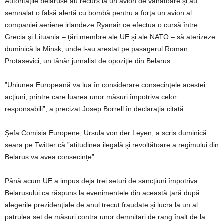
Autorităţile belaruse au recurs la un avion de vânătoare şi au
semnalat o falsă alertă cu bombă pentru a forţa un avion al
companiei aeriene irlandeze Ryanair ce efectua o cursă între
Grecia şi Lituania – ţări membre ale UE şi ale NATO – să aterizeze
duminică la Minsk, unde l-au arestat pe pasagerul Roman
Protasevici, un tânăr jurnalist de opoziţie din Belarus.
”Uniunea Europeană va lua în considerare consecinţele acestei
acţiuni, printre care luarea unor măsuri împotriva celor
responsabili”, a precizat Josep Borrell în declaraţia citată.
Şefa Comisia Europene, Ursula von der Leyen, a scris duminică
seara pe Twitter că ”atitudinea ilegală şi revoltătoare a regimului din
Belarus va avea consecinţe”.
Până acum UE a impus deja trei seturi de sancţiuni împotriva
Belarusului ca răspuns la evenimentele din această ţară după
alegerile prezidenţiale de anul trecut fraudate şi lucra la un al
patrulea set de măsuri contra unor demnitari de rang înalt de la