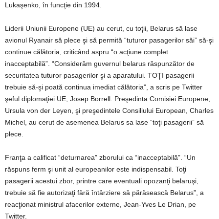
Lukaşenko, în funcţie din 1994.
Liderii Uniunii Europene (UE) au cerut, cu toţii, Belarus să lase
avionul Ryanair să plece şi să permită “tuturor pasagerilor săi” să-şi
continue călătoria, criticând aspru “o acţiune complet
inacceptabilă”. “Considerăm guvernul belarus răspunzător de
securitatea tuturor pasagerilor şi a aparatului. TOŢI pasagerii
trebuie să-şi poată continua imediat călătoria”, a scris pe Twitter
şeful diplomaţiei UE, Josep Borrell. Preşedinta Comisiei Europene,
Ursula von der Leyen, şi preşedintele Consiliului European, Charles
Michel, au cerut de asemenea Belarus sa lase “toţi pasagerii” să
plece.
Franţa a calificat “deturnarea” zborului ca “inacceptabilă”. “Un
răspuns ferm şi unit al europeanilor este indispensabil. Toţi
pasagerii acestui zbor, printre care eventuali opozanţi belaruşi,
trebuie să fie autorizaţi fără întârziere să părăsească Belarus”, a
reacţionat ministrul afacerilor externe, Jean-Yves Le Drian, pe
Twitter.