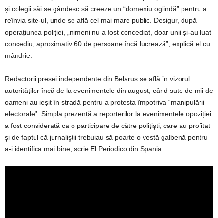
și colegii săi se gândesc să creeze un “domeniu oglindă” pentru a
reînvia site-ul, unde se află cel mai mare public. Desigur, după
operațiunea poliției, „nimeni nu a fost concediat, doar unii și-au luat
concediu; aproximativ 60 de persoane încă lucrează”, explică el cu
mândrie.
Redactorii presei independente din Belarus se află în vizorul
autorităților încă de la evenimentele din august, când sute de mii de
oameni au ieșit în stradă pentru a protesta împotriva “manipulării
electorale”. Simpla prezență a reporterilor la evenimentele opoziției
a fost considerată ca o participare de către polițişti, care au profitat
şi de faptul că jurnaliştii trebuiau să poarte o vestă galbenă pentru
a-i identifica mai bine, scrie El Periodico din Spania.