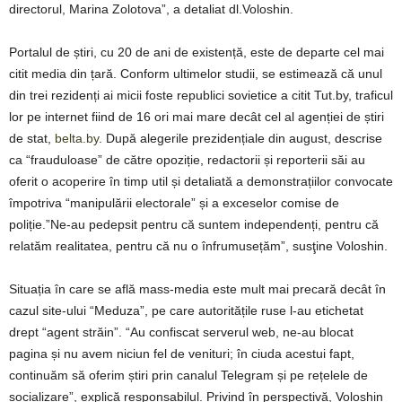
directorul, Marina Zolotova”, a detaliat dl.Voloshin.
Portalul de știri, cu 20 de ani de existență, este de departe cel mai
citit media din țară. Conform ultimelor studii, se estimează că unul
din trei rezidenți ai micii foste republici sovietice a citit Tut.by, traficul
lor pe internet fiind de 16 ori mai mare decât cel al agenției de știri
de stat,
belta.by
. După alegerile prezidențiale din august, descrise
ca “frauduloase” de către opoziție, redactorii și reporterii săi au
oferit o acoperire în timp util și detaliată a demonstrațiilor convocate
împotriva “manipulării electorale” și a exceselor comise de
poliție.”Ne-au pedepsit pentru că suntem independenți, pentru că
relatăm realitatea, pentru că nu o înfrumusețăm”, susţine Voloshin.
Situația în care se află mass-media este mult mai precară decât în ​​
cazul site-ului “Meduza”, pe care autoritățile ruse l-au etichetat
drept “agent străin”. “Au confiscat serverul web, ne-au blocat
pagina și nu avem niciun fel de venituri; în ciuda acestui fapt,
continuăm să oferim știri prin canalul Telegram și pe rețelele de
socializare”, explică responsabilul. Privind în perspectivă, Voloshin