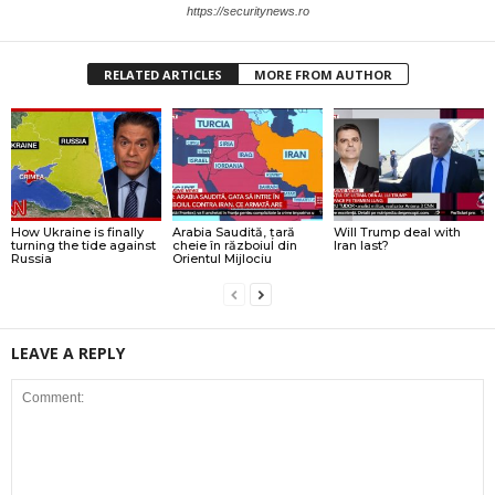
https://securitynews.ro
RELATED ARTICLES
MORE FROM AUTHOR
How Ukraine is finally
Arabia Saudită, țară
Will Trump deal with
turning the tide against
cheie în războiul din
Iran last?
Russia
Orientul Mijlociu
LEAVE A REPLY