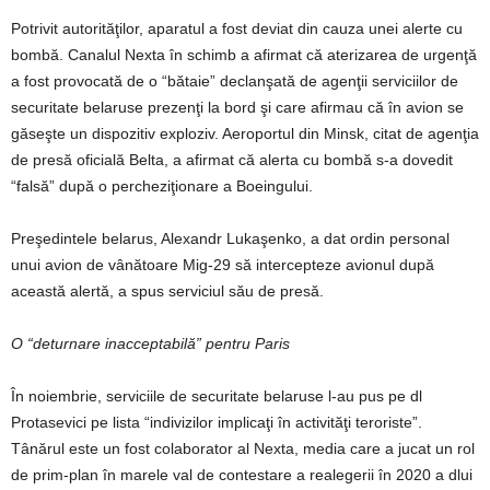
Potrivit autorităţilor, aparatul a fost deviat din cauza unei alerte cu
bombă. Canalul Nexta în schimb a afirmat că aterizarea de urgenţă
a fost provocată de o “bătaie” declanşată de agenţii serviciilor de
securitate belaruse prezenţi la bord şi care afirmau că în avion se
găseşte un dispozitiv exploziv. Aeroportul din Minsk, citat de agenţia
de presă oficială Belta, a afirmat că alerta cu bombă s-a dovedit
“falsă” după o percheziţionare a Boeingului.
Preşedintele belarus, Alexandr Lukaşenko, a dat ordin personal
unui avion de vânătoare Mig-29 să intercepteze avionul după
această alertă, a spus serviciul său de presă.
O “deturnare inacceptabilă” pentru Paris
În noiembrie, serviciile de securitate belaruse l-au pus pe dl
Protasevici pe lista “indivizilor implicaţi în activităţi teroriste”.
Tânărul este un fost colaborator al Nexta, media care a jucat un rol
de prim-plan în marele val de contestare a realegerii în 2020 a dlui