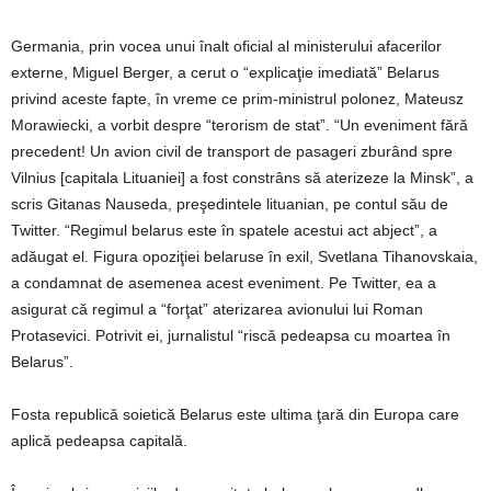
Germania, prin vocea unui înalt oficial al ministerului afacerilor
externe, Miguel Berger, a cerut o “explicaţie imediată” Belarus
privind aceste fapte, în vreme ce prim-ministrul polonez, Mateusz
Morawiecki, a vorbit despre “terorism de stat”. “Un eveniment fără
precedent! Un avion civil de transport de pasageri zburând spre
Vilnius [capitala Lituaniei] a fost constrâns să aterizeze la Minsk”, a
scris Gitanas Nauseda, preşedintele lituanian, pe contul său de
Twitter. “Regimul belarus este în spatele acestui act abject”, a
adăugat el. Figura opoziţiei belaruse în exil, Svetlana Tihanovskaia,
a condamnat de asemenea acest eveniment. Pe Twitter, ea a
asigurat că regimul a “forţat” aterizarea avionului lui Roman
Protasevici. Potrivit ei, jurnalistul “riscă pedeapsa cu moartea în
Belarus”.
Fosta republică soietică Belarus este ultima ţară din Europa care
aplică pedeapsa capitală.