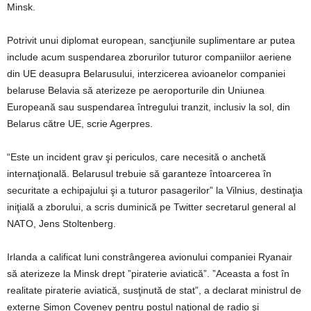
Minsk.
Potrivit unui diplomat european, sancţiunile suplimentare ar putea
include acum suspendarea zborurilor tuturor companiilor aeriene
din UE deasupra Belarusului, interzicerea avioanelor companiei
belaruse Belavia să aterizeze pe aeroporturile din Uniunea
Europeană sau suspendarea întregului tranzit, inclusiv la sol, din
Belarus către UE, scrie Agerpres.
“Este un incident grav şi periculos, care necesită o anchetă
internaţională. Belarusul trebuie să garanteze întoarcerea în
securitate a echipajului şi a tuturor pasagerilor” la Vilnius, destinaţia
iniţială a zborului, a scris duminică pe Twitter secretarul general al
NATO, Jens Stoltenberg.
Irlanda a calificat luni constrângerea avionului companiei Ryanair
să aterizeze la Minsk drept ”piraterie aviatică”. ”Aceasta a fost în
realitate piraterie aviatică, susţinută de stat”, a declarat ministrul de
externe Simon Coveney pentru postul naţional de radio şi