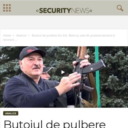
Home
Analize
Butoiul de pulbere din Est. Belarus, acte de piraterie aeriana si
terorism....
ANALIZE
Butoiul de pulbere