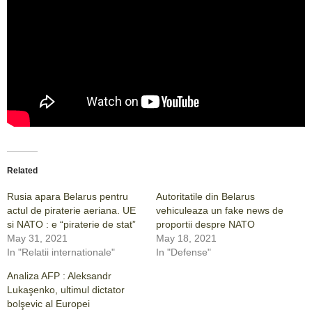
Related
Rusia apara Belarus pentru
Autoritatile din Belarus
actul de piraterie aeriana. UE
vehiculeaza un fake news de
si NATO : e “piraterie de stat”
proportii despre NATO
May 31, 2021
May 18, 2021
In "Relatii internationale"
In "Defense"
Analiza AFP : Aleksandr
Lukaşenko, ultimul dictator
bolşevic al Europei