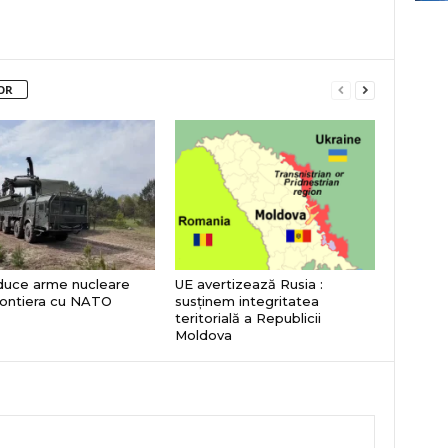
OR
duce arme nucleare
UE avertizează Rusia :
rontiera cu NATO
susținem integritatea
teritorială a Republicii
Moldova