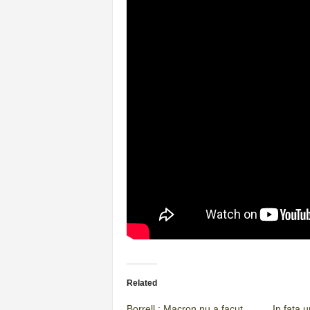
Related
Borrell : Macron nu a facut
In fata 