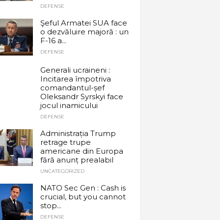
DEFENSE
Şeful Armatei SUA face
o dezvăluire majoră : un
F-16 a...
DEFENSE
Generali ucraineni :
Incitarea împotriva
comandantul-șef
Oleksandr Syrskyi face
jocul inamicului
DEFENSE
Administrația Trump
retrage trupe
americane din Europa
fără anunț prealabil
UNCATEGORIZED
NATO Sec Gen : Cash is
crucial, but you cannot
stop...
DEFENSE