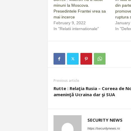
minuni la Moscova.
din part
Presedintele Frantei vrea sa
promove
mai incerce
ruptura 
February 9, 2022
January
In "Relatii internationale"
In "Defe
Previous article
Rutte : Relaţia Rusia – Coreea de N
ameninţă Ucraina dar şi SUA
SECURITY NEWS
https://securitynews.ro