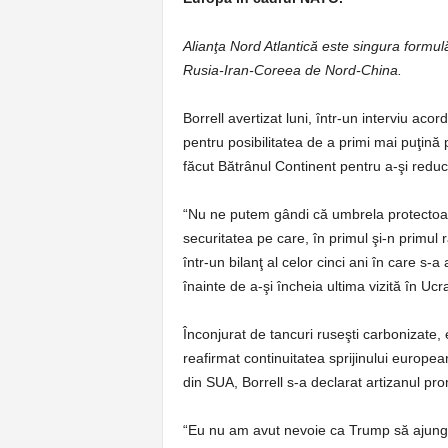
Alianţa Nord Atlantică este singura formulă
Rusia-Iran-Coreea de Nord-China.
Borrell avertizat luni, într-un interviu aco
pentru posibilitatea de a primi mai puţină 
făcut Bătrânul Continent pentru a-şi red
“Nu ne putem gândi că umbrela protectoare
securitatea pe care, în primul şi-n primul 
într-un bilanţ al celor cinci ani în care s-
înainte de a-şi încheia ultima vizită în Ucr
Înconjurat de tancuri ruseşti carbonizate, 
reafirmat continuitatea sprijinului europea
din SUA, Borrell s-a declarat artizanul pro
“Eu nu am avut nevoie ca Trump să ajung 