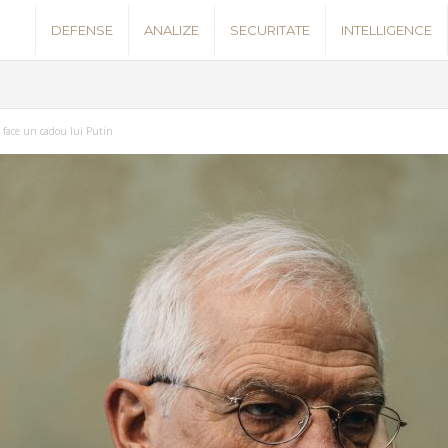
S
DEFENSE
ANALIZE
SECURITATE
INTELLIGENCE
e
c
i face un cadou lui Putin
u
r
i
t
y
N