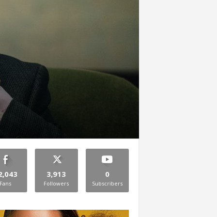
2,043
3,913
0
Fans
Followers
Subscribers