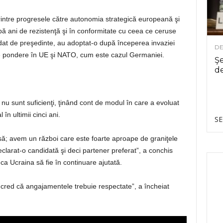
printre progresele către autonomia strategică europeană şi
upă ani de rezistenţă şi în conformitate cu ceea ce ceruse
at de preşedinte, au adoptat-o după începerea invaziei
DE
e pondere în UE şi NATO, cum este cazul Germaniei.
Şe
de
i nu sunt suficienţi, ţinând cont de modul în care a evoluat
 în ultimii cinci ani.
SE
să; avem un război care este foarte aproape de graniţele
clarat-o candidată şi deci partener preferat”, a conchis
 ca Ucraina să fie în continuare ajutată.
cred că angajamentele trebuie respectate”, a încheiat