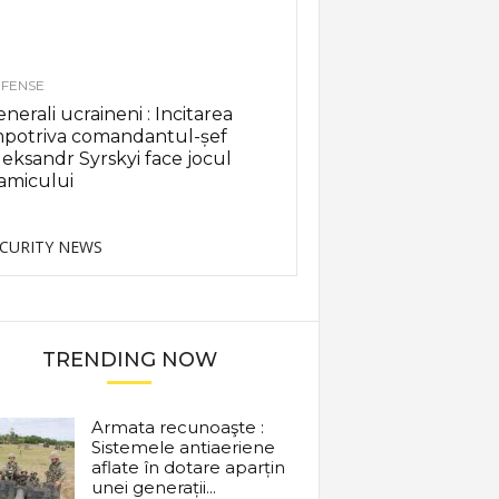
FENSE
nerali ucraineni : Incitarea
mpotriva comandantul-șef
eksandr Syrskyi face jocul
amicului
CURITY NEWS
TRENDING NOW
Armata recunoaşte :
Sistemele antiaeriene
aflate în dotare aparțin
unei generații...