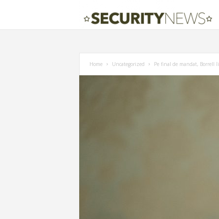
Home
Uncategorized
Pe final de mandat, Borrell î