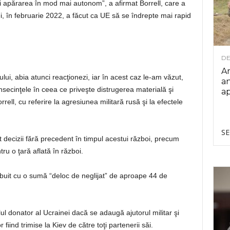
şi apărarea în mod mai autonom”, a afirmat Borrell, care a
ei, în februarie 2022, a făcut ca UE să se îndrepte mai rapid
DE
Ar
ului, abia atunci reacţionezi, iar în acest caz le-am văzut,
an
nsecinţele în ceea ce priveşte distrugerea materială şi
ap
rell, cu referire la agresiunea militară rusă şi la efectele
SE
at decizii fără precedent în timpul acestui război, precum
tru o ţară aflată în război.
buit cu o sumă “deloc de neglijat” de aproape 44 de
lul donator al Ucrainei dacă se adaugă ajutorul militar şi
 fiind trimise la Kiev de către toţi partenerii săi.