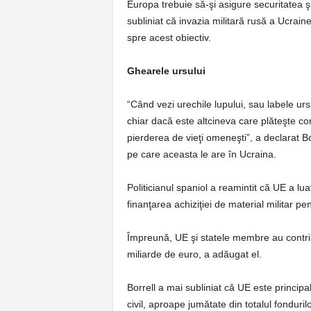
Europa trebuie să-şi asigure securitatea 
subliniat că invazia militară rusă a Ucrain
spre acest obiectiv.
Ghearele ursului
“Când vezi urechile lupului, sau labele urs
chiar dacă este altcineva care plăteşte co
pierderea de vieţi omeneşti”, a declarat Bor
pe care aceasta le are în Ucraina.
Politicianul spaniol a reamintit că UE a lu
finanţarea achiziţiei de material militar pen
Împreună, UE şi statele membre au contri
miliarde de euro, a adăugat el.
Borrell a mai subliniat că UE este principa
civil, aproape jumătate din totalul fondurilor