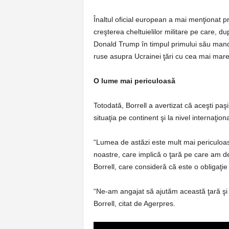
Înaltul oficial european a mai menţionat 
creşterea cheltuielilor militare pe care, d
Donald Trump în timpul primului său mand
ruse asupra Ucrainei ţări cu cea mai mar
O lume mai periculoasă
Totodată, Borrell a avertizat că aceşti paş
situaţia pe continent şi la nivel internaţional
“Lumea de astăzi este mult mai periculoa
noastre, care implică o ţară pe care am de
Borrell, care consideră că este o obligaţie
“Ne-am angajat să ajutăm această ţară şi 
Borrell, citat de Agerpres.