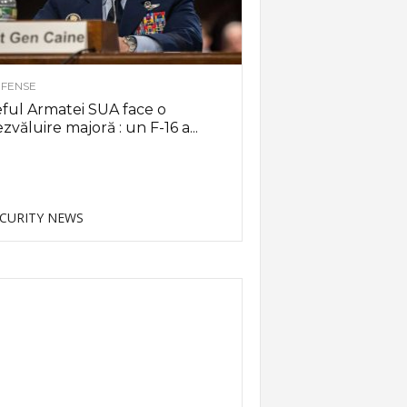
FENSE
ful Armatei SUA face o
zvăluire majoră : un F-16 a...
CURITY NEWS