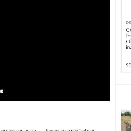
DE
Ge
î
Ol
in
SE
unei provocari uriase
Europa trece prin ”cel mai