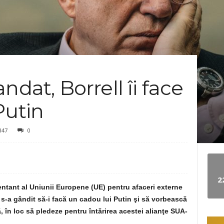
e
w
s
ndat, Borrell îi face
Putin
847
0
2
zentant al Uniunii Europene (UE) pentru afaceri externe
, s-a gândit să-i facă un cadou lui Putin şi să vorbească
, în loc să pledeze pentru întărirea acestei alianţe SUA-