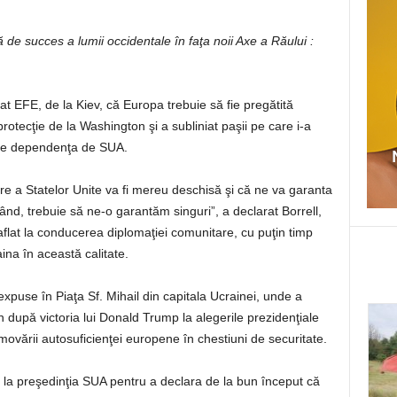
 de succes a lumii occidentale în faţa noii Axe a Răului :
rdat EFE, de la Kiev, că Europa trebuie să fie pregătită
protecţie de la Washington şi a subliniat paşii pe care i-a
uce dependenţa de SUA.
 a Statelor Unite va fi mereu deschisă şi că ne va garanta
rând, trebuie să ne-o garantăm singuri”, a declarat Borrell,
a aflat la conducerea diplomaţiei comunitare, cu puţin timp
aina în această calitate.
expuse în Piaţa Sf. Mihail din capitala Ucrainei, unde a
n după victoria lui Donald Trump la alegerile prezidenţiale
movării autosuficienţei europene în chestiuni de securitate.
la preşedinţia SUA pentru a declara de la bun început că