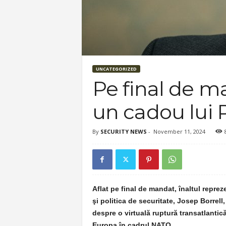
UNCATEGORIZED
Pe final de ma
un cadou lui 
By
SECURITY NEWS
-
November 11, 2024
Aflat pe final de mandat, înaltul repre
şi politica de securitate, Josep Borrell
despre o virtuală ruptură transatlantică
Europa în cadrul NATO.