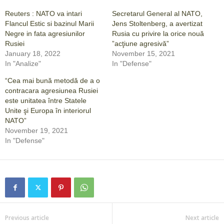
Reuters : NATO va intari
Secretarul General al NATO,
Flancul Estic si bazinul Marii
Jens Stoltenberg, a avertizat
Negre in fata agresiunilor
Rusia cu privire la orice nouă
Rusiei
”acţiune agresivă”
January 18, 2022
November 15, 2021
In "Analize"
In "Defense"
“Cea mai bună metodă de a o
contracara agresiunea Rusiei
este unitatea între Statele
Unite şi Europa în interiorul
NATO”
November 19, 2021
In "Defense"
Previous article
Next article