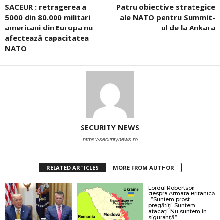
SACEUR : retragerea a
Patru obiective strategice
5000 din 80.000 militari
ale NATO pentru Summit-
americani din Europa nu
ul de la Ankara
afectează capacitatea
NATO
SECURITY NEWS
https://securitynews.ro
RELATED ARTICLES
MORE FROM AUTHOR
Lordul Robertson
despre Armata Britanică
: ”Suntem prost
pregătiţi. Suntem
atacaţi. Nu suntem în
siguranţă”