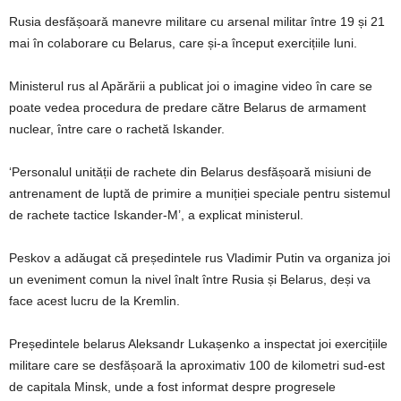
Rusia desfășoară manevre militare cu arsenal militar între 19 și 21
mai în colaborare cu Belarus, care și-a început exercițiile luni.
Ministerul rus al Apărării a publicat joi o imagine video în care se
poate vedea procedura de predare către Belarus de armament
nuclear, între care o rachetă Iskander.
‘Personalul unității de rachete din Belarus desfășoară misiuni de
antrenament de luptă de primire a muniției speciale pentru sistemul
de rachete tactice Iskander-M’, a explicat ministerul.
Peskov a adăugat că președintele rus Vladimir Putin va organiza joi
un eveniment comun la nivel înalt între Rusia și Belarus, deși va
face acest lucru de la Kremlin.
Președintele belarus Aleksandr Lukașenko a inspectat joi exercițiile
militare care se desfășoară la aproximativ 100 de kilometri sud-est
de capitala Minsk, unde a fost informat despre progresele