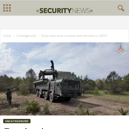
Home
Uncategorized
Rusia duce arme nucleare spre frontiera cu NATO
UNCATEGORIZED