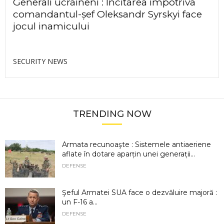
Generali ucraineni : Incitarea împotriva
comandantul-șef Oleksandr Syrskyi face
jocul inamicului
SECURITY NEWS
TRENDING NOW
Armata recunoaşte : Sistemele antiaeriene
aflate în dotare aparțin unei generații...
DEFENSE
Şeful Armatei SUA face o dezvăluire majoră :
un F-16 a...
DEFENSE