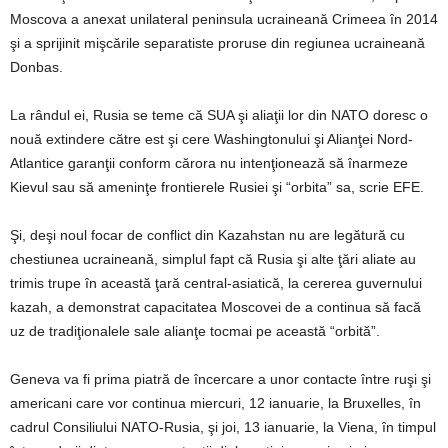
Moscova a anexat unilateral peninsula ucraineană Crimeea în 2014
şi a sprijinit mişcările separatiste proruse din regiunea ucraineană
Donbas.
La rândul ei, Rusia se teme că SUA şi aliaţii lor din NATO doresc o
nouă extindere către est şi cere Washingtonului şi Alianţei Nord-
Atlantice garanţii conform cărora nu intenţionează să înarmeze
Kievul sau să ameninţe frontierele Rusiei şi “orbita” sa, scrie EFE.
Şi, deşi noul focar de conflict din Kazahstan nu are legătură cu
chestiunea ucraineană, simplul fapt că Rusia şi alte ţări aliate au
trimis trupe în această ţară central-asiatică, la cererea guvernului
kazah, a demonstrat capacitatea Moscovei de a continua să facă
uz de tradiţionalele sale alianţe tocmai pe această “orbită”.
Geneva va fi prima piatră de încercare a unor contacte între ruşi şi
americani care vor continua miercuri, 12 ianuarie, la Bruxelles, în
cadrul Consiliului NATO-Rusia, şi joi, 13 ianuarie, la Viena, în timpul