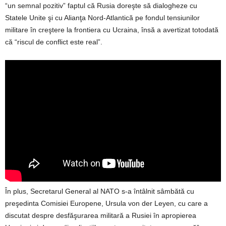
“un semnal pozitiv” faptul că Rusia doreşte să dialogheze cu
Statele Unite şi cu Alianţa Nord-Atlantică pe fondul tensiunilor
militare în creştere la frontiera cu Ucraina, însă a avertizat totodată
că “riscul de conflict este real”.
În plus, Secretarul General al NATO s-a întâlnit sâmbătă cu
preşedinta Comisiei Europene, Ursula von der Leyen, cu care a
discutat despre desfăşurarea militară a Rusiei în apropierea