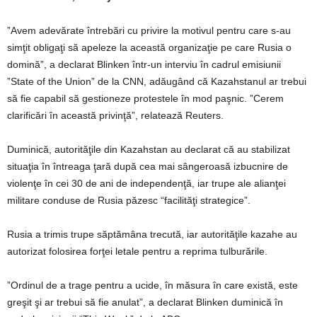
”Avem adevărate întrebări cu privire la motivul pentru care s-au
simţit obligaţi să apeleze la această organizaţie pe care Rusia o
domină”, a declarat Blinken într-un interviu în cadrul emisiunii
”State of the Union” de la CNN, adăugând că Kazahstanul ar trebui
să fie capabil să gestioneze protestele în mod paşnic. ”Cerem
clarificări în această privinţă”, relatează Reuters.
Duminică, autorităţile din Kazahstan au declarat că au stabilizat
situaţia în întreaga ţară după cea mai sângeroasă izbucnire de
violenţe în cei 30 de ani de independenţă, iar trupe ale alianţei
militare conduse de Rusia păzesc “facilităţi strategice”.
Rusia a trimis trupe săptămâna trecută, iar autorităţile kazahe au
autorizat folosirea forţei letale pentru a reprima tulburările.
”Ordinul de a trage pentru a ucide, în măsura în care există, este
greşit şi ar trebui să fie anulat”, a declarat Blinken duminică în