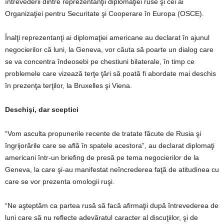
întrevederii dintre reprezentanţii diplomaţiei ruse şi cei ai
Organizaţiei pentru Securitate şi Cooperare în Europa (OSCE).
Înalţi reprezentanţi ai diplomaţiei americane au declarat în ajunul
negocierilor că luni, la Geneva, vor căuta să poarte un dialog care
se va concentra îndeosebi pe chestiuni bilaterale, în timp ce
problemele care vizează terţe ţări să poată fi abordate mai deschis
în prezenţa terţilor, la Bruxelles şi Viena.
Deschişi, dar sceptici
“Vom asculta propunerile recente de tratate făcute de Rusia şi
îngrijorările care se află în spatele acestora”, au declarat diplomaţi
americani într-un briefing de presă pe tema negocierilor de la
Geneva, la care şi-au manifestat neîncrederea faţă de atitudinea cu
care se vor prezenta omologii ruşi.
“Ne aşteptăm ca partea rusă să facă afirmaţii după întrevederea de
luni care să nu reflecte adevăratul caracter al discuţiilor, şi de