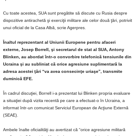
Cu toate acestea, SUA sunt pregătite să discute cu Rusia despre
dispozitive antirachetă şi exerciţii militare ale celor două ţări, potrivit
unui oficial de la Casa Albă, scrie Agerpres.
Înaltul reprezentant al Uniunii Europene pentru afaceri
externe, Josep Borrell, şi secretarul de stat al SUA, Antony
Blinken, au abordat într-o convorbire telefonică tensiunile din
Ucraina şi au subliniat că orice agresiune suplimentară la
adresa acestei ţări “va avea consecinţe uriaşe”, transmite
duminică EFE.
În cadrul discuţiei, Borrell i-a prezentat lui Blinken propria evaluare
a situaţiei după vizita recentă pe care a efectuat-o în Ucraina, a
informat într-un comunicat Serviciul European de Acţiune Externă
(SEAE).
Ambele înalte oficialităţi au avertizat că “orice agresiune militară