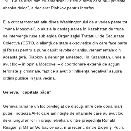
“Nu. Ce să discutăm cu americanii? Este o temă care nu-i priveşte
absolut deloc”, a declarat Riabkov pentru Interfax.
El a criticat totodată atitudinea Washingtonului de a vedea peste tot
“mâna Moscovei”, o aluzie la desfăşurarea în Kazahstan de trupe
de intervenţie ruse sub egida Organizaţiei Tratatului de Securitate
Colectivă (CSTO, o alianţă de state ex-sovietice din care face parte
şi Rusia) pentru a pune capăt revoltelor antiguvernamentale din
această ţară. Riabkov a denunţat amestecul în Kazahstan, unde a
avut loc – în opinia Moscovei – o coordonare externă de acţiuni
teroriste şi criminale, fapt ce a avut o “influenţă negativă” asupra
ordinii publice în ţara vecină.
Geneva, “capitala păcii”
Geneva rămâne un loc privilegiat de discuţii între cele două mari
puteri, notează AFP, care aminteşte de întâlnirile care au avut loc
de-a lungul anilor în oraşul elveţian, dintre preşedinţii Ronald
Reagan şi Mihail Gorbaciov sau, mai recent, dintre Biden şi Putin.