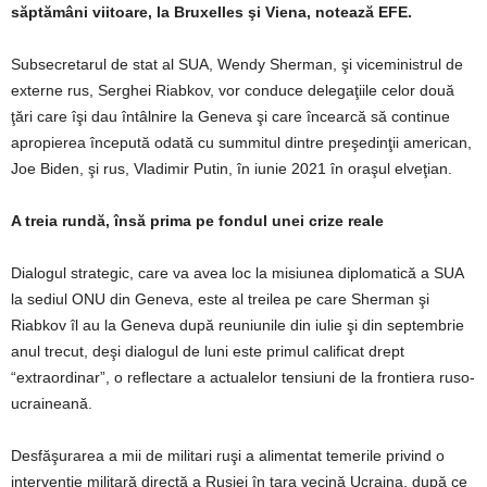
săptămâni viitoare, la Bruxelles şi Viena, notează EFE.
Subsecretarul de stat al SUA, Wendy Sherman, şi viceministrul de
externe rus, Serghei Riabkov, vor conduce delegaţiile celor două
ţări care îşi dau întâlnire la Geneva şi care încearcă să continue
apropierea începută odată cu summitul dintre preşedinţii american,
Joe Biden, şi rus, Vladimir Putin, în iunie 2021 în oraşul elveţian.
A treia rundă, însă prima pe fondul unei crize reale
Dialogul strategic, care va avea loc la misiunea diplomatică a SUA
la sediul ONU din Geneva, este al treilea pe care Sherman şi
Riabkov îl au la Geneva după reuniunile din iulie şi din septembrie
anul trecut, deşi dialogul de luni este primul calificat drept
“extraordinar”, o reflectare a actualelor tensiuni de la frontiera ruso-
ucraineană.
Desfăşurarea a mii de militari ruşi a alimentat temerile privind o
intervenţie militară directă a Rusiei în ţara vecină Ucraina, după ce