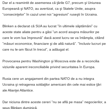
Dar el a reamintit de asemenea că ţările G7, precum şi Uniunea
Europeană şi NATO, au avertizat, ca şi Statele Unite, asupra
“consecinţelor” în cazul unei noi “agresiuni” ruseşti în Ucraina.
Blinken a declarat că SUA au lucrat ”în ultimele săptămâni” cu
aceste state aliate pentru a găsi ”un acord asupra măsurilor pe
care le vom lua împreună” dacă acest lucru se va întâmpla, citând
”măsuri economice, financiare şi de altă natură”. ”Inclusiv lucruri pe
care nu le-am făcut în trecut”, a adăugat el.
Provocarea pentru Washington şi Moscova este de a reconcilia
viziunile aparent ireconciliabile privind securitatea în Europa.
Rusia cere un angajament din partea NATO de a nu integra
Ucraina şi retragerea soldaţilor americani din cele mai estice ţări
ale Alianţei Atlantice.
Dar niciuna dintre aceste cereri ”nu se află pe masa” negocierilor, a
spus Blinken duminică.