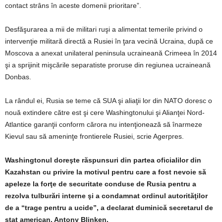
contact strâns în aceste domenii prioritare”.
Desfăşurarea a mii de militari ruşi a alimentat temerile privind o
intervenţie militară directă a Rusiei în ţara vecină Ucraina, după ce
Moscova a anexat unilateral peninsula ucraineană Crimeea în 2014
şi a sprijinit mişcările separatiste proruse din regiunea ucraineană
Donbas.
La rândul ei, Rusia se teme că SUA şi aliaţii lor din NATO doresc o
nouă extindere către est şi cere Washingtonului şi Alianţei Nord-
Atlantice garanţii conform cărora nu intenţionează să înarmeze
Kievul sau să ameninţe frontierele Rusiei, scrie Agerpres.
Washingtonul doreşte răspunsuri din partea oficialilor din
Kazahstan cu privire la motivul pentru care a fost nevoie să
apeleze la forţe de securitate conduse de Rusia pentru a
rezolva tulburări interne şi a condamnat ordinul autorităţilor
de a “trage pentru a ucide”, a declarat duminică secretarul de
stat american, Antony Blinken.