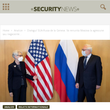
Home
Analize
Dialogul SUA-Rusia de la Geneva. Va renunta Moscova la agresiune
sau negocierile...
ANALIZE
RELATII INTERNATIONALE