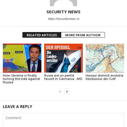
SECURITY NEWS
https://securitynews.ro
RELATED ARTICLES
MORE FROM AUTHOR
How Ukraine is finally
Rusia are un partid
Haosul domină evoluția
turning the tide against
favorit în Germania : AfD
Războiului din Golf
Russia
LEAVE A REPLY