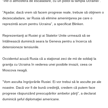
“într-o atmosferă de escaladare, cu un pistol la tâmpla Ucrainei”.
”Aşadar, dacă vrem să facem progrese reale, trebuie să obţinem o
dezescaladare, iar Rusia să elimine ameninţarea pe care o
reprezintă acum pentru Ucraina”, a specificat Blinken.
Reprezentanţi ai Rusiei şi ai Statelor Unite urmează să se
întâlnească duminică seara la Geneva pentru a încerca să
detensioneze tensiunile.
Occidentul acuză Rusia că a staţionat zeci de mii de soldaţi la
graniţa cu Ucraina în vederea unei posibile invazii, ceea ce
Moscova neagă.
”Vom asculta îngrijorările Rusiei. Ei vor trebui să le asculte pe ale
noastre. Dacă vor fi de bună credinţă, credem că putem face
progrese răspunzând preocupărilor ambelor părţi”, a declarat
duminică şeful diplomaţiei americane.