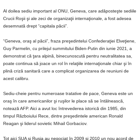
Al doilea sediu important al ONU, Geneva, care adăposteşte sediile
Crucii Roşii şi ale zeci de organizaţii internaţionale, a fost adesea
desemnată drept “capitala păcii”.
“Geneva, oraş al păcii”, fraza preşedintelui Confederaţiei Elveţiene,
Guy Parmelin, cu prilejul summitului Biden-Putin din iunie 2021, a
demonstrat că ţara alpină, binecunoscută pentru neutralitatea sa,
poate continua să joace un rol în relaţiile internaţionale chiar şi în
plină criză sanitară care a complicat organizarea de reuniuni de
acest calibru.
Sediu-cheie pentru numeroase tratative de pace, Geneva este un
oraş în care americanilor şi ruşilor le place să se întâlnească,
notează AFP. Aici a avut loc întrevederea istorică din 1985, din
timpul Războiului Rece, dintre preşedintele american Ronald
Reagan şi liderul sovietic Mihail Gorbaciov.
Tot aici SUA şi Rusia au negociat în 2009 şi 2010 un nou acord de