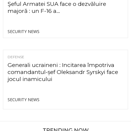
Şeful Armatei SUA face o dezvăluire
majoră : un F-16 a...
SECURITY NEWS
DEFENSE
Generali ucraineni : Incitarea împotriva
comandantul-șef Oleksandr Syrskyi face
jocul inamicului
SECURITY NEWS
TRENDING NOW