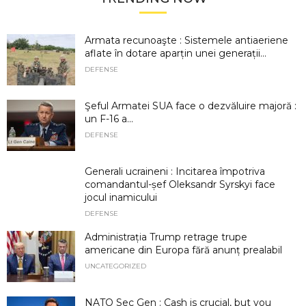
Armata recunoaşte : Sistemele antiaeriene
aflate în dotare aparțin unei generații...
DEFENSE
Şeful Armatei SUA face o dezvăluire majoră :
un F-16 a...
DEFENSE
Generali ucraineni : Incitarea împotriva
comandantul-șef Oleksandr Syrskyi face
jocul inamicului
DEFENSE
Administrația Trump retrage trupe
americane din Europa fără anunț prealabil
UNCATEGORIZED
NATO Sec Gen : Cash is crucial, but you