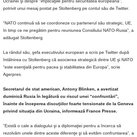
Ucrainei şi despre “implicaţiile pentru securitatea europeană”,
potrivit unui mesaj postat pe Stoltenberg pe contul său de Twitter.
“NATO continuă să se coordoneze cu partenerul său strategic, UE,
în timp ce ne pregătim pentru reuniunea Consiliului NATO-Rusia”, a
adăugat Stoltenberg.
La rândul său, şefa executivului european a scris pe Twitter după
întâlnirea cu Stoltenberg că asocierea strategică dintre UE şi NATO
“este esenţială pentru pacea şi stabilitatea din Europa”, scrie
Agerpres.
Secretarul de stat american, Antony Blinken, a avertizat
duminică Rusia în legătură cu riscul unei “confruntări”,
înainte de începerea discuţiilor foarte tensionate de la Geneva
privind situaţia din Ucraina, informează France Presse.
”Există o cale a dialogului şi a diplomaţiei pentru a încerca să
rezolvăm unele dintre aceste diferenţe şi să evităm confruntarea”, a