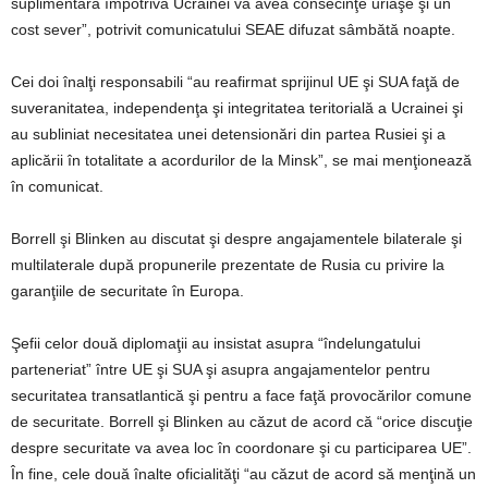
suplimentară împotriva Ucrainei va avea consecinţe uriaşe şi un
cost sever”, potrivit comunicatului SEAE difuzat sâmbătă noapte.
Cei doi înalţi responsabili “au reafirmat sprijinul UE şi SUA faţă de
suveranitatea, independenţa şi integritatea teritorială a Ucrainei şi
au subliniat necesitatea unei detensionări din partea Rusiei şi a
aplicării în totalitate a acordurilor de la Minsk”, se mai menţionează
în comunicat.
Borrell şi Blinken au discutat şi despre angajamentele bilaterale şi
multilaterale după propunerile prezentate de Rusia cu privire la
garanţiile de securitate în Europa.
Şefii celor două diplomaţii au insistat asupra “îndelungatului
parteneriat” între UE şi SUA şi asupra angajamentelor pentru
securitatea transatlantică şi pentru a face faţă provocărilor comune
de securitate. Borrell şi Blinken au căzut de acord că “orice discuţie
despre securitate va avea loc în coordonare şi cu participarea UE”.
În fine, cele două înalte oficialităţi “au căzut de acord să menţină un