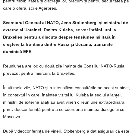
pentru flexibilitatea şi discreţia lor, precum şi pentru securitatea pe
care o oferă, scrie Agerpres.
Secretarul General al NATO, Jens Stoltenberg, şi ministrul de
externe al Ucrainei, Dmitro Kuleba, se vor întâlni luni la
Bruxelles pentru a discuta despre tensiunea militară în
creştere la frontiera dintre Rusia şi Ucraina, transmite
duminică EFE.
Reuniunea are loc cu două zile înainte de Consiliul NATO-Rusia,
prevăzut pentru miercuri, la Bruxelles.
În ultimele zile, NATO şi-a intensificat consultările pe acest subiect,
în contextul în care, înaintea vizitei lui Kuleba la sediul alianţei,
miniştrii de externe aliaţi au avut vineri o reuniune extraordinară
prin videoconferinţă pentru a se coordona înaintea dialogului cu
Moscova.
După videoconferinţa de vineri, Stoltenberg a dat asigurări că este