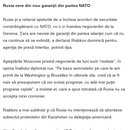
Rusia cere din nou garanţii din partea NATO
Rusia şi-a reiterat apelurile de a încheia acorduri de securitate
constrângătoare cu NATO, cu o zi înaintea negocierilor de la
Geneva. Ţara are nevoie de garanţii din partea alianţei cum că nu
va continua să se extindă, a declarat Riabkov duminică pentru
agenţia de presă Interfax, potrivit dpa.
Aşteptările Moscovei privind negocierile de luni sunt “realiste”, în
opinia înaltului diplomat rus. “Pe baza semnalelor pe care le-am
primit de la Washington şi Bruxelles în ultimele zile, cred că ar fi
naiv să presupunem că vor exista progrese, cu atât mai puţin
progrese rapide”, a insistat el, care a spus totodată că Rusia nu va
accepta nicio concesie.
Riabkov a mai subliniat şi că Rusia nu intenţionează să abordeze
subiectul protestelor din Kazahstan cu delegaţia americană.