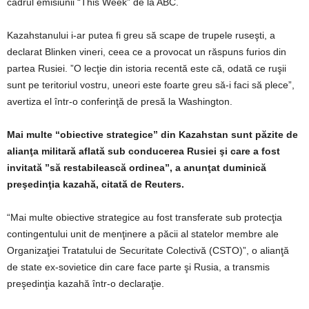
cadrul emisiunii “This Week” de la ABC.
Kazahstanului i-ar putea fi greu să scape de trupele ruseşti, a
declarat Blinken vineri, ceea ce a provocat un răspuns furios din
partea Rusiei. ”O lecţie din istoria recentă este că, odată ce ruşii
sunt pe teritoriul vostru, uneori este foarte greu să-i faci să plece”,
avertiza el într-o conferinţă de presă la Washington.
Mai multe “obiective strategice” din Kazahstan sunt păzite de
alianţa militară aflată sub conducerea Rusiei şi care a fost
invitată ”să restabilească ordinea”, a anunţat duminică
preşedinţia kazahă, citată de Reuters.
“Mai multe obiective strategice au fost transferate sub protecţia
contingentului unit de menţinere a păcii al statelor membre ale
Organizaţiei Tratatului de Securitate Colectivă (CSTO)”, o alianţă
de state ex-sovietice din care face parte şi Rusia, a transmis
preşedinţia kazahă într-o declaraţie.