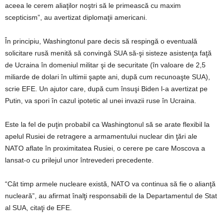
aceea le cerem aliaţilor noştri să le primească cu maxim
scepticism”, au avertizat diplomaţii americani.
În principiu, Washingtonul pare decis să respingă o eventuală
solicitare rusă menită să convingă SUA să-şi sisteze asistenţa faţă
de Ucraina în domeniul militar şi de securitate (în valoare de 2,5
miliarde de dolari în ultimii şapte ani, după cum recunoaşte SUA),
scrie EFE. Un ajutor care, după cum însuşi Biden l-a avertizat pe
Putin, va spori în cazul ipotetic al unei invazii ruse în Ucraina.
Este la fel de puţin probabil ca Washingtonul să se arate flexibil la
apelul Rusiei de retragere a armamentului nuclear din ţări ale
NATO aflate în proximitatea Rusiei, o cerere pe care Moscova a
lansat-o cu prilejul unor întrevederi precedente.
“Cât timp armele nucleare există, NATO va continua să fie o alianţă
nucleară”, au afirmat înalţi responsabili de la Departamentul de Stat
al SUA, citaţi de EFE.