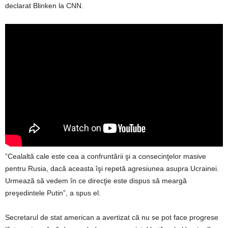
declarat Blinken la CNN.
”Cealaltă cale este cea a confruntării şi a consecinţelor masive
pentru Rusia, dacă aceasta îşi repetă agresiunea asupra Ucrainei.
Urmează să vedem în ce direcţie este dispus să meargă
preşedintele Putin”, a spus el.
Secretarul de stat american a avertizat că nu se pot face progrese