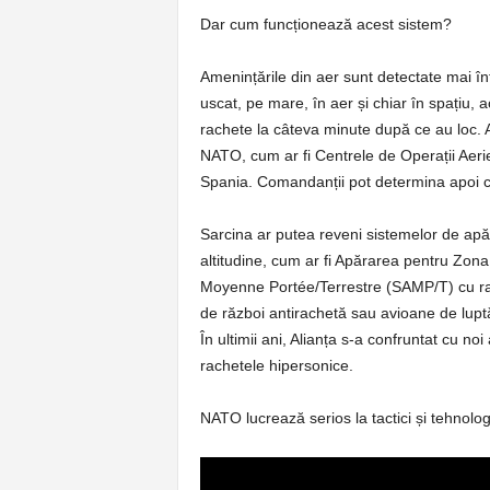
Dar cum funcționează acest sistem?
Amenințările din aer sunt detectate mai întâ
uscat, pe mare, în aer și chiar în spațiu,
rachete la câteva minute după ce au loc. 
NATO, cum ar fi Centrele de Operații Ae
Spania. Comandanții pot determina apoi c
Sarcina ar putea reveni sistemelor de apăr
altitudine, cum ar fi Apărarea pentru Zona
Moyenne Portée/Terrestre (SAMP/T) cu ra
de război antirachetă sau avioane de luptă
În ultimii ani, Alianța s-a confruntat cu noi
rachetele hipersonice.
NATO lucrează serios la tactici și tehnol