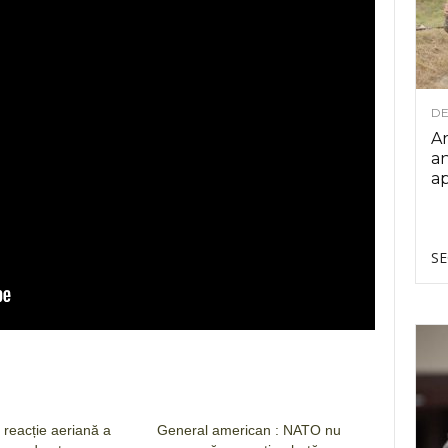
DE
Ar
an
ap
SE
 reacție aeriană a
General american : NATO nu