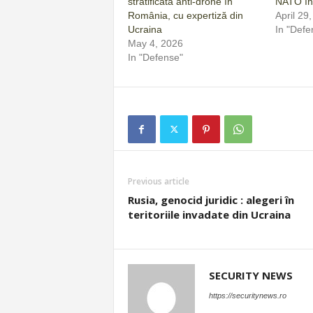
stratificată anti-drone în
NATO în
România, cu expertiză din
April 29
Ucraina
In "Defe
May 4, 2026
In "Defense"
Previous article
Rusia, genocid juridic : alegeri în
teritoriile invadate din Ucraina
SECURITY NEWS
https://securitynews.ro