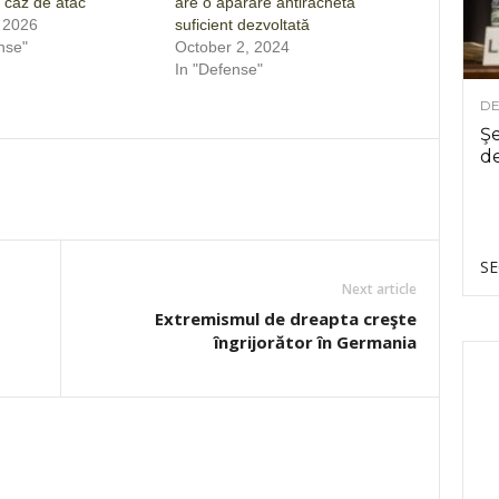
 caz de atac
are o apărare antirachetă
, 2026
suficient dezvoltată
nse"
October 2, 2024
In "Defense"
DE
Şe
de
SE
Next article
Extremismul de dreapta creşte
îngrijorător în Germania