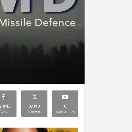
2,043
3,913
0
Fans
Followers
Subscribers