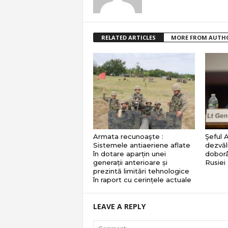
RELATED ARTICLES
MORE FROM AUTH
Armata recunoaşte :
Şeful 
Sistemele antiaeriene aflate
dezvăl
în dotare aparțin unei
doborâ
generații anterioare și
Rusiei
prezintă limitări tehnologice
în raport cu cerințele actuale
LEAVE A REPLY