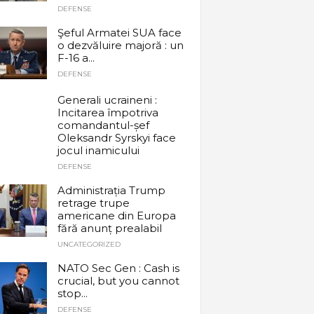
DEFENSE
Şeful Armatei SUA face
o dezvăluire majoră : un
F-16 a...
DEFENSE
Generali ucraineni :
Incitarea împotriva
comandantul-șef
Oleksandr Syrskyi face
jocul inamicului
DEFENSE
Administrația Trump
retrage trupe
americane din Europa
fără anunț prealabil
UNCATEGORIZED
NATO Sec Gen : Cash is
crucial, but you cannot
stop...
DEFENSE