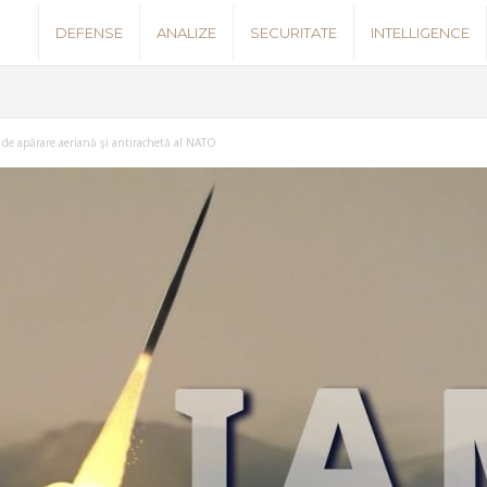
S
DEFENSE
ANALIZE
SECURITATE
INTELLIGENCE
e
c
de apărare aeriană şi antirachetă al NATO
u
r
i
t
y
N