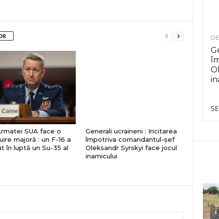
OR
DE
Ge
î
Ol
in
SE
Armatei SUA face o
Generali ucraineni : Incitarea
uire majoră : un F-16 a
împotriva comandantul-șef
t în luptă un Su-35 al
Oleksandr Syrskyi face jocul
inamicului