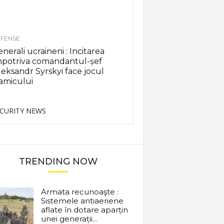
FENSE
nerali ucraineni : Incitarea
mpotriva comandantul-șef
eksandr Syrskyi face jocul
amicului
CURITY NEWS
TRENDING NOW
Armata recunoaşte :
Sistemele antiaeriene
aflate în dotare aparțin
unei generații...