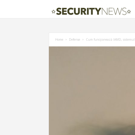
Home
Defense
Cum funcţionează IAMD, sistemul 