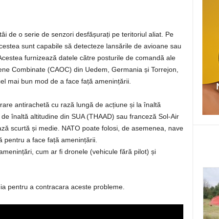
i de o serie de senzori desfășurați pe teritoriul aliat. Pe
 acestea sunt capabile să detecteze lansările de avioane sau
Acestea furnizează datele către posturile de comandă ale
riene Combinate (CAOC) din Uedem, Germania și Torrejon,
el mai bun mod de a face față amenințării.
are antirachetă cu rază lungă de acțiune și la înaltă
 de înaltă altitudine din SUA (THAAD) sau franceză Sol-Air
ză scurtă și medie. NATO poate folosi, de asemenea, nave
 pentru a face față amenințării.
 amenințări, cum ar fi dronele (vehicule fără pilot) și
ogia pentru a contracara aceste probleme.