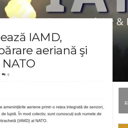
e
w
ează IAMD,
s
părare aeriană şi
al NATO
0
2
i de amenințările aeriene printr-o rețea integrată de senzori,
 de luptă. În mod colectiv, sunt cunoscuți sub numele de
ntirachetă (IAMD) al NATO.