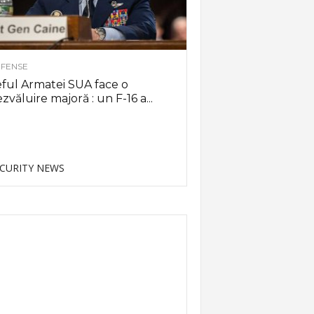
FENSE
ful Armatei SUA face o
zvăluire majoră : un F-16 a...
CURITY NEWS