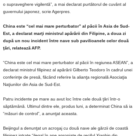
o supraveghere vigilentă”, a mai declarat purtătorul de cuvânt al
guvernului japonez, scrie Agerpres.
China este “cel mai mare perturbator” al păcii în Asia de Sud-
Est, a declarat marţi ministrul apărării din Filipine, a doua zi
după un nou incident între nave sub pavilioanele celor două
ţări, relatează AFP.
“China este cel mai mare perturbator al păcii în regiunea ASEAN”, a
declarat ministrul filipinez al apărării Gilberto Teodoro în cadrul unei
conferinţe de presă, făcând referire la alianţa regională Asociaţia
Naţiunilor din Asia de Sud-Est.
Patru incidente pe mare au avut loc între cele două ţări într-o
săptămână. Ultimul dintre ele, produs luni, a determinat China să ia
“măsuri de control”, a anunţat aceasta.
Beijingul a denunţat un acroşaj cu două nave ale gărzii de coastă
filipinez intrate “ilegal în ape apropiate de reciful Xianbin din