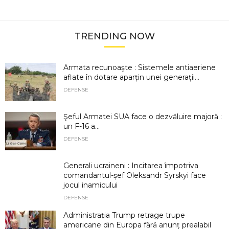
TRENDING NOW
Armata recunoaşte : Sistemele antiaeriene
aflate în dotare aparțin unei generații...
DEFENSE
Şeful Armatei SUA face o dezvăluire majoră :
un F-16 a...
DEFENSE
Generali ucraineni : Incitarea împotriva
comandantul-șef Oleksandr Syrskyi face
jocul inamicului
DEFENSE
Administrația Trump retrage trupe
americane din Europa fără anunț prealabil