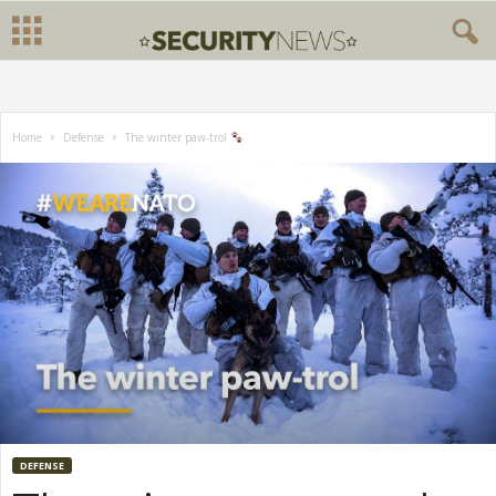
Home
Defense
The winter paw-trol
DEFENSE