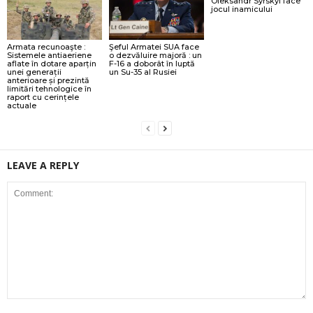
Oleksandr Syrskyi face
jocul inamicului
Armata recunoaşte :
Şeful Armatei SUA face
Sistemele antiaeriene
o dezvăluire majoră : un
aflate în dotare aparțin
F-16 a doborât în luptă
unei generații
un Su-35 al Rusiei
anterioare și prezintă
limitări tehnologice în
raport cu cerințele
actuale
LEAVE A REPLY