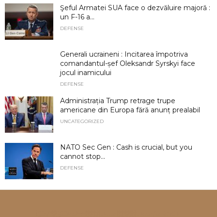
Şeful Armatei SUA face o dezvăluire majoră :
un F-16 a...
DEFENSE
Generali ucraineni : Incitarea împotriva
comandantul-șef Oleksandr Syrskyi face
jocul inamicului
DEFENSE
Administrația Trump retrage trupe
americane din Europa fără anunț prealabil
UNCATEGORIZED
NATO Sec Gen : Cash is crucial, but you
cannot stop...
DEFENSE