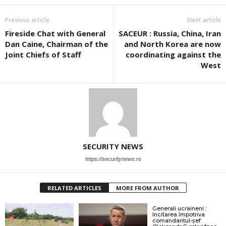
Previous article
Next article
Fireside Chat with General
SACEUR : Russia, China, Iran
Dan Caine, Chairman of the
and North Korea are now
Joint Chiefs of Staff
coordinating against the
West
SECURITY NEWS
https://securitynews.ro
RELATED ARTICLES
MORE FROM AUTHOR
Generali ucraineni :
Incitarea împotriva
comandantul-șef