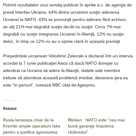
Potrivit rezultatelor unui sondaj publicat în aprilie a.c. de agenţia de
presă Interfax-Ukraina, 64% dintre ucraineni susţin aderarea
Ucrainei la NATO: 43% se pronunţă pentru aderare fără echivoc,
iar alţi 21% mai degrabă susţin decât nu susţin. Circa 7% mai
degrabă nu susţin integrarea Ucrainei în Alianţă, 12% nu susţin
deloc, în timp ce 12% nu au o opinie clară în aceasta privinţă.
Preşedintele ucrainean Volodimir Zelenski a declarat într-un interviu
acordat la 7 iunie publicaţiei Axios că dacă NATO doreşte cu
adevărat ca Ucraina să adere la Alianţă, statele sale membre
trebuie să abordeze această problemă imediat, deoarece ţara sa
este “în pericol”, notează RBC citat de Agerpres.
Related
Rusia lanseaza chiar de la
Blinken : NATO este “cea mai
Kremlin ample operatiuni fake
bună garanţie împotriva
pentru a justifica agresiunea
războiului”