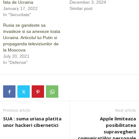
fata de Ucraina
December 3, 2024
January 17, 2022
Similar post
In "Securitate"
Rusia se gandeste sa
invadeze si sa anexeze toata
Ucraina. Articolul lui Putin si
propaganda televiziunilor de
la Moscova
July 20, 2021
In "Defense"
Previous article
Next article
SUA : suma uriasa platita
Apple limiteaza
unor hackeri cibernetici
posibilitatea
supravegherii
comunicatiilor personale