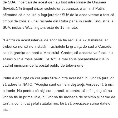
de SUA, încercări de acest gen au fost întreprinse de Uniunea
Sovietică în timpul crizei rachetelor cubaneze, a amintit Putin,
afirmând că o cauză a îngrijorărilor SUA de la acea vreme a fost că
timpul de zbor al unei rachete din Cuba până în centrul industrial al
SUA, inclusiv Washington, este de 15 minute.
“Pentru ca acest interval de zbor să fie redus la 7-10 minute, ar
trebui ca noi să ne instalăm rachetele la graniţa de sud a Canadei
sau la graniţa de nord a Mexicului. Credeţi că aceasta va fi sau nu
atunci o linie roşie pentru SUA?”, a mai spus preşedintele rus în
cadrul emisiunii de la postul public de televiziune.
Putin a adăugat că cel puţin 50% dintre ucraineni nu vor ca ţara lor
să adere la NATO. “Aceştia sunt oameni deştepţi. Vorbesc fără nici
o ironie. Nu pentru că alţii sunt proşti, ci pentru că ei înţeleg că nu
vor să fie în prima linie, nu vor să fie monedă de schimb şi carne de
tun”, a continuat şeful statului rus, fără să precizeze sursa datelor
citate.