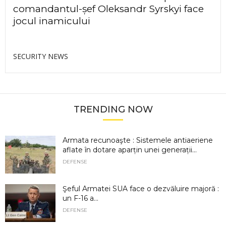
comandantul-șef Oleksandr Syrskyi face
jocul inamicului
SECURITY NEWS
TRENDING NOW
Armata recunoaşte : Sistemele antiaeriene
aflate în dotare aparțin unei generații...
DEFENSE
Şeful Armatei SUA face o dezvăluire majoră :
un F-16 a...
DEFENSE