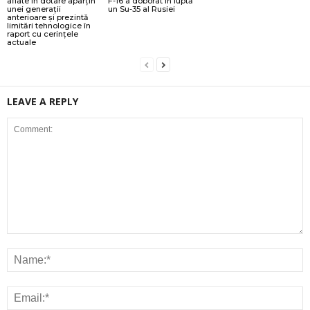
aflate în dotare aparțin
F-16 a doborât în luptă
unei generații
un Su-35 al Rusiei
anterioare și prezintă
limitări tehnologice în
raport cu cerințele
actuale
LEAVE A REPLY