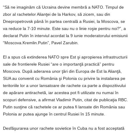
“Să ne imaginăm că Ucraina devine membră a NATO. Timpul de
zbor al rachetelor Alianţei de la Harkov, să zicem, sau din
Dnepropetrovsk până în partea centrală a Rusiei, la Moscova, se
va reduce la 7-10 minute. Este sau nu o linie roşie pentru noi?”, a
declarat Putin în interviul acordat la 9 iunie moderatorului emisiunii
“Moscova.Kremlin.Putin”, Pavel Zarubin.
El a spus că extinderea NATO spre Est şi apropierea infrastructurii
sale de frontierele Rusiei “are o importanţă practică” pentru
Moscova. După aderarea unor ţări din Europa de Est la Alianţă,
SUA au convenit cu România şi Polonia cu privire la instalarea pe
teritoriile lor a unor lansatoare de rachete ca parte a dispozitivului
de apărare antirachetă, iar acestea pot fi utilizate nu numai în
scopuri defensive, a afirmat Vladimir Putin, citat de publicaţia RBC.
Putin susţine că rachetele ce ar putea fi lansate din România sau
Polonia ar putea ajunge în centrul Rusiei în 15 minute.
Desfăşurarea unor rachete sovietice în Cuba nu a fost acceptată