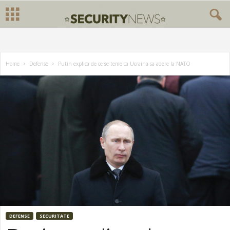
Home
Defense
Putin explica de ce se teme ca Ucraina sa adere la NATO
DEFENSE
SECURITATE