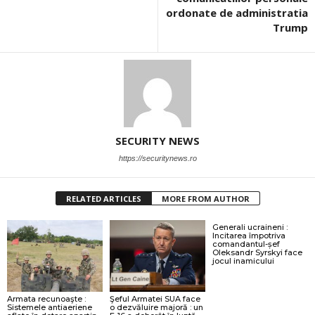
ordonate de administratia
Trump
SECURITY NEWS
https://securitynews.ro
RELATED ARTICLES
MORE FROM AUTHOR
Generali ucraineni :
Incitarea împotriva
comandantul-șef
Oleksandr Syrskyi face
jocul inamicului
Armata recunoaşte :
Şeful Armatei SUA face
Sistemele antiaeriene
o dezvăluire majoră : un