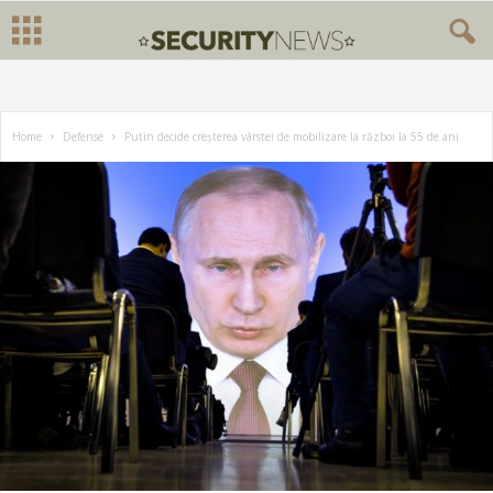
Home
Defense
Putin decide creșterea vârstei de mobilizare la război la 55 de ani