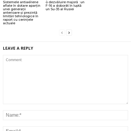
Sistemele antiaeriene
o dezvăluire majoră : un
aflate în dotare aparțin
F-16 a doborât în luptă
unei generații
un Su-35 al Rusiei
anterioare și prezintă
limitări tehnologice în
raport cu cerințele
actuale
LEAVE A REPLY