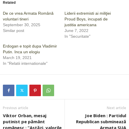
Related
De ce vrea Armata Română
Liderii extremisti ai miliţiei
voluntari tineri
Proud Boys, incupati de
September 30, 2025
justitia americana
Similar post
June 7, 2022
In "Securitate"
Erdogan e topit dupa Vladimir
Putin. Inca un elogiu
March 19, 2021
In "Relatii internationale"
Previous article
Next article
Viktor Orban, mesaj
Joe Biden : Partidul
putinist pe pământ
Republican subminează
românesc : “Astăzi, valorile
Armata SUA