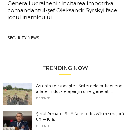
Generali ucraineni : Incitarea împotriva
comandantul-șef Oleksandr Syrskyi face
jocul inamicului
SECURITY NEWS
TRENDING NOW
Armata recunoaşte : Sistemele antiaeriene
aflate în dotare aparțin unei generații...
DEFENSE
Şeful Armatei SUA face o dezvăluire majoră :
un F-16 a...
DEFENSE