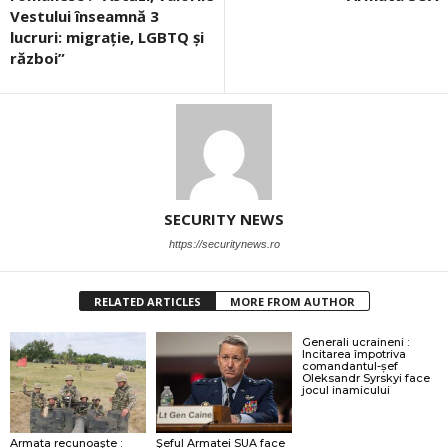
Vestului înseamnă 3
lucruri: migrație, LGBTQ și
război”
SECURITY NEWS
https://securitynews.ro
RELATED ARTICLES
MORE FROM AUTHOR
Generali ucraineni :
Incitarea împotriva
comandantul-șef
Oleksandr Syrskyi face
jocul inamicului
Armata recunoaşte :
Şeful Armatei SUA face