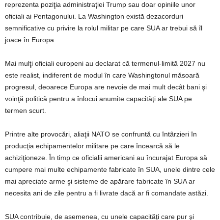
reprezenta poziţia administraţiei Trump sau doar opiniile unor
oficiali ai Pentagonului. La Washington există dezacorduri
semnificative cu privire la rolul militar pe care SUA ar trebui să îl
joace în Europa.
Mai mulţi oficiali europeni au declarat că termenul-limită 2027 nu
este realist, indiferent de modul în care Washingtonul măsoară
progresul, deoarece Europa are nevoie de mai mult decât bani şi
voinţă politică pentru a înlocui anumite capacităţi ale SUA pe
termen scurt.
Printre alte provocări, aliaţii NATO se confruntă cu întârzieri în
producţia echipamentelor militare pe care încearcă să le
achiziţioneze. În timp ce oficialii americani au încurajat Europa să
cumpere mai multe echipamente fabricate în SUA, unele dintre cele
mai apreciate arme şi sisteme de apărare fabricate în SUA ar
necesita ani de zile pentru a fi livrate dacă ar fi comandate astăzi.
SUA contribuie, de asemenea, cu unele capacităţi care pur şi