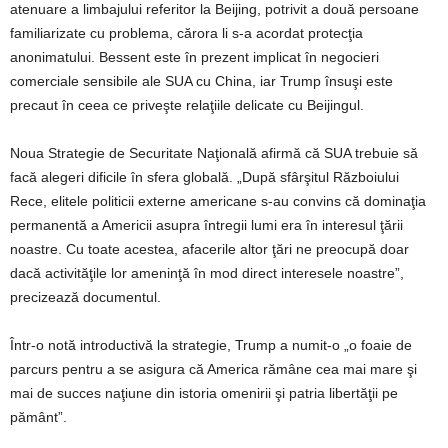
atenuare a limbajului referitor la Beijing, potrivit a două persoane
familiarizate cu problema, cărora li s-a acordat protecţia
anonimatului. Bessent este în prezent implicat în negocieri
comerciale sensibile ale SUA cu China, iar Trump însuşi este
precaut în ceea ce priveşte relaţiile delicate cu Beijingul.
Noua Strategie de Securitate Naţională afirmă că SUA trebuie să
facă alegeri dificile în sfera globală. „După sfârşitul Războiului
Rece, elitele politicii externe americane s-au convins că dominaţia
permanentă a Americii asupra întregii lumi era în interesul ţării
noastre. Cu toate acestea, afacerile altor ţări ne preocupă doar
dacă activităţile lor ameninţă în mod direct interesele noastre”,
precizează documentul.
Într-o notă introductivă la strategie, Trump a numit-o „o foaie de
parcurs pentru a se asigura că America rămâne cea mai mare şi
mai de succes naţiune din istoria omenirii şi patria libertăţii pe
pământ”.