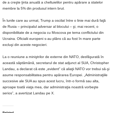
de a creşte ţinta anuală a cheltuielilor pentru apărare a statelor
membre la 5% din produsul intern brut.
În lunile care au urmat, Trump a oscilat între o linie mai dură faţă
de Rusia – principalul adversar al blocului – şi, mai recent, o
disponibilitate de a negocia cu Moscova pe tema conflictului din
Ucraina. Oficialii europeni s-au plâns că au fost în mare parte
excluşi din aceste negocieri.
La o reuniune a miniştrilor de externe din NATO, desfăşurată în
această săptămână, secretarul de stat adjunct al SUA, Christopher
Landau, a declarat că este „evident” că aliaţii NATO vor trebui să-şi
asume responsabilitatea pentru apărarea Europei. „Administraţiile
succesive ale SUA au spus acest lucru, într-o formă sau alta,
aproape toată viaţa mea, dar administraţia noastră vorbeşte
serios”, a avertizat Landau pe X.
Related