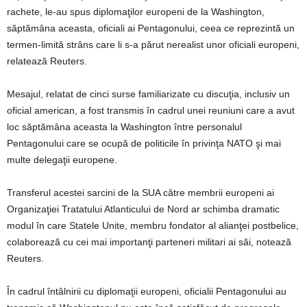
rachete, le-au spus diplomaţilor europeni de la Washington,
săptămâna aceasta, oficiali ai Pentagonului, ceea ce reprezintă un
termen-limită strâns care li s-a părut nerealist unor oficiali europeni,
relatează Reuters.
Mesajul, relatat de cinci surse familiarizate cu discuţia, inclusiv un
oficial american, a fost transmis în cadrul unei reuniuni care a avut
loc săptămâna aceasta la Washington între personalul
Pentagonului care se ocupă de politicile în privinţa NATO şi mai
multe delegaţii europene.
Transferul acestei sarcini de la SUA către membrii europeni ai
Organizaţiei Tratatului Atlanticului de Nord ar schimba dramatic
modul în care Statele Unite, membru fondator al alianţei postbelice,
colaborează cu cei mai importanţi parteneri militari ai săi, notează
Reuters.
În cadrul întâlnirii cu diplomaţii europeni, oficialii Pentagonului au