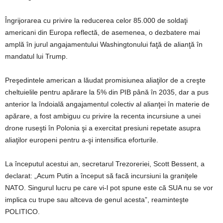
Îngrijorarea cu privire la reducerea celor 85.000 de soldaţi
americani din Europa reflectă, de asemenea, o dezbatere mai
amplă în jurul angajamentului Washingtonului faţă de alianţă în
mandatul lui Trump.
Preşedintele american a lăudat promisiunea aliaţilor de a creşte
cheltuielile pentru apărare la 5% din PIB până în 2035, dar a pus
anterior la îndoială angajamentul colectiv al alianţei în materie de
apărare, a fost ambiguu cu privire la recenta incursiune a unei
drone ruseşti în Polonia şi a exercitat presiuni repetate asupra
aliaţilor europeni pentru a-şi intensifica eforturile.
La începutul acestui an, secretarul Trezoreriei, Scott Bessent, a
declarat: „Acum Putin a început să facă incursiuni la graniţele
NATO. Singurul lucru pe care vi-l pot spune este că SUA nu se vor
implica cu trupe sau altceva de genul acesta”, reaminteşte
POLITICO.