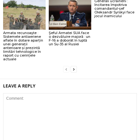
Generali ucraineni :
Incitarea împotriva
comandantul-șef
Oleksandr Syrskyi face
jocul inamicului
Armata recunoaşte :
Şeful Armatei SUA face
Sistemele antiaeriene
o dezvăluire majoră : un
aflate în dotare aparțin
F-16 a doborât în luptă
unei generații
un Su-35 al Rusiei
anterioare și prezintă
limitări tehnologice în
raport cu cerințele
actuale
LEAVE A REPLY