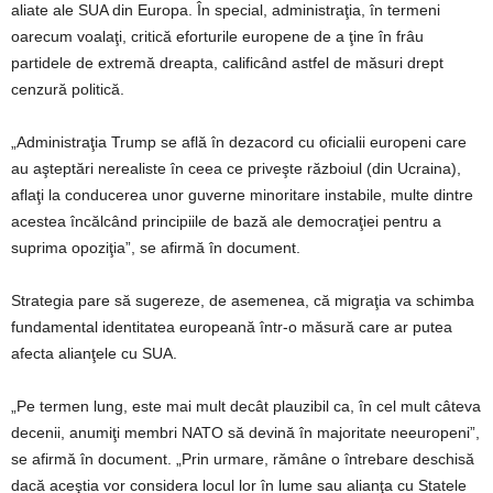
aliate ale SUA din Europa. În special, administraţia, în termeni
oarecum voalaţi, critică eforturile europene de a ţine în frâu
partidele de extremă dreapta, calificând astfel de măsuri drept
cenzură politică.
„Administraţia Trump se află în dezacord cu oficialii europeni care
au aşteptări nerealiste în ceea ce priveşte războiul (din Ucraina),
aflaţi la conducerea unor guverne minoritare instabile, multe dintre
acestea încălcând principiile de bază ale democraţiei pentru a
suprima opoziţia”, se afirmă în document.
Strategia pare să sugereze, de asemenea, că migraţia va schimba
fundamental identitatea europeană într-o măsură care ar putea
afecta alianţele cu SUA.
„Pe termen lung, este mai mult decât plauzibil ca, în cel mult câteva
decenii, anumiţi membri NATO să devină în majoritate neeuropeni”,
se afirmă în document. „Prin urmare, rămâne o întrebare deschisă
dacă aceştia vor considera locul lor în lume sau alianţa cu Statele