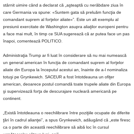
stârnit uimire când a declarat că „aşteaptă cu nerăbdare ziua în
care Germania va spune: «Suntem gata să preluăm funcţia de
comandant suprem al forţelor aliate»”. Este un alt exemplu al
presiunii exercitate de Washington asupra aliaţilor europeni pentru
a face mai mult, în timp ce SUA sugerează că ar putea face un pas
înapoi, comentează POLITICO.
Administraţia Trump ar fi luat în considerare să nu mai numească
un general american în funcţia de comandant suprem al forţelor
aliate din Europa la începutul acestui an, înainte de a-l nominaliza
totuşi pe Grynkewich. SACEUR a fost întotdeauna un ofiţer
american, deoarece postul comandă toate trupele aliate din Europa
şi supervizează forţa de descurajare nucleară americană pe
continent.
„Există întotdeauna o reechilibrare între poziţiile ocupate de diferite
ţări în cadrul alianţei”, a spus Grynkewich, adăugând că „este firesc
ca o parte din această reechilibrare să aibă loc în cursul