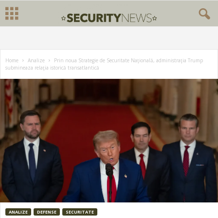
Home
Analize
Prin noua Strategie de Securitate Naţională, administraţia Trump
submineaza relaţia istorică transatlantică
ANALIZE
DEFENSE
SECURITATE