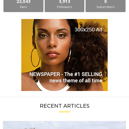
22,043
3,913
0
Fans
Followers
Subscribers
RECENT ARTICLES