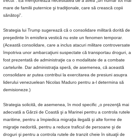
trecut”. Ea menţionează necesitatea de a avea „un număr tot mai
mare de familii puternice şi tradiţionale, care să crească copii
sănătoşi”.
Strategia lui Trump sugerează că o consolidare militară dorită de
preşedinte în emisfera vestică nu este un fenomen temporar.
(Această consolidare, care a inclus atacuri militare controversate
împotriva unor ambarcaţiuni suspectate că transportau droguri, a
fost prezentată de administraţie ca o modalitate de a combate
cartelurile. Dar administraţia speră, de asemenea, că această
consolidare ar putea contribui la exercitarea de presiuni asupra
liderului venezuelean Nicolas Maduro pentru a-l determina să
demisioneze.)
Strategia solicită, de asemenea, în mod specific „o prezenţă mai
adecvată a Gărzii de Coastă şi a Marinei pentru a controla rutele
maritime, pentru a împiedica migraţia ilegală şi alte forme de
migraţie nedorită, pentru a reduce traficul de persoane şi de
droguri şi pentru a controla rutele de tranzit cheie în situaţii de