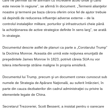
care ne permite să ne afirmăm cu încredere acolo unde şi când
este nevoie în regiune”, se afirmă în document. „Termenii alianţelor
noastre şi termenii pe baza cărora oferim orice fel de ajutor trebuie
să depindă de reducerea influenţei adverse externe – de la
controlul instalaţiilor militare, porturilor şi infrastructurii cheie până
la achiziţionarea de active strategice definite în sens larg”, se arată
în strategie.
Documentul descrie astfel de planuri ca parte a „Corolarului Trump”
la Doctrina Monroe. Aceasta din urmă este noţiunea enunţată de
preşedintele James Monroe în 1823, potrivit căreia SUA nu vor
tolera interferenţe străine maligne în propria emisferă.
Documentul lui Trump, precum şi un document conex cunoscut sub
numele de Strategia de Apărare Naţională, au suferit întârzieri, în
parte din cauza dezbaterilor din cadrul administraţiei cu privire la
elementele legate de China.
Secretarul Trezoreriei, Scott Bessent, a insistat pentru o oarecare