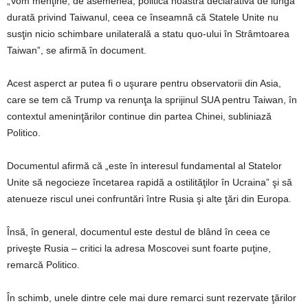
„Vom menţine, de asemenea, politica noastră declarativă de lungă
durată privind Taiwanul, ceea ce înseamnă că Statele Unite nu
susţin nicio schimbare unilaterală a statu quo-ului în Strâmtoarea
Taiwan”, se afirmă în document.
Acest asperct ar putea fi o uşurare pentru observatorii din Asia,
care se tem că Trump va renunţa la sprijinul SUA pentru Taiwan, în
contextul ameninţărilor continue din partea Chinei, subliniază
Politico.
Documentul afirmă că „este în interesul fundamental al Statelor
Unite să negocieze încetarea rapidă a ostilităţilor în Ucraina” şi să
atenueze riscul unei confruntări între Rusia şi alte ţări din Europa.
Însă, în general, documentul este destul de blând în ceea ce
priveşte Rusia – critici la adresa Moscovei sunt foarte puţine,
remarcă Politico.
În schimb, unele dintre cele mai dure remarci sunt rezervate ţărilor