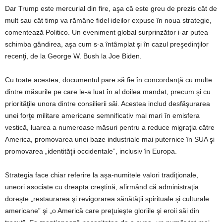
Dar Trump este mercurial din fire, aşa că este greu de prezis cât de
mult sau cât timp va rămâne fidel ideilor expuse în noua strategie,
comentează Politico. Un eveniment global surprinzător i-ar putea
schimba gândirea, aşa cum s-a întâmplat şi în cazul preşedinţilor
recenţi, de la George W. Bush la Joe Biden.
Cu toate acestea, documentul pare să fie în concordanţă cu multe
dintre măsurile pe care le-a luat în al doilea mandat, precum şi cu
priorităţile unora dintre consilierii săi. Acestea includ desfăşurarea
unei forţe militare americane semnificativ mai mari în emisfera
vestică, luarea a numeroase măsuri pentru a reduce migraţia către
America, promovarea unei baze industriale mai puternice în SUA şi
promovarea „identităţii occidentale”, inclusiv în Europa.
Strategia face chiar referire la aşa-numitele valori tradiţionale,
uneori asociate cu dreapta creştină, afirmând că administraţia
doreşte „restaurarea şi revigorarea sănătăţii spirituale şi culturale
americane” şi „o Americă care preţuieşte gloriile şi eroii săi din