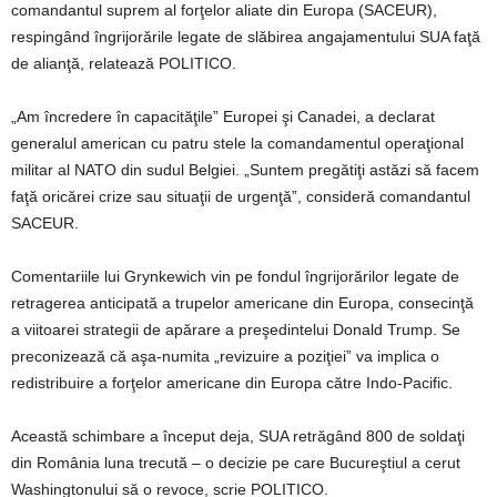
comandantul suprem al forţelor aliate din Europa (SACEUR),
respingând îngrijorările legate de slăbirea angajamentului SUA faţă
de alianţă, relatează POLITICO.
„Am încredere în capacităţile” Europei şi Canadei, a declarat
generalul american cu patru stele la comandamentul operaţional
militar al NATO din sudul Belgiei. „Suntem pregătiţi astăzi să facem
faţă oricărei crize sau situaţii de urgenţă”, consideră comandantul
SACEUR.
Comentariile lui Grynkewich vin pe fondul îngrijorărilor legate de
retragerea anticipată a trupelor americane din Europa, consecinţă
a viitoarei strategii de apărare a preşedintelui Donald Trump. Se
preconizează că aşa-numita „revizuire a poziţiei” va implica o
redistribuire a forţelor americane din Europa către Indo-Pacific.
Această schimbare a început deja, SUA retrăgând 800 de soldaţi
din România luna trecută – o decizie pe care Bucureştiul a cerut
Washingtonului să o revoce, scrie POLITICO.