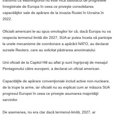
transmis că Washingtonul nu este încă satisfăcut de progresele
înregistrate de Europa în ceea ce priveşte consolidarea
capacităţilor sale de apărare de la invazia Rusiei în Ucraina în
2022.
Oficialii americani le-au spus omologilor lor că, dacă Europa nu va
respecta termenul limită din 2027, SUA ar putea înceta să participe
la unele mecanisme de coordonare a apărării NATO, au declarat
sursele Reuters, care au solicitat păstrarea anonimatului.
Unii oficiali de la Capitol Hill au aflat şi sunt îngrijoraţi de mesajul
Pentagonului către europeni, a declarat un oficial american.
Capacităţile de apărare convenţionale includ active non-nucleare,
de la trupe la arme, iar oficialii nu au explicat cum ar măsura SUA
progresul Europei în ceea ce priveşte asumarea majorităţii
sarcinilor.
De asemenea, nu era clar dacă termenul-limită, 2027, ar