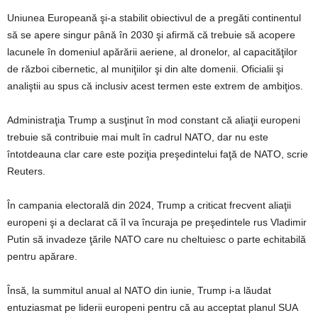
Uniunea Europeană şi-a stabilit obiectivul de a pregăti continentul
să se apere singur până în 2030 şi afirmă că trebuie să acopere
lacunele în domeniul apărării aeriene, al dronelor, al capacităţilor
de război cibernetic, al muniţiilor şi din alte domenii. Oficialii şi
analiştii au spus că inclusiv acest termen este extrem de ambiţios.
Administraţia Trump a susţinut în mod constant că aliaţii europeni
trebuie să contribuie mai mult în cadrul NATO, dar nu este
întotdeauna clar care este poziţia preşedintelui faţă de NATO, scrie
Reuters.
În campania electorală din 2024, Trump a criticat frecvent aliaţii
europeni şi a declarat că îl va încuraja pe preşedintele rus Vladimir
Putin să invadeze ţările NATO care nu cheltuiesc o parte echitabilă
pentru apărare.
Însă, la summitul anual al NATO din iunie, Trump i-a lăudat
entuziasmat pe liderii europeni pentru că au acceptat planul SUA