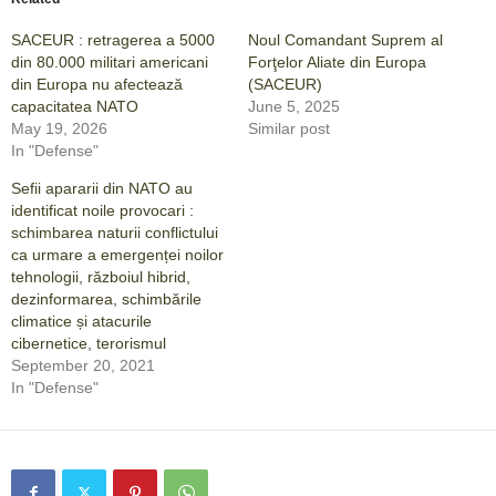
SACEUR : retragerea a 5000
Noul Comandant Suprem al
din 80.000 militari americani
Forţelor Aliate din Europa
din Europa nu afectează
(SACEUR)
capacitatea NATO
June 5, 2025
May 19, 2026
Similar post
In "Defense"
Sefii apararii din NATO au
identificat noile provocari :
schimbarea naturii conflictului
ca urmare a emergenței noilor
tehnologii, războiul hibrid,
dezinformarea, schimbările
climatice și atacurile
cibernetice, terorismul
September 20, 2021
In "Defense"