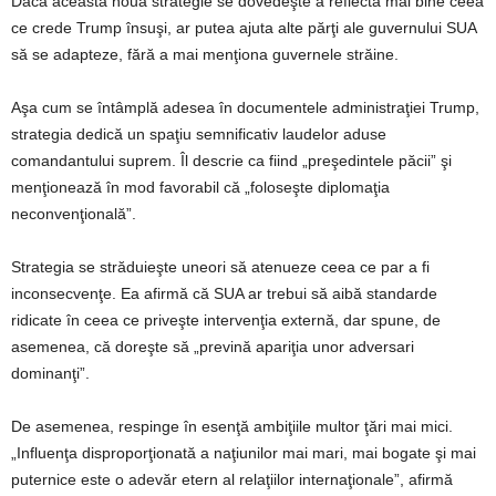
Dacă această nouă strategie se dovedeşte a reflecta mai bine ceea
ce crede Trump însuşi, ar putea ajuta alte părţi ale guvernului SUA
să se adapteze, fără a mai menţiona guvernele străine.
Aşa cum se întâmplă adesea în documentele administraţiei Trump,
strategia dedică un spaţiu semnificativ laudelor aduse
comandantului suprem. Îl descrie ca fiind „preşedintele păcii” şi
menţionează în mod favorabil că „foloseşte diplomaţia
neconvenţională”.
Strategia se străduieşte uneori să atenueze ceea ce par a fi
inconsecvenţe. Ea afirmă că SUA ar trebui să aibă standarde
ridicate în ceea ce priveşte intervenţia externă, dar spune, de
asemenea, că doreşte să „prevină apariţia unor adversari
dominanţi”.
De asemenea, respinge în esenţă ambiţiile multor ţări mai mici.
„Influenţa disproporţionată a naţiunilor mai mari, mai bogate şi mai
puternice este o adevăr etern al relaţiilor internaţionale”, afirmă