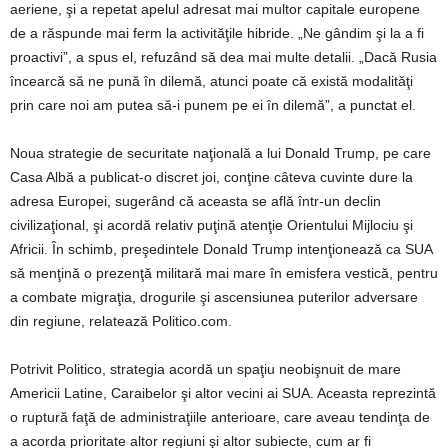
aeriene, şi a repetat apelul adresat mai multor capitale europene
de a răspunde mai ferm la activităţile hibride. „Ne gândim şi la a fi
proactivi”, a spus el, refuzând să dea mai multe detalii. „Dacă Rusia
încearcă să ne pună în dilemă, atunci poate că există modalităţi
prin care noi am putea să-i punem pe ei în dilemă”, a punctat el.
Noua strategie de securitate naţională a lui Donald Trump, pe care
Casa Albă a publicat-o discret joi, conţine câteva cuvinte dure la
adresa Europei, sugerând că aceasta se află într-un declin
civilizaţional, şi acordă relativ puţină atenţie Orientului Mijlociu şi
Africii. În schimb, preşedintele Donald Trump intenţionează ca SUA
să menţină o prezenţă militară mai mare în emisfera vestică, pentru
a combate migraţia, drogurile şi ascensiunea puterilor adversare
din regiune, relatează Politico.com.
Potrivit Politico, strategia acordă un spaţiu neobişnuit de mare
Americii Latine, Caraibelor şi altor vecini ai SUA. Aceasta reprezintă
o ruptură faţă de administraţiile anterioare, care aveau tendinţa de
a acorda prioritate altor regiuni şi altor subiecte, cum ar fi