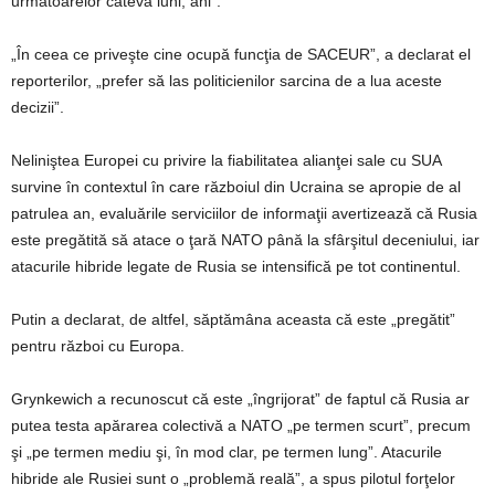
următoarelor câteva luni, ani”.
„În ceea ce priveşte cine ocupă funcţia de SACEUR”, a declarat el
reporterilor, „prefer să las politicienilor sarcina de a lua aceste
decizii”.
Neliniştea Europei cu privire la fiabilitatea alianţei sale cu SUA
survine în contextul în care războiul din Ucraina se apropie de al
patrulea an, evaluările serviciilor de informaţii avertizează că Rusia
este pregătită să atace o ţară NATO până la sfârşitul deceniului, iar
atacurile hibride legate de Rusia se intensifică pe tot continentul.
Putin a declarat, de altfel, săptămâna aceasta că este „pregătit”
pentru război cu Europa.
Grynkewich a recunoscut că este „îngrijorat” de faptul că Rusia ar
putea testa apărarea colectivă a NATO „pe termen scurt”, precum
şi „pe termen mediu şi, în mod clar, pe termen lung”. Atacurile
hibride ale Rusiei sunt o „problemă reală”, a spus pilotul forţelor