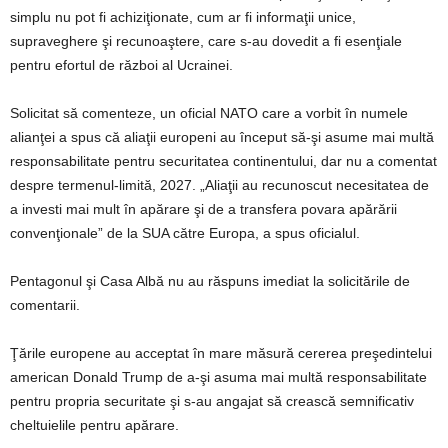
simplu nu pot fi achiziţionate, cum ar fi informaţii unice,
supraveghere şi recunoaştere, care s-au dovedit a fi esenţiale
pentru efortul de război al Ucrainei.
Solicitat să comenteze, un oficial NATO care a vorbit în numele
alianţei a spus că aliaţii europeni au început să-şi asume mai multă
responsabilitate pentru securitatea continentului, dar nu a comentat
despre termenul-limită, 2027. „Aliaţii au recunoscut necesitatea de
a investi mai mult în apărare şi de a transfera povara apărării
convenţionale” de la SUA către Europa, a spus oficialul.
Pentagonul şi Casa Albă nu au răspuns imediat la solicitările de
comentarii.
Ţările europene au acceptat în mare măsură cererea preşedintelui
american Donald Trump de a-şi asuma mai multă responsabilitate
pentru propria securitate şi s-au angajat să crească semnificativ
cheltuielile pentru apărare.