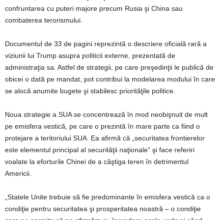
confruntarea cu puteri majore precum Rusia şi China sau
combaterea terorismului.
Documentul de 33 de pagini reprezintă o descriere oficială rară a
viziunii lui Trump asupra politicii externe, prezentată de
administraţia sa. Astfel de strategii, pe care preşedinţii le publică de
obicei o dată pe mandat, pot contribui la modelarea modului în care
se alocă anumite bugete şi stabilesc priorităţile politice.
Noua strategie a SUA se concentrează în mod neobişnuit de mult
pe emisfera vestică, pe care o prezintă în mare parte ca fiind o
protejare a teritoriului SUA. Ea afirmă că „securitatea frontierelor
este elementul principal al securităţii naţionale” şi face referiri
voalate la eforturile Chinei de a câştiga teren în detrimentul
Americii.
„Statele Unite trebuie să fie predominante în emisfera vestică ca o
condiţie pentru securitatea şi prosperitatea noastră – o condiţie