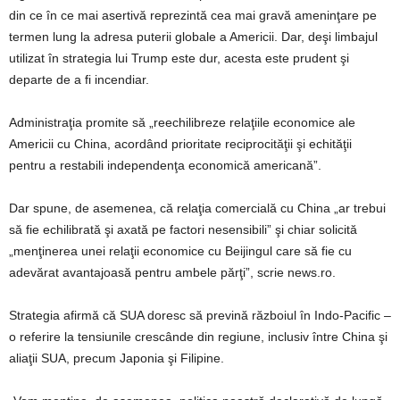
din ce în ce mai asertivă reprezintă cea mai gravă ameninţare pe
termen lung la adresa puterii globale a Americii. Dar, deşi limbajul
utilizat în strategia lui Trump este dur, acesta este prudent şi
departe de a fi incendiar.
Administraţia promite să „reechilibreze relaţiile economice ale
Americii cu China, acordând prioritate reciprocităţii şi echităţii
pentru a restabili independenţa economică americană”.
Dar spune, de asemenea, că relaţia comercială cu China „ar trebui
să fie echilibrată şi axată pe factori nesensibili” şi chiar solicită
„menţinerea unei relaţii economice cu Beijingul care să fie cu
adevărat avantajoasă pentru ambele părţi”, scrie news.ro.
Strategia afirmă că SUA doresc să prevină războiul în Indo-Pacific –
o referire la tensiunile crescânde din regiune, inclusiv între China şi
aliaţii SUA, precum Japonia şi Filipine.