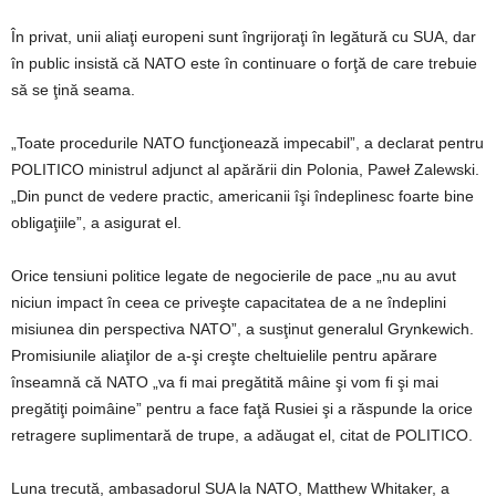
În privat, unii aliaţi europeni sunt îngrijoraţi în legătură cu SUA, dar
în public insistă că NATO este în continuare o forţă de care trebuie
să se ţină seama.
„Toate procedurile NATO funcţionează impecabil”, a declarat pentru
POLITICO ministrul adjunct al apărării din Polonia, Paweł Zalewski.
„Din punct de vedere practic, americanii îşi îndeplinesc foarte bine
obligaţiile”, a asigurat el.
Orice tensiuni politice legate de negocierile de pace „nu au avut
niciun impact în ceea ce priveşte capacitatea de a ne îndeplini
misiunea din perspectiva NATO”, a susţinut generalul Grynkewich.
Promisiunile aliaţilor de a-şi creşte cheltuielile pentru apărare
înseamnă că NATO „va fi mai pregătită mâine şi vom fi şi mai
pregătiţi poimâine” pentru a face faţă Rusiei şi a răspunde la orice
retragere suplimentară de trupe, a adăugat el, citat de POLITICO.
Luna trecută, ambasadorul SUA la NATO, Matthew Whitaker, a