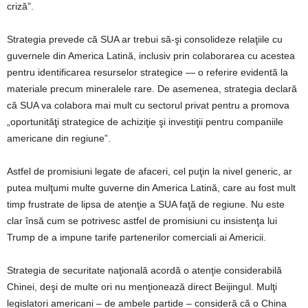
criză”.
Strategia prevede că SUA ar trebui să-şi consolideze relaţiile cu
guvernele din America Latină, inclusiv prin colaborarea cu acestea
pentru identificarea resurselor strategice — o referire evidentă la
materiale precum mineralele rare. De asemenea, strategia declară
că SUA va colabora mai mult cu sectorul privat pentru a promova
„oportunităţi strategice de achiziţie şi investiţii pentru companiile
americane din regiune”.
Astfel de promisiuni legate de afaceri, cel puţin la nivel generic, ar
putea mulţumi multe guverne din America Latină, care au fost mult
timp frustrate de lipsa de atenţie a SUA faţă de regiune. Nu este
clar însă cum se potrivesc astfel de promisiuni cu insistenţa lui
Trump de a impune tarife partenerilor comerciali ai Americii.
Strategia de securitate naţională acordă o atenţie considerabilă
Chinei, deşi de multe ori nu menţionează direct Beijingul. Mulţi
legislatori americani – de ambele partide – consideră că o China