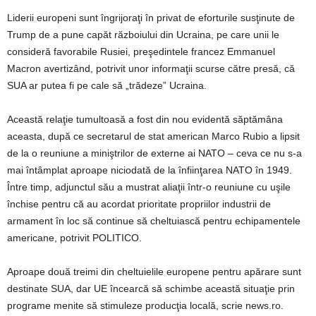
Liderii europeni sunt îngrijoraţi în privat de eforturile susţinute de
Trump de a pune capăt războiului din Ucraina, pe care unii le
consideră favorabile Rusiei, preşedintele francez Emmanuel
Macron avertizând, potrivit unor informaţii scurse către presă, că
SUA ar putea fi pe cale să „trădeze” Ucraina.
Această relaţie tumultoasă a fost din nou evidentă săptămâna
aceasta, după ce secretarul de stat american Marco Rubio a lipsit
de la o reuniune a miniştrilor de externe ai NATO – ceva ce nu s-a
mai întâmplat aproape niciodată de la înfiinţarea NATO în 1949.
Între timp, adjunctul său a mustrat aliaţii într-o reuniune cu uşile
închise pentru că au acordat prioritate propriilor industrii de
armament în loc să continue să cheltuiască pentru echipamentele
americane, potrivit POLITICO.
Aproape două treimi din cheltuielile europene pentru apărare sunt
destinate SUA, dar UE încearcă să schimbe această situaţie prin
programe menite să stimuleze producţia locală, scrie news.ro.