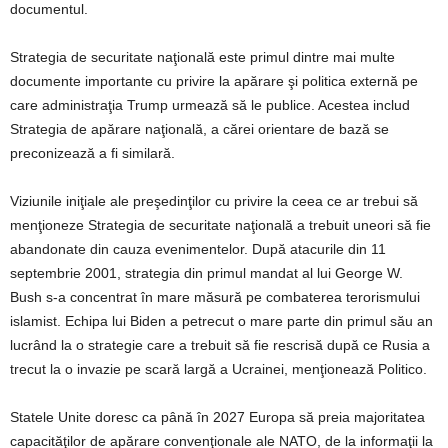
documentul.
Strategia de securitate naţională este primul dintre mai multe
documente importante cu privire la apărare şi politica externă pe
care administraţia Trump urmează să le publice. Acestea includ
Strategia de apărare naţională, a cărei orientare de bază se
preconizează a fi similară.
Viziunile iniţiale ale preşedinţilor cu privire la ceea ce ar trebui să
menţioneze Strategia de securitate naţională a trebuit uneori să fie
abandonate din cauza evenimentelor. După atacurile din 11
septembrie 2001, strategia din primul mandat al lui George W.
Bush s-a concentrat în mare măsură pe combaterea terorismului
islamist. Echipa lui Biden a petrecut o mare parte din primul său an
lucrând la o strategie care a trebuit să fie rescrisă după ce Rusia a
trecut la o invazie pe scară largă a Ucrainei, menţionează Politico.
Statele Unite doresc ca până în 2027 Europa să preia majoritatea
capacităţilor de apărare convenţionale ale NATO, de la informaţii la