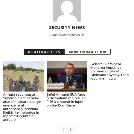
SECURITY NEWS
https://securitynews.ro
RELATED ARTICLES
MORE FROM AUTHOR
Generali ucraineni :
Incitarea împotriva
comandantul-șef
Oleksandr Syrskyi face
jocul inamicului
Armata recunoaşte :
Şeful Armatei SUA face
Sistemele antiaeriene
o dezvăluire majoră : un
aflate în dotare aparțin
F-16 a doborât în luptă
unei generații
un Su-35 al Rusiei
anterioare și prezintă
limitări tehnologice în
raport cu cerințele
actuale