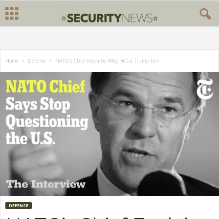
Home
Defense
NATO’s Chief Explains Why He’s a Trump Fan
DEFENSE