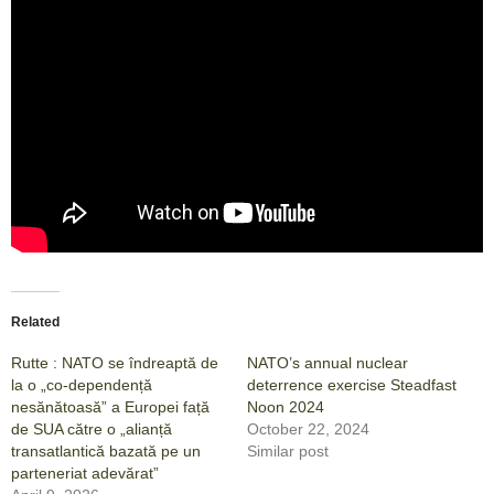
Related
Rutte : NATO se îndreaptă de
NATO’s annual nuclear
la o „co-dependență
deterrence exercise Steadfast
nesănătoasă” a Europei față
Noon 2024
de SUA către o „alianță
October 22, 2024
transatlantică bazată pe un
Similar post
parteneriat adevărat”