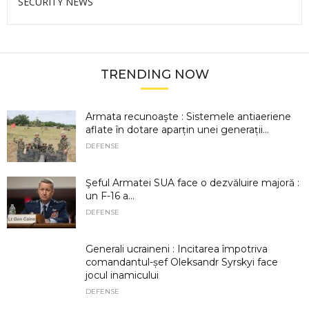
SECURITY NEWS
TRENDING NOW
Armata recunoaşte : Sistemele antiaeriene
aflate în dotare aparțin unei generații...
DEFENSE
Şeful Armatei SUA face o dezvăluire majoră :
un F-16 a...
DEFENSE
Generali ucraineni : Incitarea împotriva
comandantul-șef Oleksandr Syrskyi face
jocul inamicului
DEFENSE