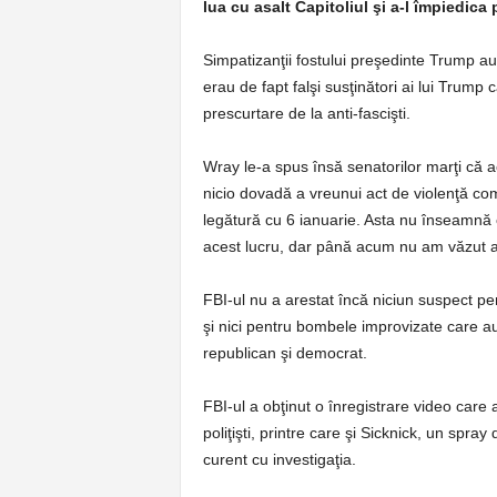
lua cu asalt Capitoliul şi a-l împiedic
Simpatizanţii fostului preşedinte Trump au 
erau de fapt falşi susţinători ai lui Trump
prescurtare de la anti-fascişti.
Wray le-a spus însă senatorilor marţi că a
nicio dovadă a vreunui act de violenţă com
legătură cu 6 ianuarie. Asta nu înseamnă
acest lucru, dar până acum nu am văzut ast
FBI-ul nu a arestat încă niciun suspect pent
şi nici pentru bombele improvizate care au 
republican şi democrat.
FBI-ul a obţinut o înregistrare video car
poliţişti, printre care şi Sicknick, un spray
curent cu investigaţia.