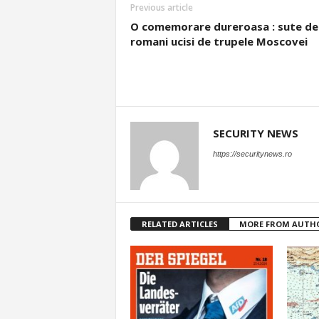
Previous article
O comemorare dureroasa : sute de
romani ucisi de trupele Moscovei
SECURITY NEWS
https://securitynews.ro
RELATED ARTICLES
MORE FROM AUTH