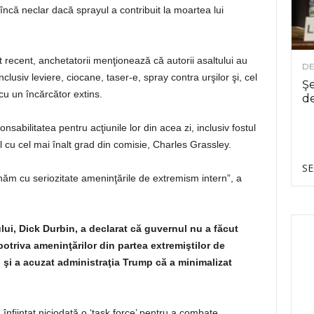
 încă neclar dacă sprayul a contribuit la moartea lui
 recent, anchetatorii menţionează că autorii asaltului au
DE
lusiv leviere, ciocane, taser-e, spray contra urşilor şi, cel
Şe
cu un încărcător extins.
de
nsabilitatea pentru acţiunile lor din acea zi, inclusiv fostul
l cu cel mai înalt grad din comisie, Charles Grassley.
SE
ăm cu seriozitate ameninţările de extremism intern”, a
lui, Dick Durbin, a declarat că guvernul nu a făcut
potriva ameninţărilor din partea extremiştilor de
, şi a acuzat administraţia Trump că a minimalizat
înfiinţat niciodată o ‘task force’ pentru a combate