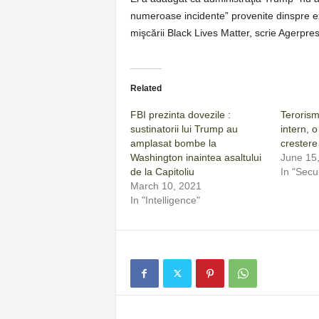
numeroase incidente” provenite dinspre ext
mişcării Black Lives Matter, scrie Agerpres
Related
FBI prezinta dovezile :
Terorism
sustinatorii lui Trump au
intern, 
amplasat bombe la
crestere
Washington inaintea asaltului
June 15
de la Capitoliu
In "Secur
March 10, 2021
In "Intelligence"