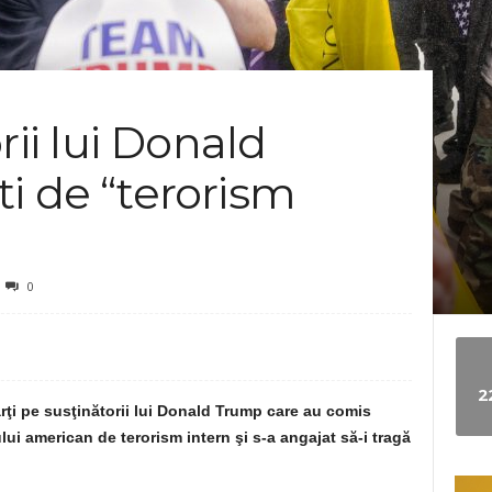
e
w
rii lui Donald
s
i de “terorism
0
2
rţi pe susţinătorii lui Donald Trump care au comis
lui american de terorism intern şi s-a angajat să-i tragă