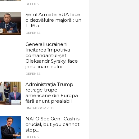
DEFENSE
Şeful Armatei SUA face
o dezvăluire majoră : un
F-16 a...
DEFENSE
Generali ucraineni :
Incitarea împotriva
comandantul-șef
Oleksandr Syrskyi face
jocul inamicului
DEFENSE
Administrația Trump
retrage trupe
americane din Europa
fără anunț prealabil
UNCATEGORIZED
NATO Sec Gen : Cash is
crucial, but you cannot
stop...
DEFENSE