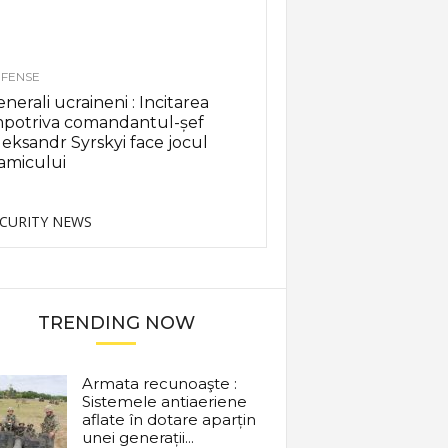
FENSE
nerali ucraineni : Incitarea
mpotriva comandantul-șef
eksandr Syrskyi face jocul
amicului
CURITY NEWS
TRENDING NOW
Armata recunoaşte :
Sistemele antiaeriene
aflate în dotare aparțin
unei generații...