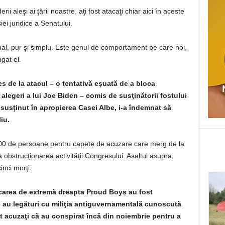
i aleşi ai ţării noastre, aţi fost atacaţi chiar aici în aceste
ei juridice a Senatului.
nal, pur şi simplu. Este genul de comportament pe care noi,
gat el.
s de la atacul – o tentativă eşuată de a bloca
n alegeri a lui Joe Biden – comis de susţinătorii fostului
 susţinut în apropierea Casei Albe, i-a îndemnat să
iu.
 300 de persoane pentru capete de acuzare care merg de la
a obstrucţionarea activităţii Congresului. Asaltul asupra
inci morţi.
carea de extremă dreapta Proud Boys au fost
are au legături cu miliţia antiguvernamentală cunoscută
 acuzaţi că au conspirat încă din noiembrie pentru a