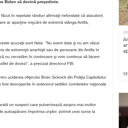
a pe Biden să devină preşedinte.
făcut în repetate rânduri afirmaţii nefondate că atacatorii
 care ar aparţine mişcării de extremă stânga Antifa,
DE
Ar
ceste acuzaţii sunt false. “Nu avem date şi nu am văzut
an
is de extremişti anarhişti sau de persoane din Antifa în
ap
 că nu cercetăm în continuare şi vom continua să facem
fel de dovezi”, a precizat directorul FBI.
SE
ru uciderea ofiţerului Brian Sicknick din Poliţia Capitoliului
fost descoperite în exteriorul sediilor comitetelor naţionale
e arată un suspect care pulverizează asupra mai multor
 de autoapărare împotriva urşilor, potrivit unei surse la