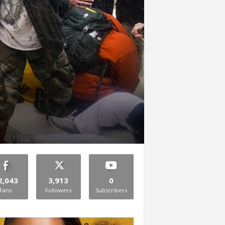
2,043
3,913
0
Fans
Followers
Subscribers