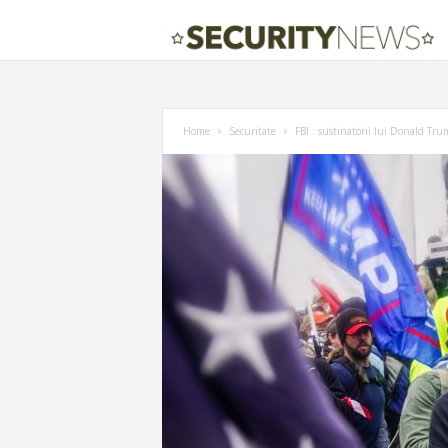
Home
Securitate
FBI : sustinatorii lui Donald Tru