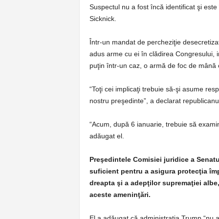
Suspectul nu a fost încă identificat şi este
Sicknick.
Într-un mandat de percheziţie desecretizat
adus arme cu ei în clădirea Congresului, inc
puţin într-un caz, o armă de foc de mână 
“Toţi cei implicaţi trebuie să-şi asume respo
nostru preşedinte”, a declarat republicanu
“Acum, după 6 ianuarie, trebuie să examin
adăugat el.
Preşedintele Comisiei juridice a Senatu
suficient pentru a asigura protecţia îm
dreapta şi a adepţilor supremaţiei albe
aceste ameninţări.
El a adăugat că administraţia Trump “nu a 