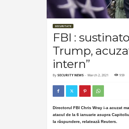
SECURITATE
FBI : sustinato
Trump, acuzat
intern”
By
SECURITY NEWS
-
March 2, 2021
959
Directorul FBI Chris Wray i-a acuzat ma
atacul de la 6 ianuarie asupra Capitoliu
la răspundere, relatează Reuters.