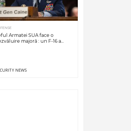
FENSE
ful Armatei SUA face o
zvăluire majoră : un F-16 a...
CURITY NEWS