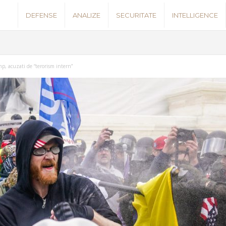
S
DEFENSE
ANALIZE
SECURITATE
INTELLIGENCE
e
c
mp, acuzati de “terorism intern”
u
r
i
t
y
N