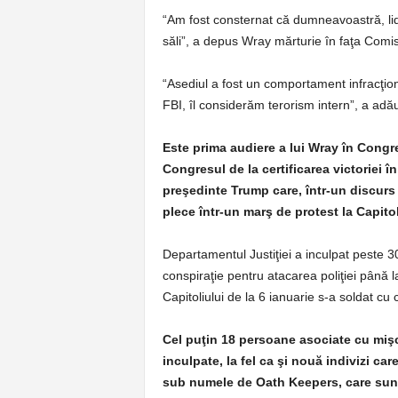
“Am fost consternat că dumneavoastră, lideri
săli”, a depus Wray mărturie în faţa Comisi
“Asediul a fost un comportament infracţio
FBI, îl considerăm terorism intern”, a adău
Este prima audiere a lui Wray în Congre
Congresul de la certificarea victoriei î
preşedinte Trump care, într-un discurs
plece într-un marş de protest la Capitol
Departamentul Justiţiei a inculpat peste
conspiraţie pentru atacarea poliţiei până l
Capitoliului de la 6 ianuarie s-a soldat cu c
Cel puţin 18 persoane asociate cu miş
inculpate, la fel ca şi nouă indivizi c
sub numele de Oath Keepers, care sunt