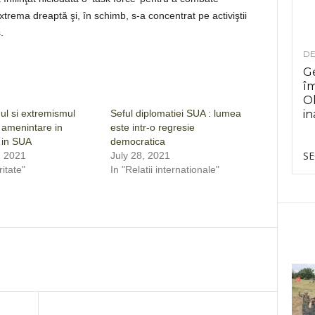
rema dreaptă şi, în schimb, s-a concentrat pe activiştii
.
DE
Ge
î
Ol
ul si extremismul
Seful diplomatiei SUA : lumea
in
o amenintare in
este intr-o regresie
 in SUA
democratica
SE
, 2021
July 28, 2021
itate"
In "Relatii internationale"