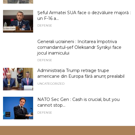
Şeful Armatei SUA face o dezvăluire majoră :
un F-16 a...
DEFENSE
Generali ucraineni : Incitarea împotriva
comandantul-șef Oleksandr Syrskyi face
jocul inamicului
DEFENSE
Administrația Trump retrage trupe
americane din Europa fără anunț prealabil
UNCATEGORIZED
NATO Sec Gen : Cash is crucial, but you
cannot stop...
DEFENSE