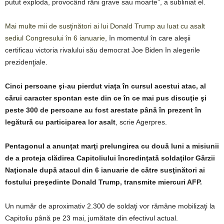
putut exploda, provocând răni grave sau moarte”, a subliniat el.
Mai multe mii de susţinători ai lui Donald Trump au luat cu asalt
sediul Congresului în 6 ianuarie
, în momentul în care aleşii
certificau victoria rivalului său democrat Joe Biden în alegerile
prezidenţiale.
Cinci persoane şi-au pierdut viaţa în cursul acestui atac, al
cărui caracter spontan este din ce în ce mai pus discuţie şi
peste 300 de persoane au fost arestate până în prezent în
legătură cu participarea lor asalt
, scrie Agerpres.
Pentagonul a anunţat marţi prelungirea cu două luni a misiunii
de a proteja clădirea Capitoliului încredinţată soldaţilor Gărzii
Naţionale după atacul din 6 ianuarie de către susţinători ai
fostului preşedinte Donald Trump, transmite miercuri AFP.
Un număr de aproximativ 2.300 de soldaţi vor rămâne mobilizaţi la
Capitoliu până pe 23 mai, jumătate din efectivul actual.