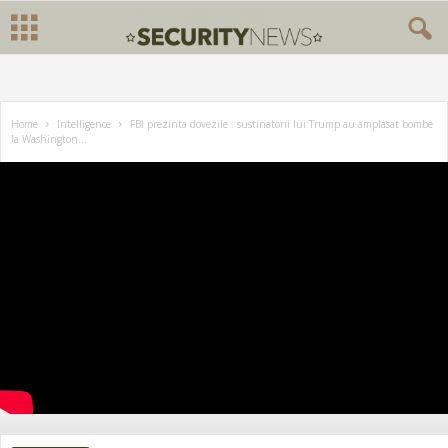
Home
Intelligence
FBI prezinta dovezile : sustinatorii lui Trump au amplasat bombe
la Washington...