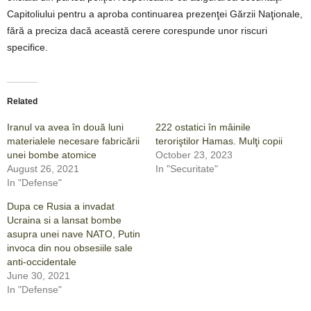
Capitoliului pentru a aproba continuarea prezenţei Gărzii Naţionale,
fără a preciza dacă această cerere corespunde unor riscuri
specifice.
Related
Iranul va avea în două luni
222 ostatici în mâinile
materialele necesare fabricării
teroriştilor Hamas. Mulţi copii
unei bombe atomice
October 23, 2023
August 26, 2021
In "Securitate"
In "Defense"
Dupa ce Rusia a invadat
Ucraina si a lansat bombe
asupra unei nave NATO, Putin
invoca din nou obsesiile sale
anti-occidentale
June 30, 2021
In "Defense"