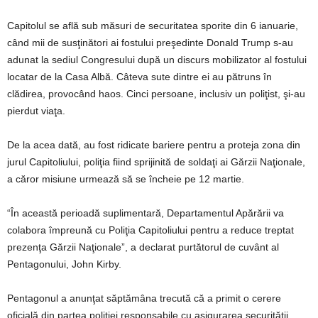
Capitolul se află sub măsuri de securitatea sporite din 6 ianuarie,
când mii de susţinători ai fostului preşedinte Donald Trump s-au
adunat la sediul Congresului după un discurs mobilizator al fostului
locatar de la Casa Albă. Câteva sute dintre ei au pătruns în
clădirea, provocând haos. Cinci persoane, inclusiv un poliţist, şi-au
pierdut viaţa.
De la acea dată, au fost ridicate bariere pentru a proteja zona din
jurul Capitoliului, poliţia fiind sprijinită de soldaţi ai Gărzii Naţionale,
a căror misiune urmează să se încheie pe 12 martie.
“În această perioadă suplimentară, Departamentul Apărării va
colabora împreună cu Poliţia Capitoliului pentru a reduce treptat
prezenţa Gărzii Naţionale”, a declarat purtătorul de cuvânt al
Pentagonului, John Kirby.
Pentagonul a anunţat săptămâna trecută că a primit o cerere
oficială din partea poliţiei responsabile cu asigurarea securităţii