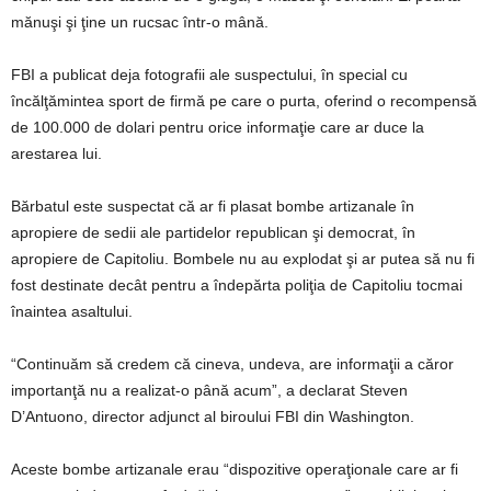
mănuşi şi ţine un rucsac într-o mână.
FBI a publicat deja fotografii ale suspectului, în special cu
încălţămintea sport de firmă pe care o purta, oferind o recompensă
de 100.000 de dolari pentru orice informaţie care ar duce la
arestarea lui.
Bărbatul este suspectat că ar fi plasat bombe artizanale în
apropiere de sedii ale partidelor republican şi democrat, în
apropiere de Capitoliu. Bombele nu au explodat şi ar putea să nu fi
fost destinate decât pentru a îndepărta poliţia de Capitoliu tocmai
înaintea asaltului.
“Continuăm să credem că cineva, undeva, are informaţii a căror
importanţă nu a realizat-o până acum”, a declarat Steven
D’Antuono, director adjunct al biroului FBI din Washington.
Aceste bombe artizanale erau “dispozitive operaţionale care ar fi