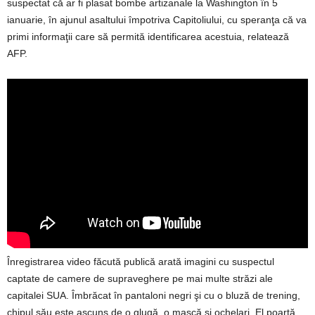
suspectat că ar fi plasat bombe artizanale la Washington în 5
ianuarie, în ajunul asaltului împotriva Capitoliului, cu speranţa că va
primi informaţii care să permită identificarea acestuia, relatează
AFP.
Înregistrarea video făcută publică arată imagini cu suspectul
captate de camere de supraveghere pe mai multe străzi ale
capitalei SUA. Îmbrăcat în pantaloni negri şi cu o bluză de trening,
chipul său este ascuns de o glugă, o mască şi ochelari. El poartă