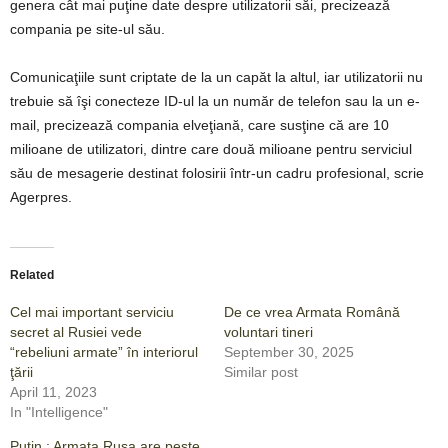
genera cât mai puţine date despre utilizatorii săi, precizează
compania pe site-ul său.
Comunicaţiile sunt criptate de la un capăt la altul, iar utilizatorii nu
trebuie să îşi conecteze ID-ul la un număr de telefon sau la un e-
mail, precizează compania elveţiană, care susţine că are 10
milioane de utilizatori, dintre care două milioane pentru serviciul
său de mesagerie destinat folosirii într-un cadru profesional, scrie
Agerpres.
Related
Cel mai important serviciu
De ce vrea Armata Română
secret al Rusiei vede
voluntari tineri
“rebeliuni armate” în interiorul
September 30, 2025
ţării
Similar post
April 11, 2023
In "Intelligence"
Putin : Armata Rusa are peste