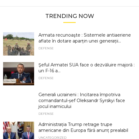
TRENDING NOW
Armata recunoaşte : Sistemele antiaeriene
aflate în dotare aparțin unei generații...
DEFENSE
Şeful Armatei SUA face o dezvăluire majoră :
un F-16 a...
DEFENSE
Generali ucraineni : Incitarea împotriva
comandantul-șef Oleksandr Syrskyi face
jocul inamicului
DEFENSE
Administrația Trump retrage trupe
americane din Europa fără anunț prealabil
UNCATEGORIZED