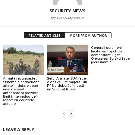
SECURITY NEWS
https://securitynews.ro
RELATED ARTICLES
MORE FROM AUTHOR
Generali ucraineni :
Incitarea împotriva
comandantul-șef
Oleksandr Syrskyi face
jocul inamicului
Armata recunoaşte :
Şeful Armatei SUA face
Sistemele antiaeriene
o dezvăluire majoră : un
aflate în dotare aparțin
F-16 a doborât în luptă
unei generații
un Su-35 al Rusiei
anterioare și prezintă
limitări tehnologice în
raport cu cerințele
actuale
LEAVE A REPLY