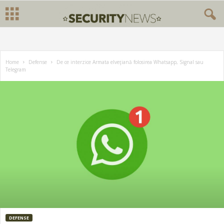
Home
Defense
De ce interzice Armata elveţiană folosirea Whatsapp, Signal sau
Telegram
DEFENSE