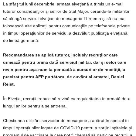
La sfârşitul lunii decembrie, armata elveţiană a trimis un e-mail
tuturor comandanţilor şi şefilor de Stat Major, cerându-le militarilor
să aleagă serviciul elveţian de mesagerie Threema şi să nu mai
folosească alte aplicaţii pentru comunicaţiile pe telefoanele private
în timpul operaţiunilor de serviciu, a dezvăluit publicaţia elveţiană
de limbă germană.
Recomandarea se aplică tuturor, inclusiv recruţilor care
urmează pentru prima dată serviciul militar, dar şi celor care
revin pentru aşa-numita perioadă a cursurilor de repetiţii, a
precizat pentru AFP purtătorul de cuvânt al armatei, Daniel
Reist.
În Elveţia, recruţii trebuie să revină cu regularitatea în armată de-a
lungul anilor pentru a se antrena.
Chestiunea utilizării serviciilor de mesagerie a apărut în special în
timpul operaţiunilor legate de COVID-19 pentru a sprijini spitalele şi
programul de vaccinare la care pot fi chemaţi să participe recruţii, a