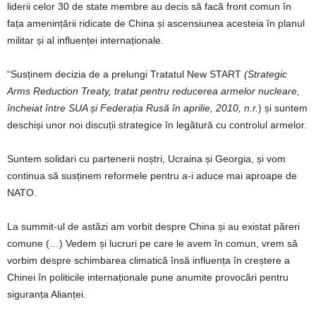
liderii celor 30 de state membre au decis să facă front comun în
fața amenințării ridicate de China și ascensiunea acesteia în planul
militar și al influenței internaționale.
“Susținem decizia de a prelungi Tratatul New START
(Strategic
Arms Reduction Treaty, tratat pentru reducerea armelor nucleare,
încheiat între SUA și Federația Rusă în aprilie, 2010, n.r.
) și suntem
deschiși unor noi discuții strategice în legătură cu controlul armelor.
Suntem solidari cu partenerii noștri, Ucraina și Georgia, și vom
continua să susținem reformele pentru a-i aduce mai aproape de
NATO.
La summit-ul de astăzi am vorbit despre China și au existat păreri
comune (…) Vedem și lucruri pe care le avem în comun, vrem să
vorbim despre schimbarea climatică însă influența în creștere a
Chinei în politicile internaționale pune anumite provocări pentru
siguranța Alianței.