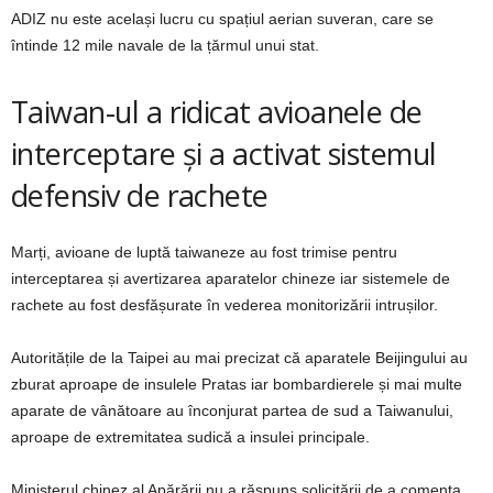
ADIZ nu este același lucru cu spațiul aerian suveran, care se
întinde 12 mile navale de la țărmul unui stat.
Taiwan-ul a ridicat avioanele de
interceptare și a activat sistemul
defensiv de rachete
Marți, avioane de luptă taiwaneze au fost trimise pentru
interceptarea și avertizarea aparatelor chineze iar sistemele de
rachete au fost desfășurate în vederea monitorizării intrușilor.
Autoritățile de la Taipei au mai precizat că aparatele Beijingului au
zburat aproape de insulele Pratas iar bombardierele și mai multe
aparate de vânătoare au înconjurat partea de sud a Taiwanului,
aproape de extremitatea sudică a insulei principale.
Ministerul chinez al Apărării nu a răspuns solicitării de a comenta