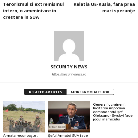
Terorismul si extremismul
Relatia UE-Rusia, fara prea
intern, o amenintare in
mari speranţe
crestere in SUA
SECURITY NEWS
https://securitynews.ro
RELATED ARTICLES
MORE FROM AUTHOR
Generali ucraineni :
Incitarea împotriva
comandantul-șef
Oleksandr Syrskyi face
jocul inamicului
Armata recunoaşte :
Şeful Armatei SUA face