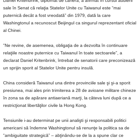
Daniel Kritenbrink, diplomat de carieră, a afirmat în cursul audierii
sale în Senat că relaţia Statelor Unite cu Taiwanul este “mai
puternică decât a fost vreodată” din 1979, dată la care
Washingtonul a recunoscut Beijingul ca singurul reprezentant oficial
al Chinei.
“Ne revine, de asemenea, obligaţia de a dezvolta în continuare
relaţiile noastre puternice cu Taiwanul în toate sectoarele”, a
declarat Daniel Kritenbrink, întrebat de senatorii care preconizează
un sprijin sporit al Statelor Unite pentru insulă.
China consideră Taiwanul una dintre provinciile sale şi şi-a sporit
presiunea, mai ales prin trimiterea a 28 de avioane militare chineze
în zona sa de apărare antiaeriană marţi, la câteva luni după ce a
restricţionat libertăţilor civile la Hong Kong.
Tensiunile i-au determinat pe unii analişti şi responsabili politici
americani să îndemne Washingtonul să renunţe la politica sa de
“ambiguitate strategică” – abţinându-se de la a spune clar ce