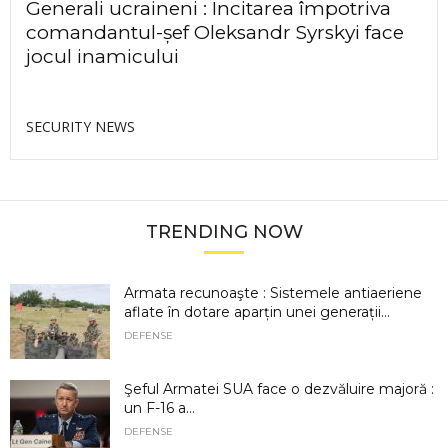
Generali ucraineni : Incitarea împotriva
comandantul-șef Oleksandr Syrskyi face
jocul inamicului
SECURITY NEWS
TRENDING NOW
Armata recunoaşte : Sistemele antiaeriene
aflate în dotare aparțin unei generații...
DEFENSE
Şeful Armatei SUA face o dezvăluire majoră :
un F-16 a...
DEFENSE