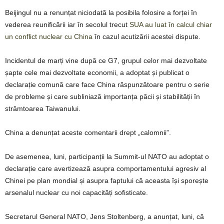
Beijingul nu a renunțat niciodată la posibila folosire a forței în
vederea reunificării iar în secolul trecut
SUA au luat în calcul chiar
un conflict nuclear cu China
în cazul acutizării acestei dispute.
Incidentul de marți vine după ce G7, grupul celor mai dezvoltate
șapte cele mai dezvoltate economii, a adoptat și publicat o
declarație comună care face China răspunzătoare pentru o serie
de probleme și care subliniază importanța păcii și stabilității în
strâmtoarea Taiwanului.
China a denunțat aceste comentarii drept „calomnii”.
De asemenea, luni, participanții la Summit-ul NATO au adoptat o
declarație care avertizează asupra comportamentului agresiv al
Chinei pe plan mondial și asupra faptului că aceasta își sporește
arsenalul nuclear cu noi capacități sofisticate.
Secretarul General NATO, Jens Stoltenberg, a anunțat, luni, că