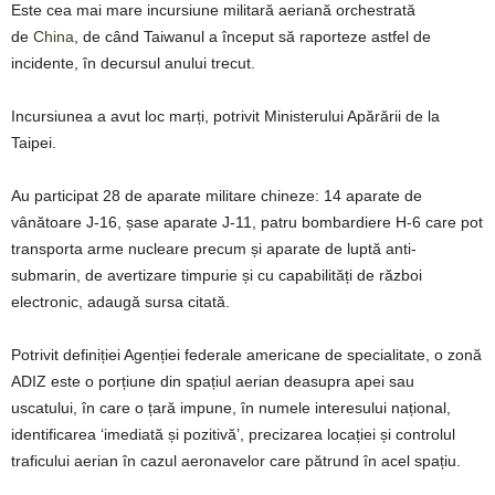
Este cea mai mare incursiune militară aeriană orchestrată
de
China
, de când Taiwanul a început să raporteze astfel de
incidente, în decursul anului trecut.
Incursiunea a avut loc marți, potrivit Ministerului Apărării de la
Taipei.
Au participat 28 de aparate militare chineze: 14 aparate de
vânătoare J-16, șase aparate J-11, patru bombardiere H-6 care pot
transporta arme nucleare precum și aparate de luptă anti-
submarin, de avertizare timpurie și cu capabilități de război
electronic, adaugă sursa citată.
Potrivit definiției Agenției federale americane de specialitate, o zonă
ADIZ este o porțiune din spațiul aerian deasupra apei sau
uscatului, în care o țară impune, în numele interesului național,
identificarea ‘imediată și pozitivă’, precizarea locației și controlul
traficului aerian în cazul aeronavelor care pătrund în acel spațiu.