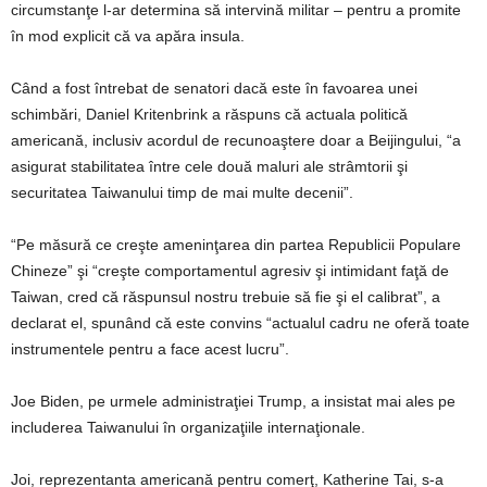
circumstanţe l-ar determina să intervină militar – pentru a promite
în mod explicit că va apăra insula.
Când a fost întrebat de senatori dacă este în favoarea unei
schimbări, Daniel Kritenbrink a răspuns că actuala politică
americană, inclusiv acordul de recunoaştere doar a Beijingului, “a
asigurat stabilitatea între cele două maluri ale strâmtorii şi
securitatea Taiwanului timp de mai multe decenii”.
“Pe măsură ce creşte ameninţarea din partea Republicii Populare
Chineze” şi “creşte comportamentul agresiv şi intimidant faţă de
Taiwan, cred că răspunsul nostru trebuie să fie şi el calibrat”, a
declarat el, spunând că este convins “actualul cadru ne oferă toate
instrumentele pentru a face acest lucru”.
Joe Biden, pe urmele administraţiei Trump, a insistat mai ales pe
includerea Taiwanului în organizaţiile internaţionale.
Joi, reprezentanta americană pentru comerţ, Katherine Tai, s-a