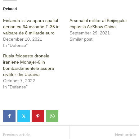
Related
Finlanda isi va apara spatiul
Arsenalul militar al Beijingului
aerian cu 64 avioane F-35 in
expus la AirShow China
valoare de 8 miliarde euro
September 29, 2021
December 10, 2021
Similar post
In "Defense"
Rusia foloseste dronele
iraniene Mohajer-6 in
bombardamentele asupra
civililor din Ucraina
October 7, 2022
In "Defense"
Previous article
Next article