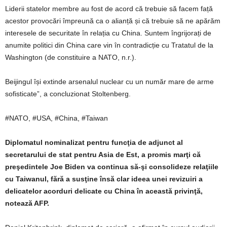
Liderii statelor membre au fost de acord că trebuie să facem față
acestor provocări împreună ca o alianță și că trebuie să ne apărăm
interesele de securitate în relația cu China. Suntem îngrijorați de
anumite politici din China care vin în contradicție cu Tratatul de la
Washington (de constituire a NATO, n.r.).
Beijingul își extinde arsenalul nuclear cu un număr mare de arme
sofisticate”, a concluzionat Stoltenberg.
#NATO, #USA, #China, #Taiwan
Diplomatul nominalizat pentru funcţia de adjunct al
secretarului de stat pentru Asia de Est, a promis marţi că
preşedintele Joe Biden va continua să-şi consolideze relaţiile
cu Taiwanul, fără a susţine însă clar ideea unei revizuiri a
delicatelor acorduri delicate cu China în această privinţă,
notează AFP.