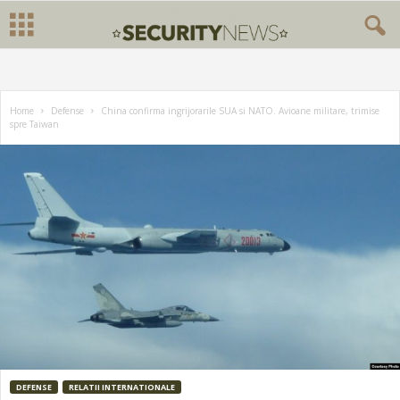
Home
Defense
China confirma ingrijorarile SUA si NATO. Avioane militare, trimise
spre Taiwan
DEFENSE
RELATII INTERNATIONALE