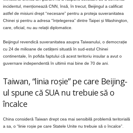
incidentul, menționează CNN, însă, în trecut, Beijingul a calificat
astfel de misiuni drept “necesare” pentru a proteja suveranitatea
Chinei și pentru a adresa “înțelegerea” dintre Taipei și Washington,
care, oficial, nu au relații diplomatice.
Beijingul revendică suveranitatea asupra Taiwanului, o democrație
cu 24 de milioane de cetățeni situată în sud-estul Chinei
continentale, în pofida faptului că acest teritoriu insular a avut o
guvernare independentă în ultimii mai bine de 70 de ani.
Taiwan, “linia roșie” pe care Beijing-
ul spune că SUA nu trebuie să o
încalce
China consideră Taiwan drept cea mai sensibilă problemă teritorială
a sa, o “linie roșie pe care Statele Unite nu trebuie să o încalce”.