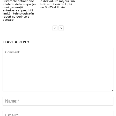
Sistemele antiaeriene
o dezvăluire majoră : un
aflate în dotare aparțin
F-16 a doborât în luptă
unei generații
un Su-35 al Rusiei
anterioare și prezintă
limitări tehnologice în
raport cu cerințele
actuale
LEAVE A REPLY