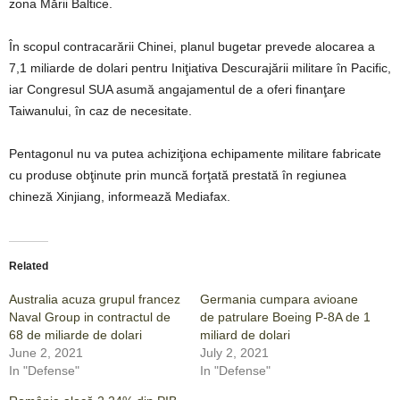
zona Mării Baltice.
În scopul contracarării Chinei, planul bugetar prevede alocarea a
7,1 miliarde de dolari pentru Iniţiativa Descurajării militare în Pacific,
iar Congresul SUA asumă angajamentul de a oferi finanţare
Taiwanului, în caz de necesitate.
Pentagonul nu va putea achiziţiona echipamente militare fabricate
cu produse obţinute prin muncă forţată prestată în regiunea
chineză Xinjiang, informează Mediafax.
Related
Australia acuza grupul francez
Germania cumpara avioane
Naval Group in contractul de
de patrulare Boeing P-8A de 1
68 de miliarde de dolari
miliard de dolari
June 2, 2021
July 2, 2021
In "Defense"
In "Defense"