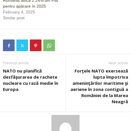
România alocă 2,24% din PIB
pentru apărare în 2025
February 4, 2025
Similar post
Previous article
Next article
NATO nu planifică
Forţele NATO exersează
desfăşurarea de rachete
lupta împotriva
nucleare cu rază medie în
ameninţărilor maritime şi
Europa
aeriene în zona contiguă a
României de la Marea
Neagră