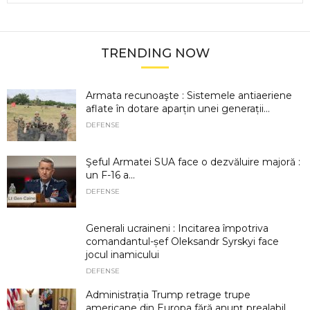
TRENDING NOW
Armata recunoaşte : Sistemele antiaeriene
aflate în dotare aparțin unei generații...
DEFENSE
Şeful Armatei SUA face o dezvăluire majoră :
un F-16 a...
DEFENSE
Generali ucraineni : Incitarea împotriva
comandantul-șef Oleksandr Syrskyi face
jocul inamicului
DEFENSE
Administrația Trump retrage trupe
americane din Europa fără anunț prealabil