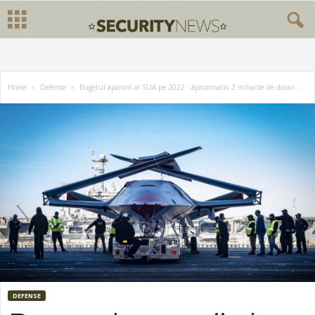
Home
Defense
Bugetul apararii al SUA pe 2022 : aproximativ 2 miliarde de dolari...
DEFENSE