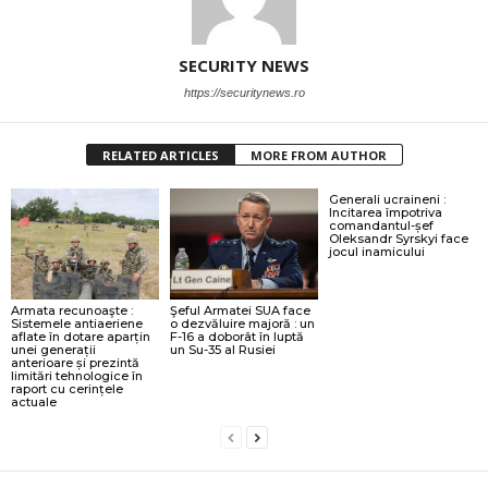
SECURITY NEWS
https://securitynews.ro
RELATED ARTICLES
MORE FROM AUTHOR
Generali ucraineni :
Incitarea împotriva
comandantul-șef
Oleksandr Syrskyi face
jocul inamicului
Armata recunoaşte :
Şeful Armatei SUA face
Sistemele antiaeriene
o dezvăluire majoră : un
aflate în dotare aparțin
F-16 a doborât în luptă
unei generații
un Su-35 al Rusiei
anterioare și prezintă
limitări tehnologice în
raport cu cerințele
actuale