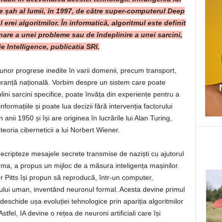
e șah al lumii, în 1997, de către super-computerul Deep
rei algoritmilor. În informatică, algoritmul este definit
are a unei probleme sau de îndeplinire a unei sarcini,
e Intelligence, publicatia SRI.
nor progrese inedite în varii domenii, precum transport,
guranță națională. Vorbim despre un sistem care poate
ini sarcini specifice, poate învăța din experiențe pentru a
formațiile și poate lua decizii fără intervenția factorului
 anii 1950 și își are originea în lucrările lui Alan Turing,
teoria ciberneticii a lui Norbert Wiener.
ecripteze mesajele secrete transmise de naziști cu ajutorul
gma, a propus un mijloc de a măsura inteligența mașinilor.
Pitts își propun să reproducă, într-un computer,
ului uman, inventând neuronul formal. Acesta devine primul
eschide ușa evoluției tehnologice prin apariția algoritmilor
fel, IA devine o rețea de neuroni artificiali care își