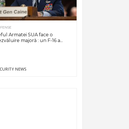
FENSE
ful Armatei SUA face o
zvăluire majoră : un F-16 a...
CURITY NEWS