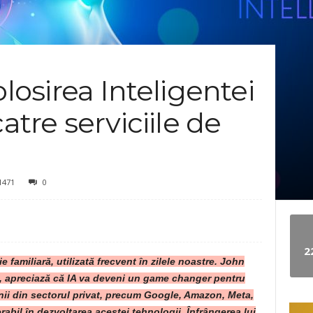
e
w
olosirea Inteligentei
s
catre serviciile de
1471
0
2
ie familiară, utilizată frecvent în zilele noastre. John
A, apreciază că IA va deveni un game changer pentru
ii din sectorul privat, precum Google, Amazon, Meta,
bil în dezvoltarea acestei tehnologii. Înfrângerea lui