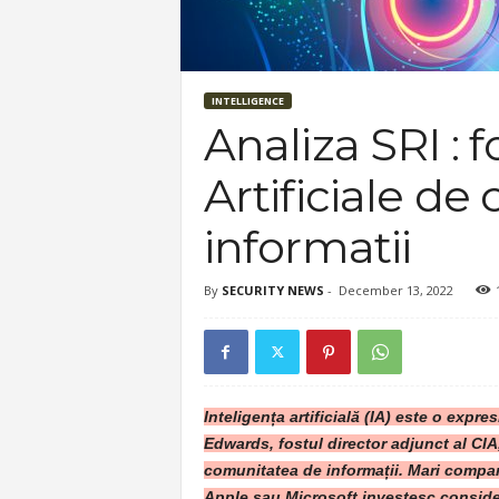
INTELLIGENCE
Analiza SRI : f
Artificiale de 
informatii
By
SECURITY NEWS
-
December 13, 2022
Inteligența artificială (IA) este o expres
Edwards, fostul director adjunct al CI
comunitatea de informații. Mari compan
Apple sau Microsoft investesc considera