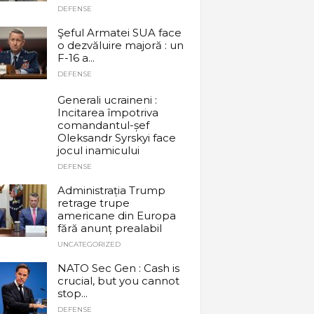
DEFENSE
Şeful Armatei SUA face
o dezvăluire majoră : un
F-16 a...
DEFENSE
Generali ucraineni :
Incitarea împotriva
comandantul-șef
Oleksandr Syrskyi face
jocul inamicului
DEFENSE
Administrația Trump
retrage trupe
americane din Europa
fără anunț prealabil
UNCATEGORIZED
NATO Sec Gen : Cash is
crucial, but you cannot
stop...
DEFENSE