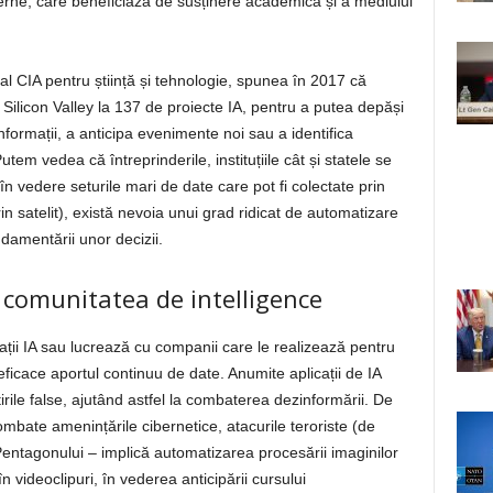
nterne, care beneficiază de susținere academică și a mediului
al CIA pentru știință și tehnologie, spunea în 2017 că
 Silicon Valley la 137 de proiecte IA, pentru a putea depăși
ormații, a anticipa evenimente noi sau a identifica
em vedea că întreprinderile, instituțiile cât și statele se
în vedere seturile mari de date care pot fi colectate prin
n satelit), există nevoia unui grad ridicat de automatizare
damentării unor decizii.
u comunitatea de intelligence
cații IA sau lucrează cu companii care le realizează pentru
 eficace aportul continuu de date. Anumite aplicații de IA
irile false, ajutând astfel la combaterea dezinformării. De
ombate amenințările cibernetice, atacurile teroriste (de
Pentagonului – implică automatizarea procesării imaginilor
 videoclipuri, în vederea anticipării cursului