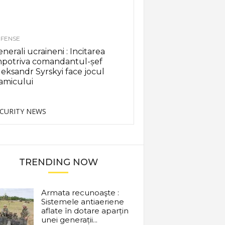
FENSE
nerali ucraineni : Incitarea
mpotriva comandantul-șef
eksandr Syrskyi face jocul
amicului
CURITY NEWS
TRENDING NOW
Armata recunoaşte :
Sistemele antiaeriene
aflate în dotare aparțin
unei generații...