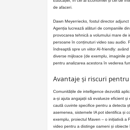
Educației, în cel al Economiei și cel de I
de afaceri.
Dawn Meyerriecks, fostul director adjunct 
Agenția lucrează alături de companiile din
provocarea tehnică a volumului mare de inf
persoane în conținuturi video sau audio. Put
îndreaptă spre un viitor AI-friendly: având 
diverse mijloace (de exemplu, imaginile pri
pentru analizarea acestora în vederea fun
Avantaje și riscuri pentr
Comunitățile de intelligence dezvoltă apli
a-și ajuta angajații să evalueze eficient și
caută cuvinte specifice pentru a detecta șt
asemenea, sistemele IA pot identifica și c
exemplu, proiectul Maven – o inițiativă a 
video pentru a distinge oameni și obiecte în