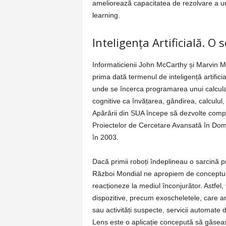
ameliorează capacitatea de rezolvare a u
learning.
Inteligența Artificială. O s
Informaticienii John McCarthy și Marvin Mins
prima dată termenul de inteligență artifici
unde se încerca programarea unui calculat
cognitive ca învățarea, gândirea, calculu
Apărării din SUA începe să dezvolte comp
Proiectelor de Cercetare Avansată în Domen
în 2003.
Dacă primii roboți îndeplineau o sarcină p
Război Mondial ne apropiem de conceptul ac
reacționeze la mediul înconjurător. Astfel
dispozitive, precum exoscheletele, care ampl
sau activități suspecte, servicii automate
Lens este o aplicație concepută să găseas