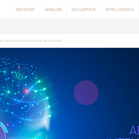
S
DEFENSE
ANALIZE
SECURITATE
INTELLIGENCE
e
c
ei Artificiale de catre serviciile de informatii
u
r
i
t
y
N