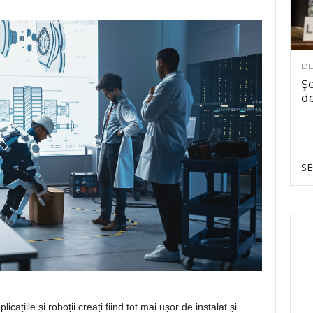
DE
Şe
de
SE
cațiile și roboții creați fiind tot mai ușor de instalat și