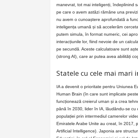
manevrat, tot mai inteligenți, îndeplinind s
pe care o avem astăzi rămâne una previzibi
nu avem o cunoaștere aprofundată a funcți
inteligența umană și să accelerăm cerceta
putem simula, în format numeric, cei apr
interacțiunile lor, fiind nevoie de un calcu
pe secundă. Aceste calculatoare sunt aște
(strong AI), care ar putea avea abilități co
Statele cu cele mai mari i
IA a devenit o prioritate pentru Uniunea 
Human Brain (în care sunt implicate peste 
funcționează creierul uman și a crea tehn
până în 2030, lider în IA, lăudându-se cu c
populației prin intermediul camerelor vide
Emiratele Arabe Unite au creat, în 2017, pr
Artificial Intelligence). Japonia are struc