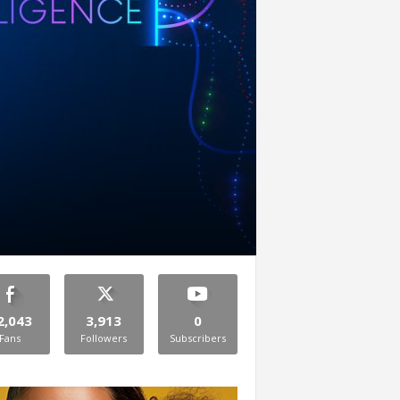
2,043
3,913
0
Fans
Followers
Subscribers