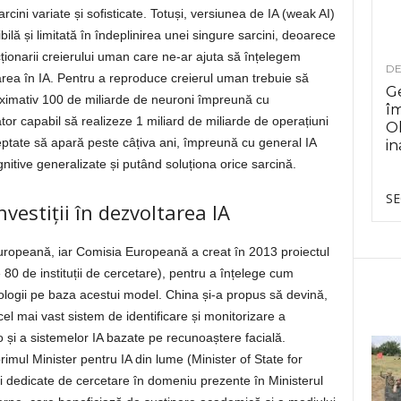
arcini variate și sofisticate. Totuși, versiunea de IA (weak AI)
lă și limitată în îndeplinirea unei singure sarcini, deoarece
onarii creierului uman care ne-ar ajuta să înțelegem
DE
rea în IA. Pentru a reproduce creierul uman trebuie să
Ge
oximativ 100 de miliarde de neuroni împreună cu
î
lator capabil să realizeze 1 miliard de miliarde de operațiuni
Ol
ptate să apară peste câțiva ani, împreună cu general IA
in
gnitive generalizate și putând soluționa orice sarcină.
SE
nvestiții în dezvoltarea IA
Europeană, iar Comisia Europeană a creat în 2013 proiectul
80 de instituții de cercetare), pentru a înțelege cum
ologii pe baza acestui model. China și-a propus să devină,
el mai vast sistem de identificare și monitorizare a
o și a sistemelor IA bazate pe recunoaștere facială.
imul Minister pentru IA din lume (Minister of State for
turi dedicate de cercetare în domeniu prezente în Ministerul