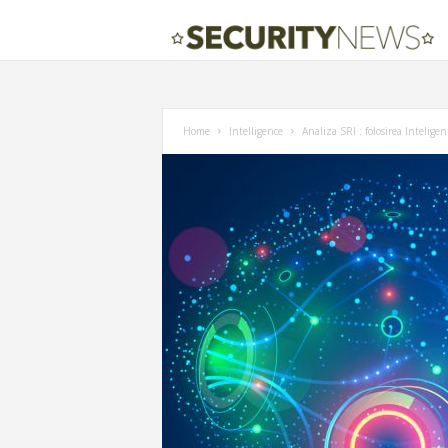
Home
Intelligence
Analiza SRI : folosirea Inteligent