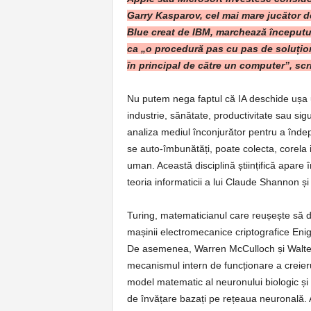
Garry Kasparov, cel mai mare jucător d
Blue creat de IBM, marchează începutul e
ca „o procedură pas cu pas de soluțion
în principal de către un computer”, scri
Nu putem nega faptul că IA deschide ușa u
industrie, sănătate, productivitate sau si
analiza mediul înconjurător pentru a îndepl
se auto-îmbunătăți, poate colecta, corela in
uman. Această disciplină științifică apare în
teoria informaticii a lui Claude Shannon și 
Turing, matematicianul care reușește să d
mașinii electromecanice criptografice Eni
De asemenea, Warren McCulloch și Walter 
mecanismul intern de funcționare a creier
model matematic al neuronului biologic și d
de învățare bazați pe rețeaua neuronală. Ast