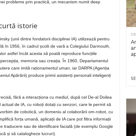
nei probleme prin practică, un mecanism numit deep
curtă istorie
DE
ky (unii dintre fondatorii disciplinei IA) utilizează pentru
Ar
ală în 1956, în cadrul școlii de vară a Colegiului Darmouth,
an
or astfel încât acesta să poată reproduce funcțiile
ap
l, percepția, memoria sau creația. În 1960, Departamentul
utere care imită raționamentul uman, iar DARPA (Agenția
iul Apărării) produce primii asistenți personali inteligenți
SE
recisă, fără a interacționa cu mediul, după cel De-al Doilea
tual de IA, cu roboți dotați cu senzori, care le permit să
, vorbim de cobotică, un domeniu al colaborării om-robot, cu
ifică forța umană, aplicații de IA care pot filtra informații
 de traducere sau de identificare facială (de exemplu Google
că și să catalogheze lucruri).